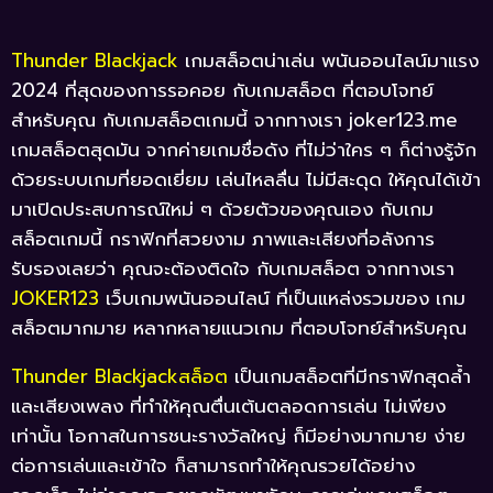
Thunder Blackjack
เกมสล็อตน่าเล่น พนันออนไลน์มาแรง
2024 ที่สุดของการรอคอย กับเกมสล็อต ที่ตอบโจทย์
สำหรับคุณ กับเกมสล็อตเกมนี้ จากทางเรา joker123.me
เกมสล็อตสุดมัน จากค่ายเกมชื่อดัง ที่ไม่ว่าใคร ๆ ก็ต่างรู้จัก
ด้วยระบบเกมที่ยอดเยี่ยม เล่นไหลลื่น ไม่มีสะดุด ให้คุณได้เข้า
มาเปิดประสบการณ์ใหม่ ๆ ด้วยตัวของคุณเอง กับเกม
สล็อตเกมนี้ กราฟิกที่สวยงาม ภาพและเสียงที่อลังการ
รับรองเลยว่า คุณจะต้องติดใจ กับเกมสล็อต จากทางเรา
JOKER123
เว็บเกมพนันออนไลน์ ที่เป็นแหล่งรวมของ เกม
สล็อตมากมาย หลากหลายแนวเกม ที่ตอบโจทย์สำหรับคุณ
Thunder Blackjackสล็อต
เป็นเกมสล็อตที่มีกราฟิกสุดล้ำ
และเสียงเพลง ที่ทำให้คุณตื่นเต้นตลอดการเล่น ไม่เพียง
เท่านั้น โอกาสในการชนะรางวัลใหญ่ ก็มีอย่างมากมาย ง่าย
ต่อการเล่นและเข้าใจ ก็สามารถทำให้คุณรวยได้อย่าง