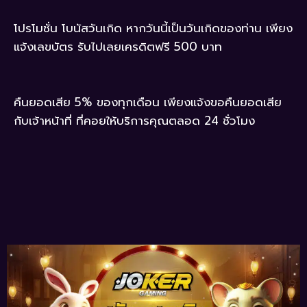
โปรโมชั่น โบนัสวันเกิด หากวันนี้เป็นวันเกิดของท่าน เพียง
แจ้งเลขบัตร รับไปเลยเครดิตฟรี 500 บาท
คืนยอดเสีย 5% ของทุกเดือน เพียงแจ้งขอคืนยอดเสีย
กับเจ้าหน้าที่ ที่คอยให้บริการคุณตลอด 24 ชั่วโมง