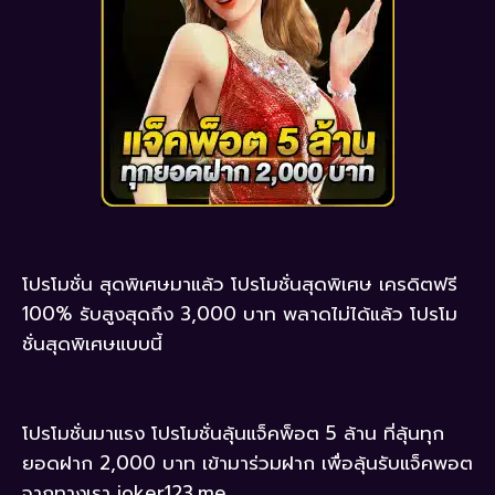
โปรโมชั่น สุดพิเศษมาแล้ว โปรโมชั่นสุดพิเศษ เครดิตฟรี
100% รับสูงสุดถึง 3,000 บาท พลาดไม่ได้แล้ว โปรโม
ชั่นสุดพิเศษแบบนี้
โปรโมชั่นมาแรง โปรโมชั่นลุ้นแจ็คพ็อต 5 ล้าน ที่ลุ้นทุก
ยอดฝาก 2,000 บาท เข้ามาร่วมฝาก เพื่อลุ้นรับแจ็คพอต
จากทางเรา joker123.me