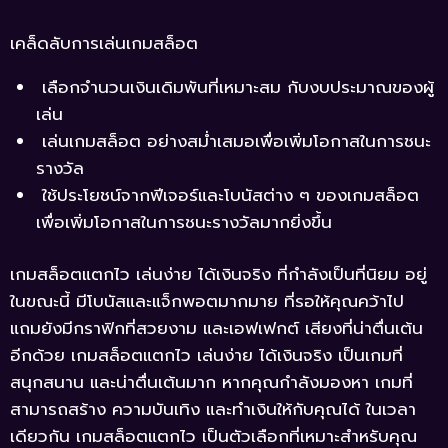
เคล็ดลับการเล่นเกมสล็อต
เลือกจำนวนเงินเดิมพันที่เหมาะสม กับงบประมาณของผู้
เล่น
เล่นเกมสล็อต อย่างสม่ำเสมอเพื่อเพิ่มโอกาสในการชนะ
รางวัล
ใช้ประโยชน์จากฟีเจอร์และโบนัสต่าง ๆ ของเกมสล็อต
เพื่อเพิ่มโอกาสในการชนะรางวัลมากยิ่งขึ้น
เกมสล็อตแตกไว เล่นง่าย ได้เงินจริง ที่กำลังเป็นที่นิยม อยู่
ในขณะนี้ มีโบนัสและแจ็กพอตมากมาย ที่รอให้คุณคว้าไป
แถมยังมีกราฟิกที่สวยงาม และเอฟเฟกต์ เสียงที่น่าตื่นเต้น
อีกด้วย
เกมสล็อตแตกไว เล่นง่าย ได้เงินจริง เป็นเกมที่
สนุกสนาน และน่าตื่นเต้นมาก หากคุณกำลังมองหา เกมที่
สามารถสร้าง ความบันเทิง และทำเงินให้กับคุณได้ ในเวลา
เดียวกัน เกมสล็อตแตกไว เป็นตัวเลือกที่เหมาะสำหรับคุณ