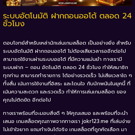
ระบบอัตโนมัติ ฝากถอนออโต้ ตลอด 24
ชั่วโมง
ตอบโจทย์สำหรับเหล่านักเล่นเกมสล็อต เป็นอย่างยิ่ง สำหรับ
ระบบอัตโนมัติ ฝากถอนออโต้ ไม่ต้องเสียเวลารออีกต่อไป
สามารถใช้งานผ่านระบบออโต้ ที่มีความแม่นยำ ทางเรามี
ระบบฝาก – ถอน อัตโนมัติ ตลอด 24 ชั่วโมง ทำให้สมาชิก
ทุกท่าน สามารถทำรายการ ได้อย่างรวดเร็ว ไม่เสียเวลาใด ๆ
ทั้งสิ้น เน้นการใช้งานที่อิสระ และโดนใจ กับนักพนันในยุคนี้ ที่
เน้นความสะดวก และรวดเร็ว ทำให้การเล่นเกมสล็อต ของ
คุณไม่ติดขัด อีกต่อไป
ทางเราพร้อมที่จะมอบสิ่งดี ๆ ให้คุณเสมอ และพร้อมที่จะนำ
เสนอ เกมสล็อตคุณภาพจากทางเรา jokr123.me ที่เล่นง่าย
ไม่เข้าใจยาก แถมทำเงินได้จริง เกมสล็อตที่ถูกคัดเลือก มา