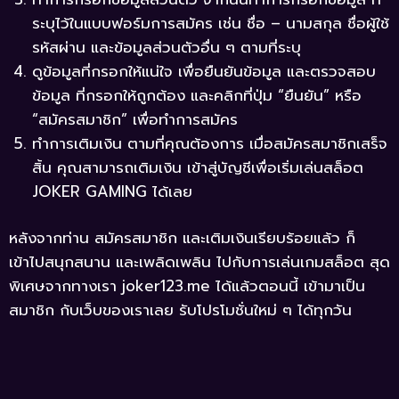
ระบุไว้ในแบบฟอร์มการสมัคร เช่น ชื่อ – นามสกุล ชื่อผู้ใช้
รหัสผ่าน และข้อมูลส่วนตัวอื่น ๆ ตามที่ระบุ
ดูข้อมูลที่กรอกให้แน่ใจ เพื่อยืนยันข้อมูล และตรวจสอบ
ข้อมูล ที่กรอกให้ถูกต้อง และคลิกที่ปุ่ม “ยืนยัน” หรือ
“สมัครสมาชิก” เพื่อทำการสมัคร
ทำการเติมเงิน ตามที่คุณต้องการ เมื่อสมัครสมาชิกเสร็จ
สิ้น คุณสามารถเติมเงิน เข้าสู่บัญชีเพื่อเริ่มเล่นสล็อต
JOKER GAMING ได้เลย
หลังจากท่าน สมัครสมาชิก และเติมเงินเรียบร้อยแล้ว ก็
เข้าไปสนุกสนาน และเพลิดเพลิน ไปกับการเล่นเกมสล็อต สุด
พิเศษจากทางเรา joker123.me ได้แล้วตอนนี้ เข้ามาเป็น
สมาชิก กับเว็บของเราเลย รับโปรโมชั่นใหม่ ๆ ได้ทุกวัน