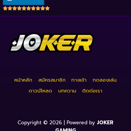
หน้าหลัก
สมัครสมาชิก
ทางเข้า
ทดลองเล่น
ดาวน์โหลด
บทความ
ติดต่อเรา
Copyright © 2026 | Powered by
JOKER
GAMING