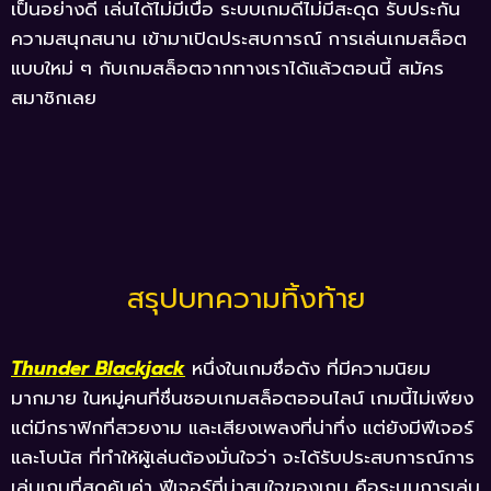
เป็นอย่างดี เล่นได้ไม่มีเบื่อ ระบบเกมดีไม่มีสะดุด รับประกัน
ความสนุกสนาน เข้ามาเปิดประสบการณ์ การเล่นเกมสล็อต
แบบใหม่ ๆ กับเกมสล็อตจากทางเราได้แล้วตอนนี้ สมัคร
สมาชิกเลย
สรุปบทความทิ้งท้าย
Thunder Blackjack
หนึ่งในเกมชื่อดัง ที่มีความนิยม
มากมาย ในหมู่คนที่ชื่นชอบเกมสล็อตออนไลน์ เกมนี้ไม่เพียง
แต่มีกราฟิกที่สวยงาม และเสียงเพลงที่น่าทึ่ง แต่ยังมีฟีเจอร์
และโบนัส ที่ทำให้ผู้เล่นต้องมั่นใจว่า จะได้รับประสบการณ์การ
เล่นเกมที่สุดคุ้มค่า
ฟีเจอร์ที่น่าสนใจของเกม คือระบบการเล่น