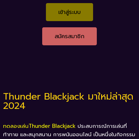
เข้าสู่ระบบ
สมัครสมาชิก
Thunder Blackjack มาใหม่ล่าสุด
2024
ทดลองเล่นThunder Blackjack
ประสบการณ์การเล่นที่
ท้าทาย และสนุกสนาน
การพนันออนไลน์ เป็นหนึ่งในกิจกรรม