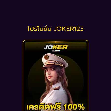
โปรโมชั่น JOKER123