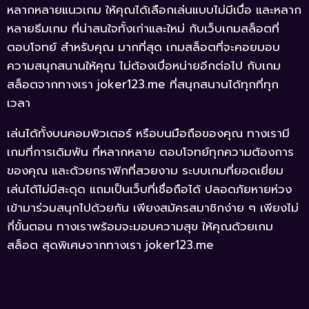
หลากหลายแนวเกม ให้คุณได้เลือกเล่นแบบไม่มีเบื่อ และหลาก
หลายธีมเกม ที่น่าสนใจทั้งเก่าและใหม่ กับเว็บเกมสล็อตที่
ตอบโจทย์ สำหรับคุณ มากที่สุด เกมสล็อตที่จะคอยมอบ
ความสนุกสนานให้คุณ ไม่ต้องเบื่อหน่ายอีกต่อไป กับเกม
สล็อตจากทางเรา joker123.me ที่สนุกสนานได้ทุกที่ทุก
เวลา
เล่นได้ทั้งบนคอมพิวเตอร์ หรือบนมือถือของคุณ ทางเรามี
เกมที่การเดิมพัน ที่หลากหลาย ตอบโจทย์ทุกความต้องการ
ของคุณ และด้วยกราฟิกที่สวยงาม ระบบเกมที่ยอดเยี่ยม
เล่นได้ไม่มีสะดุด แถมเป็นเว็บที่เชื่อถือได้ ปลอดภัยหายห่วง
เข้ามาร่วมสนุกไปด้วยกัน เพียงสมัครสมาชิกง่าย ๆ เพียงไม่
กี่ขั้นตอน ทางเราพร้อมจะมอบความสุข ให้คุณด้วยเกม
สล็อต สุดพิเศษจากทางเรา joker123.me