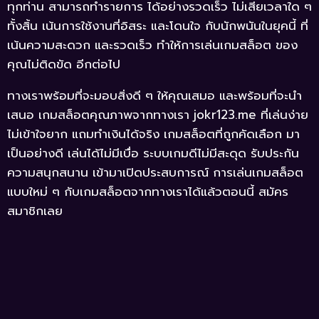
ทุกท่าน สามารถทำรายการ ได้อย่างรวดเร็ว ไม่เสียเวลาใด ๆ
ทั้งสิ้น เน้นการใช้งานที่อิสระ และโดนใจ กับนักพนันในยุคนี้ ที่
เน้นความสะดวก และรวดเร็ว ทำให้การเล่นเกมสล็อต ของ
คุณไม่ติดขัด อีกต่อไป
ทางเราพร้อมที่จะมอบสิ่งดี ๆ ให้คุณเสมอ และพร้อมที่จะนำ
เสนอ เกมสล็อตคุณภาพจากทางเรา jokr123.me ที่เล่นง่าย
ไม่เข้าใจยาก แถมทำเงินได้จริง เกมสล็อตที่ถูกคัดเลือก มา
เป็นอย่างดี เล่นได้ไม่มีเบื่อ ระบบเกมดีไม่มีสะดุด รับประกัน
ความสนุกสนาน เข้ามาเปิดประสบการณ์ การเล่นเกมสล็อต
แบบใหม่ ๆ กับเกมสล็อตจากทางเราได้แล้วตอนนี้ สมัคร
สมาชิกเลย