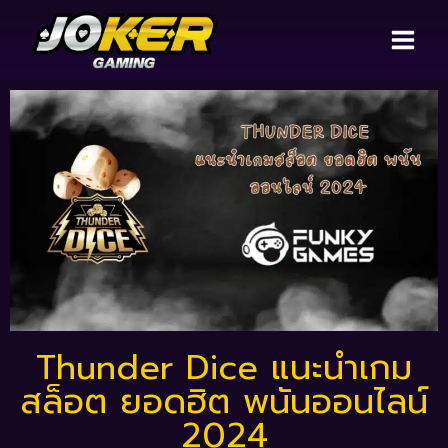
Thunder Dice แนะนำเกม
สล็อต ยอดฮิต พนันออนไลน์
2024