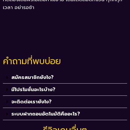
เวลา อย่ารอช้า
คำถามที่พบบ่อย
สมัครสมาชิกยังไง?
มีโปรโมชั่นอะไรบ้าง?
จะติดต่อเรายังไง?
ระบบฝากถอนอัตโนมัติคืออะไร?