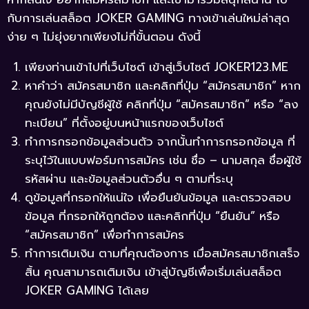
กับการเล่นสล็อต JOKER GAMING ทางเข้าเล่นใหม่ล่าสุด
ง่าย ๆ ไม่ยุ่งยากเพียงไม่กี่ขั้นตอน ดังนี้
เพียงท่านเข้าไปที่เว็บไซต์ เข้าสู่เว็บไซต์ JOKER123.ME
หาคำว่า สมัครสมาชิก และคลิกที่ปุ่ม “สมัครสมาชิก” หาก
คุณยังไม่มีบัญชีผู้ใช้ คลิกที่ปุ่ม “สมัครสมาชิก” หรือ “ลง
ทะเบียน” ที่ตั้งอยู่บนหน้าแรกของเว็บไซต์
ทำการกรอกข้อมูลส่วนตัว จากนั้นทำการกรอกข้อมูล ที่
ระบุไว้ในแบบฟอร์มการสมัคร เช่น ชื่อ – นามสกุล ชื่อผู้ใช้
รหัสผ่าน และข้อมูลส่วนตัวอื่น ๆ ตามที่ระบุ
ดูข้อมูลที่กรอกให้แน่ใจ เพื่อยืนยันข้อมูล และตรวจสอบ
ข้อมูล ที่กรอกให้ถูกต้อง และคลิกที่ปุ่ม “ยืนยัน” หรือ
“สมัครสมาชิก” เพื่อทำการสมัคร
ทำการเติมเงิน ตามที่คุณต้องการ เมื่อสมัครสมาชิกเสร็จ
สิ้น คุณสามารถเติมเงิน เข้าสู่บัญชีเพื่อเริ่มเล่นสล็อต
JOKER GAMING ได้เลย