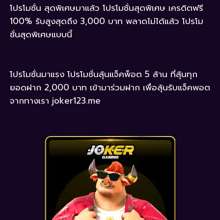
โปรโมชั่น สุดพิเศษมาแล้ว โปรโมชั่นสุดพิเศษ เครดิตฟรี
100% รับสูงสุดถึง 3,000 บาท พลาดไม่ได้แล้ว โปรโม
ชั่นสุดพิเศษแบบนี้
โปรโมชั่นมาแรง โปรโมชั่นลุ้นแจ็คพ็อต 5 ล้าน ที่ลุ้นทุก
ยอดฝาก 2,000 บาท เข้ามาร่วมฝาก เพื่อลุ้นรับแจ็คพอต
จากทางเรา joker123.me