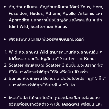
สัญลักษณ์ในเกม สัญลักษณ์ในเกมได้แก่ Zeus, Hera,
Poseidon, Hades, Athena, Apollo, Artemis และ
Aphrodite นอกจากนี้ยังมีสัญลักษณ์พิเศษอื่น ๆ อีก
ได้แก่ Wild, Scatter และ Bonus
ฟีเจอร์พิเศษในเกม ฟีเจอร์พิเศษในเกมได้แก่
Wild สัญลักษณ์ Wild สามารถแทนที่สัญลักษณ์อื่น ๆ
ได้ทั้งหมด ยกเว้นสัญลักษณ์ Scatter และ Bonus
Scatter สัญลักษณ์ Scatter 3 อันขึ้นไปจะปรากฏที่ใด
ก็ได้บนวงล้อจะทำให้คุณได้รับฟรีสปิน 10 ครั้ง
Bonus สัญลักษณ์ Bonus 3 อันขึ้นไปจะปรากฏที่ใดก็ได้
บนวงล้อจะทำให้คุณได้เข้าสู่โหมดโบนัส
โหมดโบนัส ในโหมดโบนัส คุณจะต้องเลือกกล่องของ
ขวัญเพื่อรับรางวัลต่าง ๆ เช่น เครดิตฟรี ฟรีสปิน และ