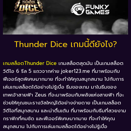
Thunder Dice เกมนี้ดียังไง?
เกมสล็อตThunder Dice
เกมสล็อตสุดมัน
เป็นเกมสล็อต
วิดีโอ 6 รีล 5 แถวจากค่าย joker123.me ที่มาพร้อมกับ
ฟีเจอร์สุดพิเศษมากมาย ที่จะทำให้คุณสนุกสนาน ไปกับการ
เล่นเกมสล็อตได้อย่างไม่รู้เบื่อ
ธีมของเกม
มาในธีมของ
เทพเจ้าสายฟ้า Zeus ที่จะมาพร้อมกับพลังแห่งสายฟ้า ที่จะ
ช่วยให้คุณชนะรางวัลใหญ่ได้อย่างง่ายดาย
เป็นเกมสล็อต
วิดีโอที่สนุกสนาน และน่าตื่นเต้น ที่มาพร้อมกับธีมที่สวยงาม
กราฟิกที่คมชัด และฟีเจอร์พิเศษมากมาย ที่จะทำให้คุณ
สนุกสนาน ไปกับการเล่นเกมสล็อตได้อย่างไม่รู้เบื่อ