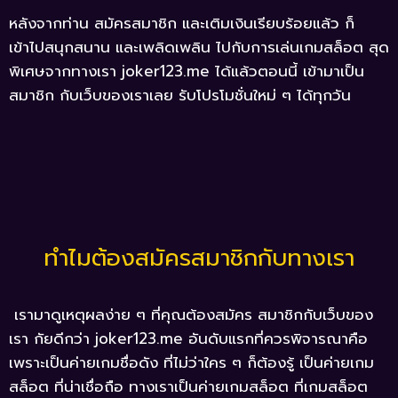
หลังจากท่าน สมัครสมาชิก และเติมเงินเรียบร้อยแล้ว ก็
เข้าไปสนุกสนาน และเพลิดเพลิน ไปกับการเล่นเกมสล็อต สุด
พิเศษจากทางเรา joker123.me ได้แล้วตอนนี้ เข้ามาเป็น
สมาชิก กับเว็บของเราเลย รับโปรโมชั่นใหม่ ๆ ได้ทุกวัน
ทำไมต้องสมัครสมาชิกกับทางเรา
เรามาดูเหตุผลง่าย ๆ ที่คุณต้องสมัคร สมาชิกกับเว็บของ
เรา กัยดีกว่า joker123.me อันดับแรกที่ควรพิจารณาคือ
เพราะเป็นค่ายเกมชื่อดัง ที่ไม่ว่าใคร ๆ ก็ต้องรู้ เป็นค่ายเกม
สล็อต ที่น่าเชื่อถือ ทางเราเป็นค่ายเกมสล็อต ที่เกมสล็อต