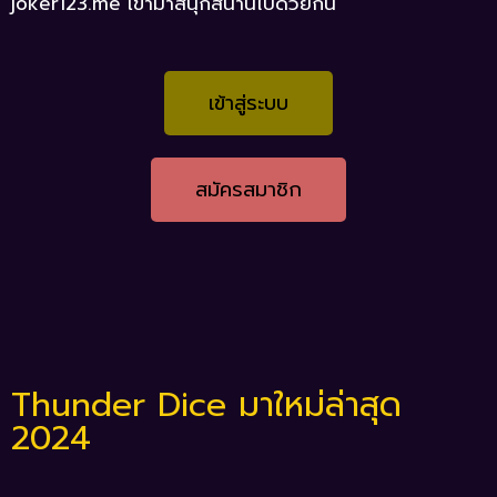
joker123.me เข้ามาสนุกสนานไปด้วยกัน
เข้าสู่ระบบ
สมัครสมาชิก
Thunder Dice มาใหม่ล่าสุด
2024