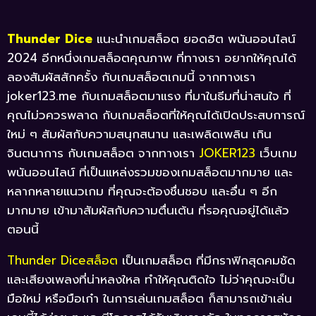
Thunder Dice
แนะนำเกมสล็อต ยอดฮิต พนันออนไลน์
2024 อีกหนึ่งเกมสล็อตคุณภาพ ที่ทางเรา อยากให้คุณได้
ลองสัมผัสสักครั้ง กับเกมสล็อตเกมนี้ จากทางเรา
joker123.me กับเกมสล็อตมาแรง ที่มาในธีมที่น่าสนใจ ที่
คุณไม่วควรพลาด กับเกมสล็อตที่ให้คุณได้เปิดประสบการณ์
ใหม่ ๆ สัมผัสกับความสนุกสนาน และเพลิดเพลิน เกิน
จินตนาการ กับเกมสล็อต จากทางเรา
JOKER123
เว็บเกม
พนันออนไลน์ ที่เป็นแหล่งรวมของเกมสล็อตมากมาย และ
หลากหลายแนวเกม ที่คุณจะต้องชื่นชอบ และอื่น ๆ อีก
มากมาย
เข้ามาสัมผัสกับความตื่นเต้น ที่รอคุณอยู่ได้แล้ว
ตอนนี้
Thunder Diceสล็อต
เป็นเกมสล็อต ที่มีกราฟิกสุดคมชัด
และเสียงเพลงที่น่าหลงใหล ทำให้คุณติดใจ ไม่ว่าคุณจะเป็น
มือใหม่ หรือมือเก๋า ในการเล่นเกมสล็อต ก็สามารถเข้าเล่น