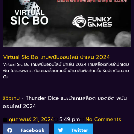
Virtual Sic Bo เกมพนันออนไลน์ น่าเล่น 2024
Virtual Sic Bo เกมพนันออนไลน์ น่าเล่น 2024 เกมสล็อตที่เหล่านักเดิม
พัน ไม่ควรพลาด กับเกมสล็อตเกมนี้ เข้ามาสัมผัสสักครั้ง รับประกันความ
มัน
รีวิวเกม
-
Thunder Dice แนะนำเกมสล็อต ยอดฮิต พนัน
ออนไลน์ 2024
กุมภาพันธ์ 21, 2024
5:49 pm
No Comments
Facebook
Twitter