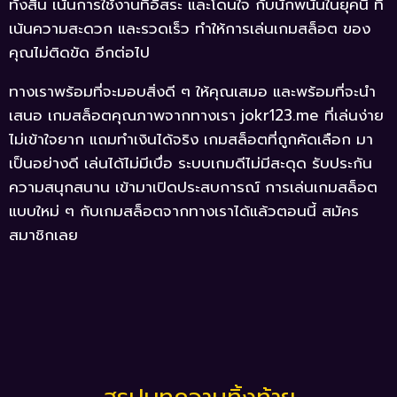
ทั้งสิ้น เน้นการใช้งานที่อิสระ และโดนใจ กับนักพนันในยุคนี้ ที่
เน้นความสะดวก และรวดเร็ว ทำให้การเล่นเกมสล็อต ของ
คุณไม่ติดขัด อีกต่อไป
ทางเราพร้อมที่จะมอบสิ่งดี ๆ ให้คุณเสมอ และพร้อมที่จะนำ
เสนอ เกมสล็อตคุณภาพจากทางเรา jokr123.me ที่เล่นง่าย
ไม่เข้าใจยาก แถมทำเงินได้จริง เกมสล็อตที่ถูกคัดเลือก มา
เป็นอย่างดี เล่นได้ไม่มีเบื่อ ระบบเกมดีไม่มีสะดุด รับประกัน
ความสนุกสนาน เข้ามาเปิดประสบการณ์ การเล่นเกมสล็อต
แบบใหม่ ๆ กับเกมสล็อตจากทางเราได้แล้วตอนนี้ สมัคร
สมาชิกเลย