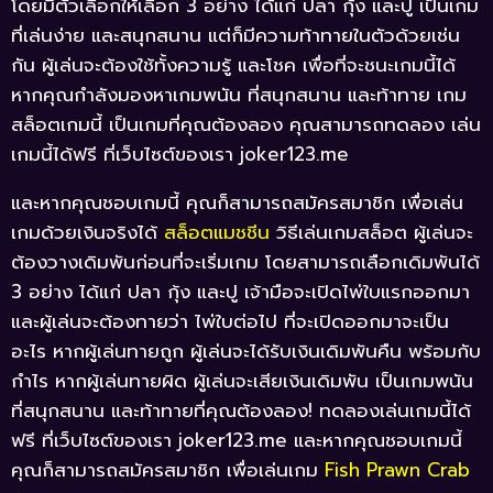
โดยมีตัวเลือกให้เลือก 3 อย่าง ได้แก่ ปลา กุ้ง และปู เป็นเกม
ที่เล่นง่าย และสนุกสนาน แต่ก็มีความท้าทายในตัวด้วยเช่น
กัน ผู้เล่นจะต้องใช้ทั้งความรู้ และโชค เพื่อที่จะชนะเกมนี้ได้
หากคุณกำลังมองหาเกมพนัน ที่สนุกสนาน และท้าทาย เกม
สล็อตเกมนี้ เป็นเกมที่คุณต้องลอง คุณสามารถทดลอง เล่น
เกมนี้ได้ฟรี ที่เว็บไซต์ของเรา joker123.me
และหากคุณชอบเกมนี้ คุณก็สามารถสมัครสมาชิก เพื่อเล่น
เกมด้วยเงินจริงได้
สล็อตแมชชีน
วิธีเล่นเกมสล็อต ผู้เล่นจะ
ต้องวางเดิมพันก่อนที่จะเริ่มเกม โดยสามารถเลือกเดิมพันได้
3 อย่าง ได้แก่ ปลา กุ้ง และปู เจ้ามือจะเปิดไพ่ใบแรกออกมา
และผู้เล่นจะต้องทายว่า ไพ่ใบต่อไป ที่จะเปิดออกมาจะเป็น
อะไร หากผู้เล่นทายถูก ผู้เล่นจะได้รับเงินเดิมพันคืน พร้อมกับ
กำไร หากผู้เล่นทายผิด ผู้เล่นจะเสียเงินเดิมพัน เป็นเกมพนัน
ที่สนุกสนาน และท้าทายที่คุณต้องลอง! ทดลองเล่นเกมนี้ได้
ฟรี ที่เว็บไซต์ของเรา joker123.me และหากคุณชอบเกมนี้
คุณก็สามารถสมัครสมาชิก เพื่อเล่นเกม
Fish Prawn Crab