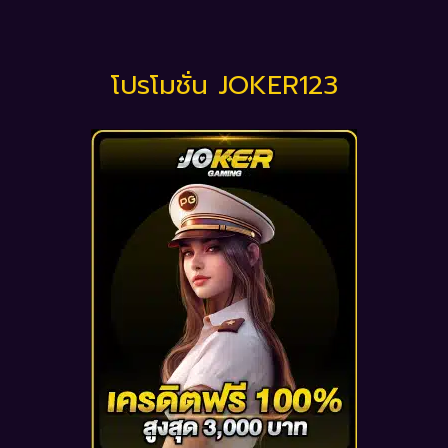
โปรโมชั่น JOKER123