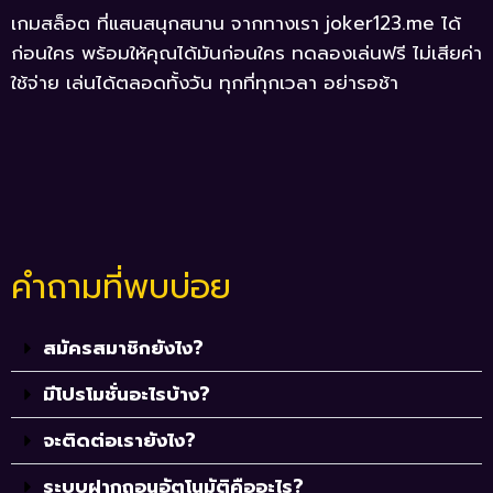
เกมสล็อต ที่แสนสนุกสนาน จากทางเรา joker123.me ได้
ก่อนใคร พร้อมให้คุณได้มันก่อนใคร ทดลองเล่นฟรี ไม่เสียค่า
ใช้จ่าย เล่นได้ตลอดทั้งวัน ทุกที่ทุกเวลา อย่ารอช้า
คำถามที่พบบ่อย
สมัครสมาชิกยังไง?
มีโปรโมชั่นอะไรบ้าง?
จะติดต่อเรายังไง?
ระบบฝากถอนอัตโนมัติคืออะไร?