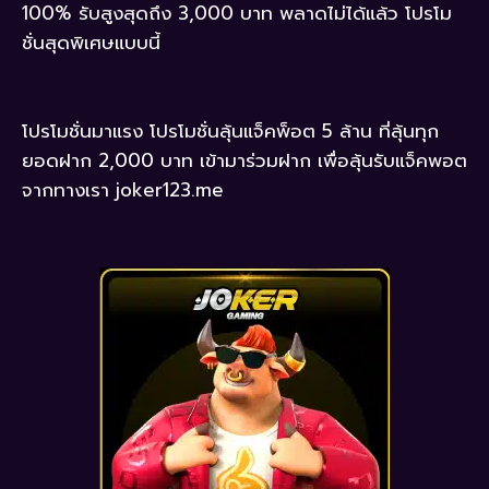
100% รับสูงสุดถึง 3,000 บาท พลาดไม่ได้แล้ว โปรโม
ชั่นสุดพิเศษแบบนี้
โปรโมชั่นมาแรง โปรโมชั่นลุ้นแจ็คพ็อต 5 ล้าน ที่ลุ้นทุก
ยอดฝาก 2,000 บาท เข้ามาร่วมฝาก เพื่อลุ้นรับแจ็คพอต
จากทางเรา joker123.me