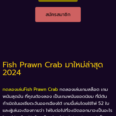
สมัครสมาชิก
Fish Prawn Crab มาใหม่ล่าสุด
2024
ทดลองเล่นFish Prawn Crab
ทดลองเล่นเกมสล็อต เกม
พนันสุดมัน ที่คุณต้องลอง เป็นเกมพนันยอดนิยม ที่มีต้น
กำเนิดในเอเชียตะวันออกเฉียงใต้ เกมนี้เล่นโดยใช้ไพ่ 52 ใบ
และผู้เล่นจะต้องทายว่า ไพ่ใบต่อไปที่จะเปิดออกมาจะเป็นอะไร