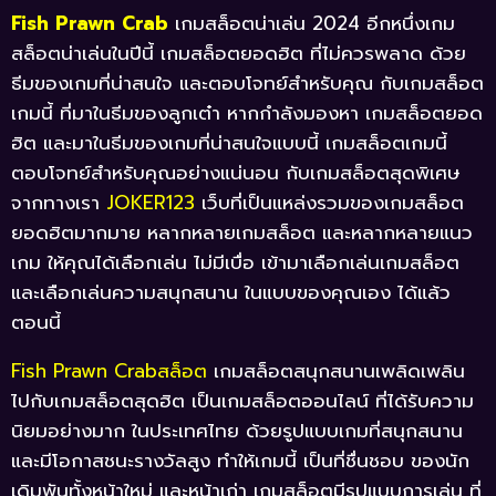
Fish Prawn Crab
เกมสล็อตน่าเล่น 2024 อีกหนึ่งเกม
สล็อตน่าเล่นในปีนี้ เกมสล็อตยอดฮิต ที่ไม่ควรพลาด ด้วย
ธีมของเกมที่น่าสนใจ และตอบโจทย์สำหรับคุณ กับเกมสล็อต
เกมนี้ ที่มาในธีมของลูกเต๋า หากกำลังมองหา เกมสล็อตยอด
ฮิต และมาในธีมของเกมที่น่าสนใจแบบนี้ เกมสล็อตเกมนี้
ตอบโจทย์สำหรับคุณอย่างแน่นอน กับเกมสล็อตสุดพิเศษ
จากทางเรา
JOKER123
เว็บที่เป็นแหล่งรวมของเกมสล็อต
ยอดฮิตมากมาย หลากหลายเกมสล็อต และหลากหลายแนว
เกม ให้คุณได้เลือกเล่น ไม่มีเบื่อ เข้ามาเลือกเล่นเกมสล็อต
และเลือกเล่นความสนุกสนาน ในแบบของคุณเอง ได้แล้ว
ตอนนี้
Fish Prawn Crabสล็อต
เกมสล็อตสนุกสนานเพลิดเพลิน
ไปกับเกมสล็อตสุดฮิต เป็นเกมสล็อตออนไลน์ ที่ได้รับความ
นิยมอย่างมาก ในประเทศไทย ด้วยรูปแบบเกมที่สนุกสนาน
และมีโอกาสชนะรางวัลสูง ทำให้เกมนี้ เป็นที่ชื่นชอบ ของนัก
เดิมพันทั้งหน้าใหม่ และหน้าเก่า เกมสล็อตมีรูปแบบการเล่น ที่