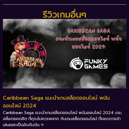
รีวิวเกมอื่นๆ
Caribbean Saga แนะนำเกมสล็อตออนไลน์ พนัน
ออนไลน์ 2024
Caribbean Saga แนะนำเกมสล็อตออนไลน์ พนันออนไลน์ 2024 เกม
สล็อตยอดฮิต ที่คุณไม่ควรพลาด กับเกมสล็อตออนไลน์ ที่ยอดการเข้า
เล่นเยอะเป็นอันดับต้น ๆ