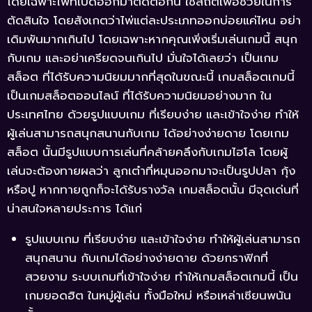
โดยเฉพาะไพ่ที่เปิดออกมาติดต่อกัน ใช้สถิติเพื่อช่วยในการ
ตัดสินใจ โดยสังเกตว่าไพ่แต่ละประเภทออกบ่อยแค่ไหน อย่า
เดิมพันมากเกินไป โดยเฉพาะหากคุณเพิ่งเริ่มเล่นเกมนี้ สนุก
กับเกม และอย่าเครียดจนเกินไป มั่นใจได้เลยว่า เป็นเกม
สล็อต ที่ได้รับความนิยมมากที่สุดในขณะนี้ เกมสล็อตเกมนี้
เป็นเกมสล็อตออนไลน์ ที่ได้รับความนิยมอย่างมาก ใน
ประเทศไทย ด้วยรูปแบบเกม ที่เรียบง่าย และเข้าใจง่าย ทำให้
ผู้เล่นสามารถสนุกสนานกับเกม ได้อย่างง่ายดาย โดยเกม
สล็อต นั้นมีรูปแบบการเล่นที่คล้ายคลึงกับเกมไฮโล โดยผู้
เล่นจะต้องทายผลว่า ลูกเต๋าที่หมุนออกมาจะเป็นรูปปลา กุ้ง
หรือปู หากทายถูกก็จะได้รับรางวัล เกมสล็อตนั้น มีจุดเด่นที่
น่าสนใจหลายประการ ได้แก่
รูปแบบเกม ที่เรียบง่าย และเข้าใจง่าย ทำให้ผู้เล่นสามารถ
สนุกสนาน กับเกมได้อย่างง่ายดาย ด้วยกราฟิกที่
สวยงาม ระบบเกมที่เข้าใจง่าย ทำให้เกมสล็อตเกมนี้ เป็น
เกมยอดฮิต ในหมู่ผู้เล่น ทั้งมือใหม่ หรือเหล่าเซียนพนัน