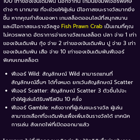
100 เท่าของเงินเดิมพัน นอกจากนี้ เกมนี้ยังมีฟีเจอร์พิเศษ
ต่าง ๆ มากมาย ที่จะช่วยให้ผู้เล่น มีโอกาสชนะรางวัลมากยิ่ง
ขึ้น หากคุณกำลังมองหา เกมสล็อตออนไลน์ที่สนุกสนาน
และมีโอกาสชนะรางวัลสูง
Fish Prawn Crab
เป็นเกมที่คุณ
ไม่ควรพลาด อัตราการจ่ายรางวัลเกมสล็อต ปลา จ่าย 1 เท่า
ของเงินเดิมพัน กุ้ง จ่าย 2 เท่าของเงินเดิมพัน ปู จ่าย 3 เท่า
ของเงินเดิมพัน เสือ จ่าย 10 เท่าของเงินเดิมพันฟีเจอร์
พิเศษเกมสล็อต
ฟีเจอร์ Wild: สัญลักษณ์ Wild สามารถแทนที่
สัญลักษณ์อื่นๆ ได้ทั้งหมด ยกเว้นสัญลักษณ์ Scatter
ฟีเจอร์ Scatter: สัญลักษณ์ Scatter 3 ตัวขึ้นไปจะ
ทำให้ผู้เล่นได้รับฟรีสปิน 10 ครั้ง
ฟีเจอร์ Gamble: หลังจากที่ผู้เล่นชนะรางวัล ผู้เล่น
สามารถเลือกที่จะเดิมพันเพื่อเพิ่มเงินรางวัลได้ เทคนิค
การเล่น สังเกตไพ่ที่เปิดออกมาแล้ว