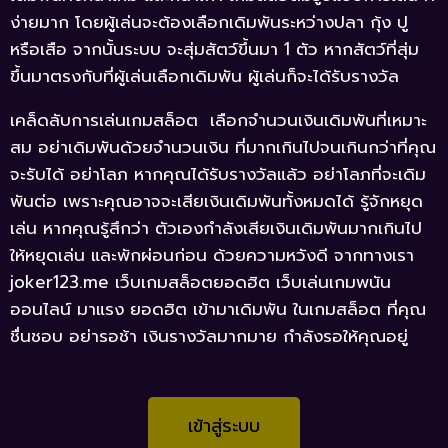
ง่ายมาก โดยผู้เล่นจะต้องเลือกเดิมพันระหว่างปลา กุ้ง ปู
หรือเสือ จากนั้นระบบ จะสุ่มสัตว์ขึ้นมา 1 ตัว หากสัตว์ที่สุ่ม
ขึ้นมาตรงกับที่ผู้เล่นเลือกเดิมพัน ผู้เล่นก็จะได้รับรางวัล
เคล็ดลับการเล่นเกมสล็อต เลือกจำนวนเงินเดิมพันที่เหมาะ
สม อย่าเดิมพันด้วยจำนวนเงิน ที่มากเกินไปจนเกินกว่าที่คุณ
จะรับได้ อย่าโลภ หากคุณได้รับรางวัลแล้ว อย่าโลภที่จะเดิม
พันต่อ เพราะคุณอาจจะเสียเงินเดิมพันทั้งหมดได้ รู้จักหยุด
เล่น หากคุณรู้สึกว่า ตัวเองกำลังเสียเงินเดิมพันมากเกินไป
ให้หยุดเล่น และพักผ่อนก่อน ด้วยความหวังดี จากทางเรา
joker123.me เว็บเกมสล็อตยอดฮิต เว็บเล่นเกมพนัน
ออนไลน์ มาแรง ยอดฮิต เข้ามาเดิมพัน ในเกมสล็อต ที่คุณ
ชื่นชอบ อย่ารอช้า เงินรางวัลมากมาย กำลังรอให้คุณอยู่
เข้าสู่ระบบ