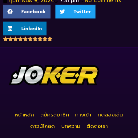
กุมภาพันธ์ 9, 2024
7:31 pm
No Comments
Facebook
Twitter
LinkedIn
หน้าหลัก
สมัครสมาชิก
ทางเข้า
ทดลองเล่น
ดาวน์โหลด
บทความ
ติดต่อเรา