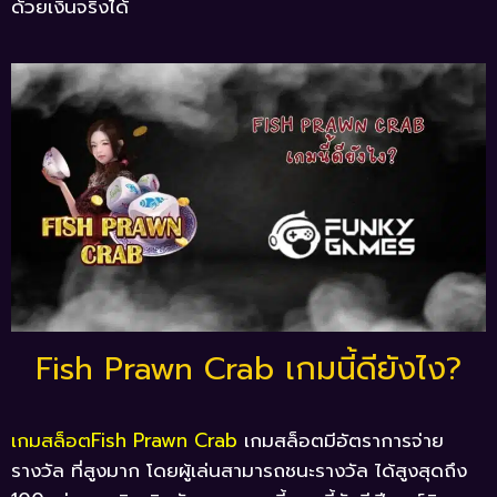
ด้วยเงินจริงได้
Fish Prawn Crab เกมนี้ดียังไง?
เกมสล็อตFish Prawn Crab
เกมสล็อตมีอัตราการจ่าย
รางวัล ที่สูงมาก โดยผู้เล่นสามารถชนะรางวัล ได้สูงสุดถึง