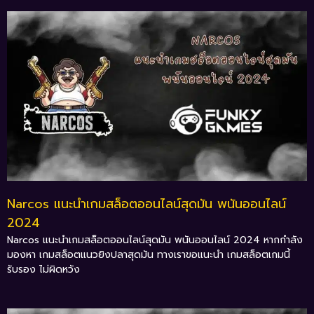
Narcos แนะนำเกมสล็อตออนไลน์สุดมัน พนันออนไลน์
2024
Narcos แนะนำเกมสล็อตออนไลน์สุดมัน พนันออนไลน์ 2024 หากกำลัง
มองหา เกมสล็อตแนวยิงปลาสุดมัน ทางเราขอแนะนำ เกมสล็อตเกมนี้
รับรอง ไม่ผิดหวัง