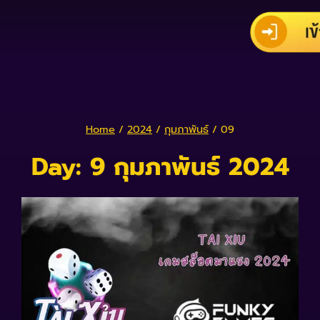
Home
/
2024
/
กุมภาพันธ์
/
09
Day: 9 กุมภาพันธ์ 2024