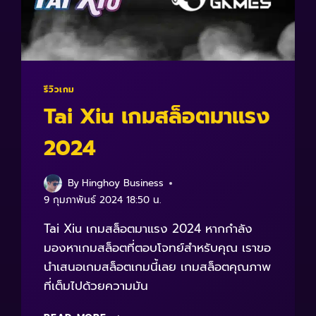
รีวิวเกม
Tai Xiu เกมสล็อตมาแรง
2024
By
Hinghoy Business
9 กุมภาพันธ์ 2024 18:50 น.
Tai Xiu เกมสล็อตมาแรง 2024 หากกำลัง
มองหาเกมสล็อตที่ตอบโจทย์สำหรับคุณ เราขอ
นำเสนอเกมสล็อตเกมนี้เลย เกมสล็อตคุณภาพ
ที่เต็มไปด้วยความมัน