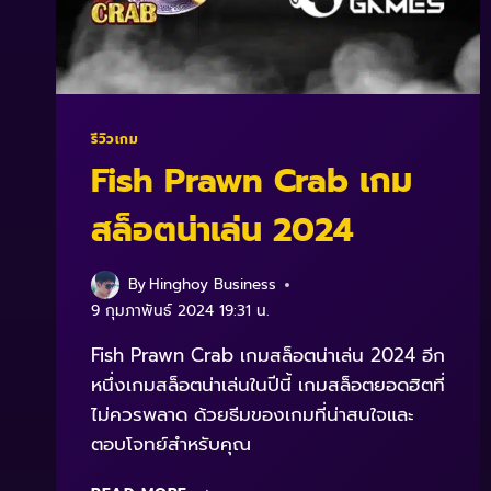
รีวิวเกม
Fish Prawn Crab เกม
สล็อตน่าเล่น 2024
By
Hinghoy Business
9 กุมภาพันธ์ 2024 19:31 น.
Fish Prawn Crab เกมสล็อตน่าเล่น 2024 อีก
หนึ่งเกมสล็อตน่าเล่นในปีนี้ เกมสล็อตยอดฮิตที่
ไม่ควรพลาด ด้วยธีมของเกมที่น่าสนใจและ
ตอบโจทย์สำหรับคุณ