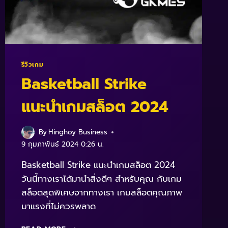
รีวิวเกม
Basketball Strike
แนะนำเกมสล็อต 2024
By
Hinghoy Business
9 กุมภาพันธ์ 2024 0:26 น.
Basketball Strike แนะนำเกมสล็อต 2024
วันนี้ทางเราได้มานำสิ่งดีๆ สำหรับคุณ กับเกม
สล็อตสุดพิเศษจากทางเรา เกมสล็อตคุณภาพ
มาแรงที่ไม่ควรพลาด