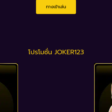
ทางเข้าเล่น
โปรโมชั่น JOKER123