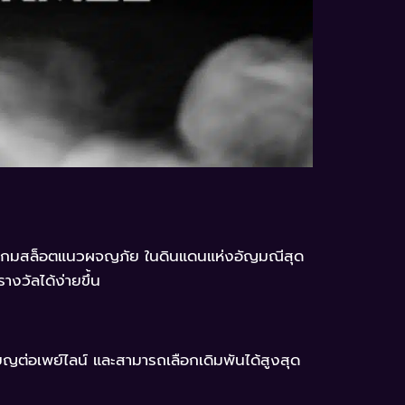
็นเกมสล็อตแนวผจญภัย ในดินแดนแห่งอัญมณีสุด
งวัลได้ง่ายขึ้น
รียญต่อเพย์ไลน์ และสามารถเลือกเดิมพันได้สูงสุด