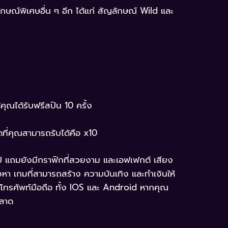
กษณ์พิเศษอื่น ๆ อีก ได้แก่ สัญลักษณ์ Wild และ
ุณได้รับฟรีสปิน 10 ครั้ง
ุดที่คุณสามารถรับได้คือ x10
้าไป แถมยังมีกราฟิกที่สวยงาม และเอฟเฟกต์ เสียง
งหา เกมที่สามารถสร้าง ความบันเทิง และทำเงินให้
ะโทรศัพท์มือถือ ทั้ง IOS และ Android หากคุณ
พลาด