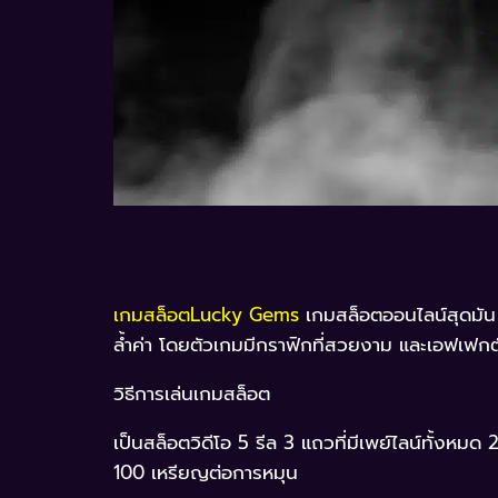
เกมสล็อตLucky Gems
เกมสล็อตออนไลน์สุดมั
ล้ำค่า โดยตัวเกมมีกราฟิกที่สวยงาม และเอฟเฟกต์ส
วิธีการเล่นเกมสล็อต
เป็นสล็อตวิดีโอ 5 รีล 3 แถวที่มีเพย์ไลน์ทั้งหมด
100 เหรียญต่อการหมุน