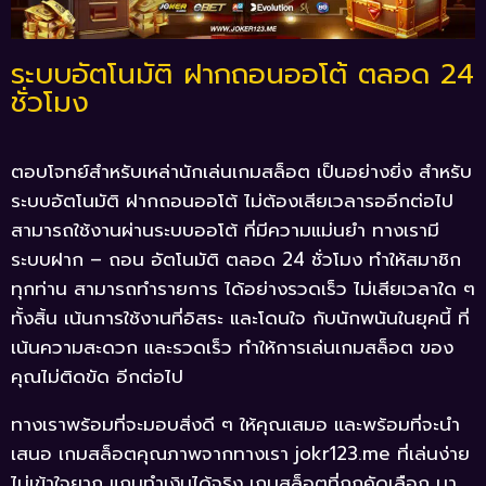
ระบบอัตโนมัติ ฝากถอนออโต้ ตลอด 24
ชั่วโมง
ตอบโจทย์สำหรับเหล่านักเล่นเกมสล็อต เป็นอย่างยิ่ง สำหรับ
ระบบอัตโนมัติ ฝากถอนออโต้ ไม่ต้องเสียเวลารออีกต่อไป
สามารถใช้งานผ่านระบบออโต้ ที่มีความแม่นยำ ทางเรามี
ระบบฝาก – ถอน อัตโนมัติ ตลอด 24 ชั่วโมง ทำให้สมาชิก
ทุกท่าน สามารถทำรายการ ได้อย่างรวดเร็ว ไม่เสียเวลาใด ๆ
ทั้งสิ้น เน้นการใช้งานที่อิสระ และโดนใจ กับนักพนันในยุคนี้ ที่
เน้นความสะดวก และรวดเร็ว ทำให้การเล่นเกมสล็อต ของ
คุณไม่ติดขัด อีกต่อไป
ทางเราพร้อมที่จะมอบสิ่งดี ๆ ให้คุณเสมอ และพร้อมที่จะนำ
เสนอ เกมสล็อตคุณภาพจากทางเรา jokr123.me ที่เล่นง่าย
ไม่เข้าใจยาก แถมทำเงินได้จริง เกมสล็อตที่ถูกคัดเลือก มา