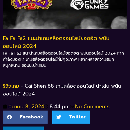
Fa Fa Fa2 แนะนำเกมสล็อตออนไลน์ยอดฮิต พนัน
ออนไลน์ 2024
Fa Fa Fa2 แนะนำเกมสล็อตออนไลน์ยอดฮิต พนันออนไลน์ 2024 หาก
กำลังมองหา เกมสล็อตออนไลน์ที่มีคุณภาพ หลากหลายความสนุก
สนุกสนาน ขอแนะนำเกมนี้
รีวิวเกม
-
Cai Shen 88 เกมสล็อตออนไลน์ น่าเล่น พนัน
ออนไลน์ 2024
มีนาคม 8, 2024
8:44 pm
No Comments
Facebook
Twitter