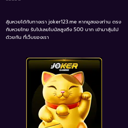
ลุ้นหวยได้กับทางเรา joker123.me หากยูสของท่าน ตรง
กับหวยไทย รับไปเลยโบนัสสูงถึง 500 บาท เข้ามาลุ้นไป
ด้วยกัน ที่เว็บของเรา