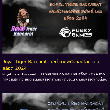
Royal Tiger Baccarat แนะนำเกมพนันออนไลน์ เกม
สล็อต 2024
Royal Tiger Baccarat แนะนำเกมพนันออนไลน์ เกมสล็อต 2024 หาก
กำลังสนใจ ที่จะลองเล่นเกมสล็อตสักเกม เราขอแนะนำเกมสล็อตเกมนี้เลย