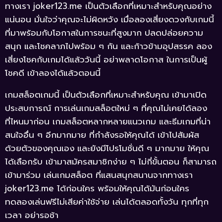
ทางเรา joker123.me เป็นตัวเลือกที่เหมาะสำหรับคุณอย่าง
แน่นอน
มั่นใจว่าคุณจะไม่ผิดหวัง เมื่อลองเสี่ยงดวงกับเกมนี้
ที่มาพร้อมกับโอกาสในการชนะที่สูงมาก ปลดปล่อยความ
สนุก และโชคลาภไปพร้อม ๆ กัน และก้าวข้ามอุปสรรค ลอง
เสี่ยงโชคกับเกมได้แล้ววันนี้ อย่าพลาดโอกาส ในการเป็นผู้
โชคดี เข้าลองได้แล้วตอนนี้
เกมสล็อตเกมนี้ เป็นตัวเลือกที่เหมาะสำหรับคุณ เข้ามาเปิด
ประสบการณ์ การเล่นเกมสล็อตใหม่ ๆ ที่คุณไม่เคยได้ลอง
ที่ไหนมาก่อน เกมสล็อตหลากหลายแนวเกม และธีมเกมที่น่า
สนใจอื่น ๆ อีกมากมาย ที่กำลังรอให้คุณได้ เข้าไปสัมผัส
ด้วยตัวของคุณเอง และยังมีโปรโมชั่นดี ๆ มากมาย ให้คุณ
ได้เลือกรับ เข้ามาสมัครสมาชิกง่าย ๆ ไม่กี่ขั้นตอน ก็สามารถ
เข้ามาร่วม เล่นเกมสล็อต ที่แสนสนุกสนานจากทางเรา
joker123.me ได้ก่อนใคร พร้อมให้คุณได้มันก่อนใคร
ทดลองเล่นฟรีไม่เสียค่าใช้จ่าย เล่นได้ตลอดทั้งวัน ทุกที่ทุก
เวลา อย่ารอช้า