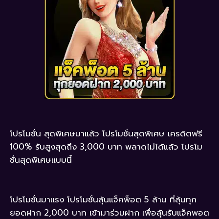
โปรโมชั่น สุดพิเศษมาแล้ว โปรโมชั่นสุดพิเศษ เครดิตฟรี
100% รับสูงสุดถึง 3,000 บาท พลาดไม่ได้แล้ว โปรโม
ชั่นสุดพิเศษแบบนี้
โปรโมชั่นมาแรง โปรโมชั่นลุ้นแจ็คพ็อต 5 ล้าน ที่ลุ้นทุก
ยอดฝาก 2,000 บาท เข้ามาร่วมฝาก เพื่อลุ้นรับแจ็คพอต