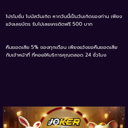
โปรโมชั่น โบนัสวันเกิด หากวันนี้เป็นวันเกิดของท่าน เพียง
แจ้งเลขบัตร รับไปเลยเครดิตฟรี 500 บาท
คืนยอดเสีย 5% ของทุกเดือน เพียงแจ้งขอคืนยอดเสีย
กับเจ้าหน้าที่ ที่คอยให้บริการคุณตลอด 24 ชั่วโมง