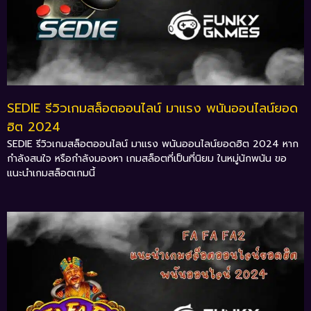
SEDIE รีวิวเกมสล็อตออนไลน์ มาแรง พนันออนไลน์ยอด
ฮิต 2024
SEDIE รีวิวเกมสล็อตออนไลน์ มาแรง พนันออนไลน์ยอดฮิต 2024 หาก
กำลังสนใจ หรือกำลังมองหา เกมสล็อตที่เป็นที่นิยม ในหมู่นักพนัน ขอ
แนะนำเกมสล็อตเกมนี้