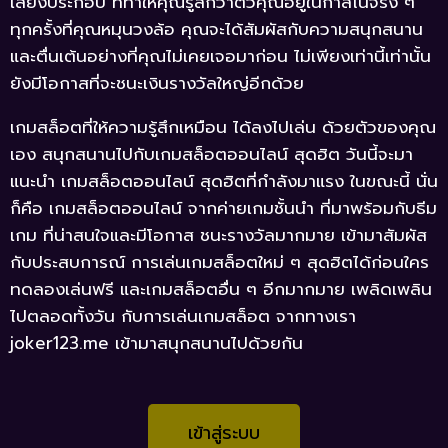
เสียงประกอบ ที่ทำให้คุณรู้สึกว่าตัวคุณอยู่ในกาสิโนจริง ๆ
ทุกครั้งที่คุณหมุนวงล้อ คุณจะได้สัมผัสกับความสนุกสนาน
และตื่นเต้นอย่างที่คุณไม่เคยเจอมาก่อน
ไม่เพียงเท่านี้เท่านั้น
ยังมีโอกาสที่จะชนะเงินรางวัลใหญ่อีกด้วย
เกมสล็อตที่ให้ความรู้สึกเหมือน ได้ลงไปเล่น ด้วยตัวของคุณ
เอง สนุกสนานไปกับเกมสล็อตออนไลน์ สุดฮิต วันนี้จะมา
แนะนำ เกมสล็อตออนไลน์ สุดฮิตที่กำลังมาแรง ในขณะนี้ นั่น
ก็คือ เกมสล็อตออนไลน์ จากค่ายเกมชั้นนำ ที่มาพร้อมกับธีม
เกม ที่น่าสนใจและมีโอกาส ชนะรางวัลมากมาย เข้ามาสัมผัส
กับประสบการณ์ การเล่นเกมสล็อตใหม่ ๆ สุดฮิตได้ก่อนใคร
ทดลองเล่นฟรี และเกมสล็อตอื่น ๆ อีกมากมาย เพลิดเพลิน
ไปตลอดทั้งวัน กับการเล่นเกมสล็อต จากทางเรา
joker123.me เข้ามาสนุกสนานไปด้วยกัน
เข้าสู่ระบบ