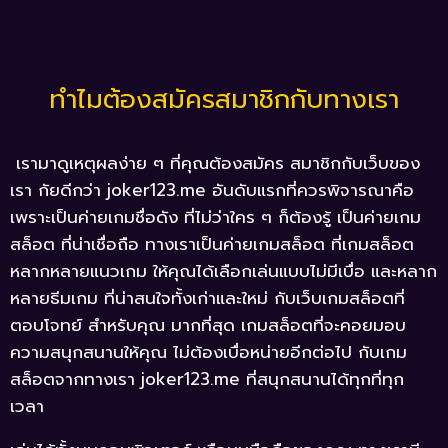
ทำไมต้องสมัครสมาชิกกับทางเรา
เรามาดูเหตุผลง่าย ๆ ที่คุณต้องสมัคร สมาชิกกับเว็บของ
เรา กัยดีกว่า joker123.me อันดับแรกที่ควรพิจารณาคือ
เพราะเป็นค่ายเกมชื่อดัง ที่ไม่ว่าใคร ๆ ก็ต้องรู้ เป็นค่ายเกม
สล็อต ที่น่าเชื่อถือ ทางเราเป็นค่ายเกมสล็อต ที่เกมสล็อต
หลากหลายแนวเกม ให้คุณได้เลือกเล่นแบบไม่มีเบื่อ และหลาก
หลายธีมเกม ที่น่าสนใจทั้งเก่าและใหม่ กับเว็บเกมสล็อตที่
ตอบโจทย์ สำหรับคุณ มากที่สุด เกมสล็อตที่จะคอยมอบ
ความสนุกสนานให้คุณ ไม่ต้องเบื่อหน่ายอีกต่อไป กับเกม
สล็อตจากทางเรา joker123.me ที่สนุกสนานได้ทุกที่ทุก
เวลา