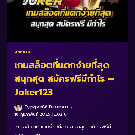
บทความ
เกมสล็อตที่แตกง่ายที่สุด
สนุกสุด สมัครฟรีมีกำไร –
Joker123
By
pgwin88 Bussiness
18 กุมภาพันธ์ 2025 12:02 น.
เกมสล็อตที่แตกง่ายที่สุด สนุกสุด สมัครฟรีมี
กำไร สนุ…