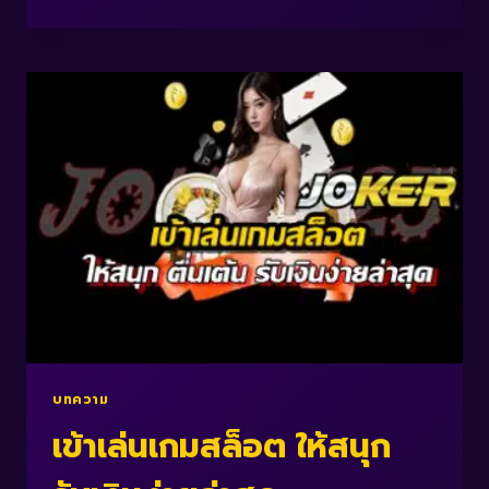
บทความ
เข้าเล่นเกมสล็อต ให้สนุก