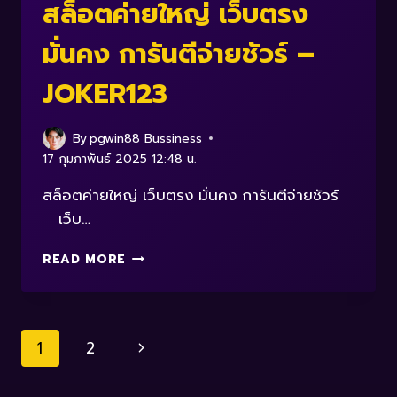
สล็อตค่ายใหญ่ เว็บตรง
มั่นคง การันตีจ่ายชัวร์ –
JOKER123
By
pgwin88 Bussiness
17 กุมภาพันธ์ 2025 12:48 น.
สล็อตค่ายใหญ่ เว็บตรง มั่นคง การันตีจ่ายชัวร์
เว็บ…
READ MORE
1
2