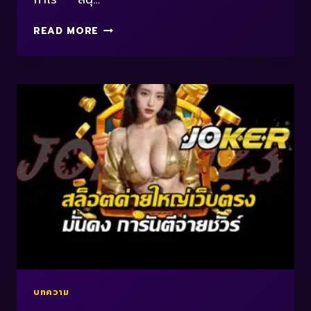
READ MORE
บทความ