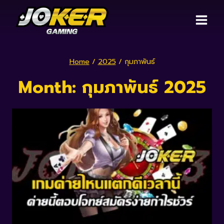
Home
/
2025
/
กุมภาพันธ์
Month: กุมภาพันธ์ 2025