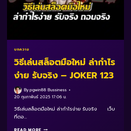
บทความ
วิธีเล่นสล็อตมือใหม่ ล่ากำไร
ง่าย รับจริง – JOKER 123
By
pgwin88 Bussiness
20 กุมภาพันธ์ 2025 17:06 น.
วิธีเล่นสล็อตมือใหม่ ล่ากำไรง่าย รับจริง เว็บ
ที่ตอ…
READ MORE