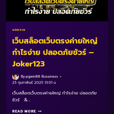
บทความ
เว็บสล็อตเว็บตรงค่ายใหญ่
กำไรง่าย ปลอดภัยชัวร์ –
Joker123
By
pgwin88 Bussiness
25 กุมภาพันธ์ 2025 13:01 น.
เว็บสล็อตเว็บตรงค่ายใหญ่ กำไรง่าย ปลอดภัย
ชัวร์ &…
READ MORE