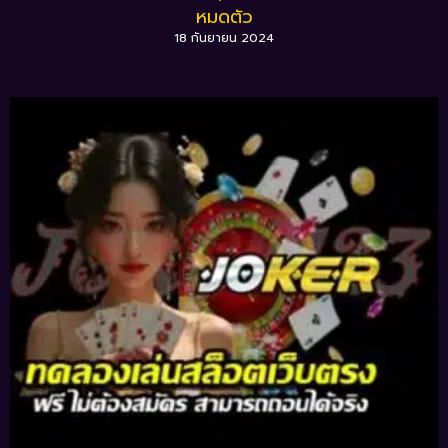
หมดตัว
18 กันยายน 2024