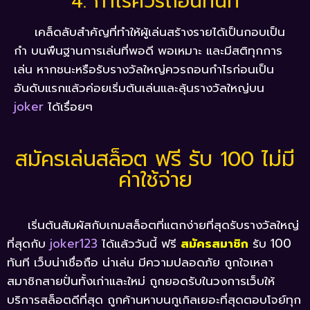
4. กำไรควรถอนทันที
เคล็ดลับสำคัญที่ทำให้ผู้เล่นสร้างรายได้เป็นกอบเป็น
กำ บนพืนฐานการเล่นที่พอดี พอเหมาะ และมีสติทุกการ
เล่น หากชนะหรือรับรางวัลใหญ่ควรถอนกำไรก่อนเป็น
อันดับแรกแล้วค่อยเริ่มต้นเล่นและลุ้นรางวัลใหญ่บน
joker
ได้เรื่อยๆ
สมัครเล่นสล็อต ฟรี รับ 100 ไม่มี
ค่าใช้จ่าย
เริ่นต้นสัมผัสกับเกมสล็อตที่แตกง่ายที่สุดรับรางวัลใหญ่
ที่สุดกับ
joker123
ได้แล้ววันนี้ ฟรี
สมัครสมาชิก
รับ 100
ทันที เว็บน่าเชื่อถือ น่าเล่น มีความปลอดภัย ถูกใจเหลา
สมาชิกสายปั่นทั้งเก่าและใหม่ ถูกยอดรับในวงการเว็บให้
บริการสล็อตดีที่สุด ถูกค้านหาบนกูเกิลเยอะที่สุดตอบโจย์ทุก