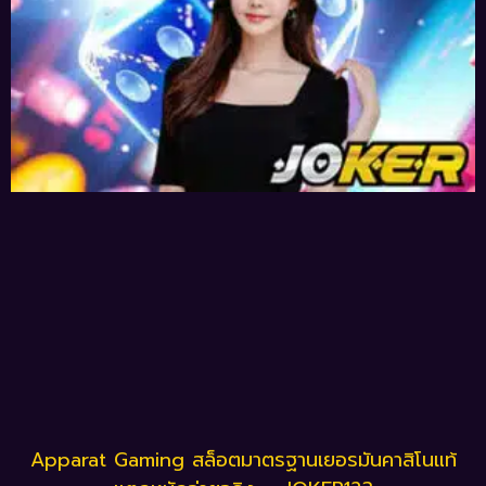
Apparat Gaming สล็อตมาตรฐานเยอรมันคาสิโนแท้