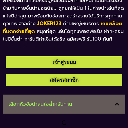
สำหรับสมาชิกใหม่หรือผู้สนใจมองหาค่ายเล่นเกมไม่ควรมอง
ข้ามกับค่ายชั้นนำยอดนิยม ถูกยกให้เป็น 1 ในค่ายน่าเล่นที่สุด
แห่งปีล่าสุด มาพร้อมกับช่องทางสร้างรายได้บริการทุกท่าน
ดุจเทพเจ้าอย่าง
JOKER123
ค่ายใหญ่ให้บริการ
เกมสล็อต
ที่แตกง่ายที่สุด
สนุกที่สุด เล่นได้ทุกแพลตฟอร์ม ฝาก-ถอน
ไม่มีขั้นต่ำ การันตีทำเงินได้จริง สมัครฟรี รับ100 ทันที
เข้าสู่ระบบ
สมัครสมาชิก
เลือกหัวข้อน่าสนใจสำหรับท่าน