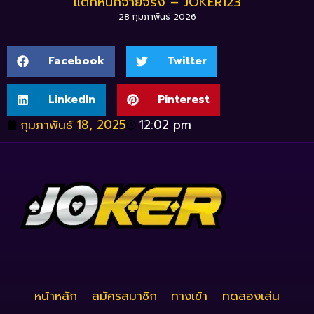
แตกหนักจ่ายจริง – JOKER123
28 กุมภาพันธ์ 2026
Facebook
Twitter
LinkedIn
Pinterest
กุมภาพันธ์ 18, 2025
12:02 pm
หน้าหลัก
สมัครสมาชิก
ทางเข้า
ทดลองเล่น