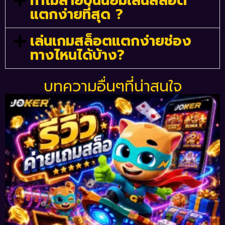
ทำไม่สายปั่นนิยมเล่นสล็อต
แตกง่ายที่สุด ?
เล่นเกมสล็อตแตกง่ายช่อง
ทางไหนได้บ้าง?
บทความอื่นๆที่น่าสนใจ