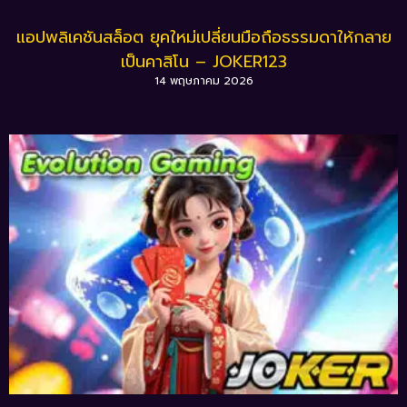
แอปพลิเคชันสล็อต ยุคใหม่เปลี่ยนมือถือธรรมดาให้กลาย
เป็นคาสิโน – JOKER123
14 พฤษภาคม 2026