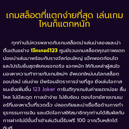
เกมสล็อตที่แตกง่ายที่สุด เล่นเกม
ไหนก็แตกหนัก
ทุกท่านไม่ควรพลาดกับเกมสล็อตน่าเล่นน่าลองและน่า
ตื่นเต้นอย่าง
โจ๊กเกอร์123
ศูนย์รวมเกมสล็อตคุณภาพแตก
บ่อยน่าเล่นมาพร้อมกับรางวัลก่อนใหญ่ แจ๊คพอตก้อนโต
และโปรโมชั่นสุดพิเศษแจกจริง แจกหนัก ให้กับเหล่าผู้สนใจ
มองหาความท้าทายกับเกมใหม่ๆ อัพเดทใหม่บนโลกสล็อต
ออนไลน์ เล่นง่าย มีพร้อมอัตราการจ่ายที่สูง ยิ่งเล่นโอกาส
ชนะยิ่งเพิ่มขึ้น
123 Joker
การันตีทุกเกมในค่ายแตกบ่อย ลื่น
ไหล ไม่มีสะดุด ทางเข้าง่าย ไม่ซับซ้อน ตอบโจทย์สายเกมเม
อร์ที่มองหาเว็บที่รวดเร็ว ปลอดภัยและน่าเชื่อถือด้านการทำ
ธุรกรรมการเงิน และเปิดโอกาสให้สมาชิกทุกท่านได้สัมผัสกับ
การฝากไม่มีขั้นต่ำเข้าเล่นวันนี้รับฟรี 100 จากเว็บหลักได้
ทันที