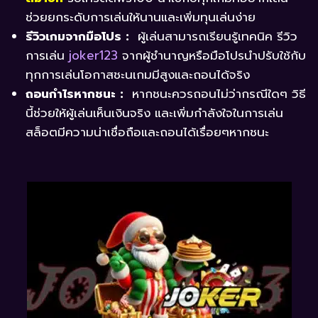
ช่วยยกระดับการเล่นให้นานและเพิ่มทุนเล่นง่าย
รีวิวเกมจากมือโปร :
ผู้เล่นสามารถเรียนรู้เทคนิค รีวิว
การเล่น
joker123
จากผู้ชำนาญหรือมือโปรนำปรับใช้กับ
ทุกการเล่นโอกาสชะนเกมมีสูงและถอนได้จริง
ถอนกำไรหากชนะ :
หากชนะควรถอนไม่ว่ากรณีใดๆ วิธี
นี้ช่วยให้ผู้เล่นเห็นเงินจริง และเพิ่มกำลังใจในการเล่น
สล็อตมีความน่าเชื่อถือและถอนได้เรื่อยๆหากชนะ