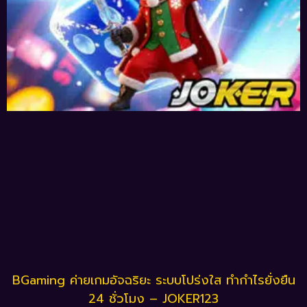
BGaming ค่ายเกมอัจฉริยะ ระบบโปร่งใส ทำกำไรยั่งยืน
24 ชั่วโมง – JOKER123