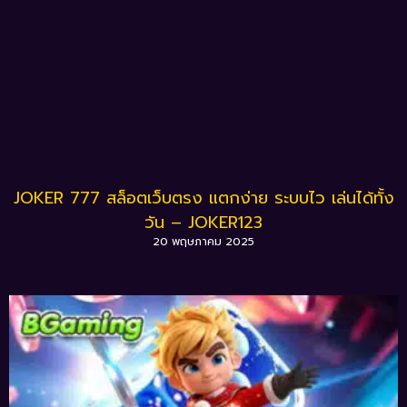
JOKER 777 สล็อตเว็บตรง แตกง่าย ระบบไว เล่นได้ทั้ง
วัน – JOKER123
20 พฤษภาคม 2025