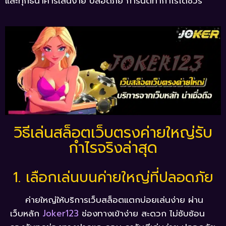
และทุกธนาคารเล่นง่าย ปลอดภัย การันตีทำกำไรได้ชัวร์
วิธีเล่นสล็อตเว็บตรงค่ายใหญ่รับ
กำไรจริงล่าสุด
1. เลือกเล่นบนค่ายใหญ่ที่ปลอดภัย
ค่ายใหญ่ให้บริการเว็บสล็อตแตกบ่อยเล่นง่าย ผ่าน
เว็บหลัก
Joker123
ช่องทางเข้าง่าย สะดวก ไม่ซับซ้อน