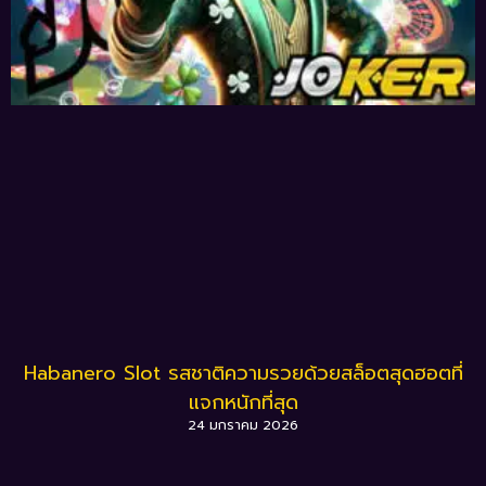
Habanero Slot รสชาติความรวยด้วยสล็อตสุดฮอตที่
แจกหนักที่สุด
24 มกราคม 2026