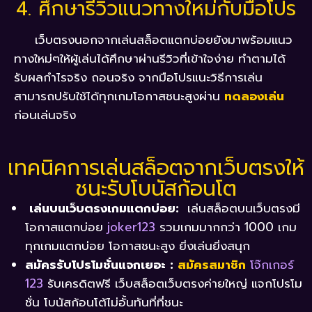
4. ศึกษารีวิวแนวทางใหม่กับมือโปร
เว็บตรงนอกจากเล่นสล็อตแตกบ่อยยังมาพร้อมแนว
ทางใหม่ๆให้ผู้เล่นได้ศึกษาผ่านรีวิวที่เข้าใจง่าย ทำตามได้
รับผลกำไรจริง ถอนจริง จากมือโปรแนะวิธีการเล่น
สามารถปรับใช้ได้ทุกเกมโอกาสชนะสูงผ่าน
ทดลองเล่น
ก่อนเล่นจริง
เทคนิคการเล่นสล็อตจากเว็บตรงให้
ชนะรับโบนัสก้อนโต
เล่นบนเว็บตรงเกมแตกบ่อย:
เล่นสล็อตบนเว็บตรงมี
โอกาสแตกบ่อย
joker123
รวมเกมมากกว่า 1000 เกม
ทุกเกมแตกบ่อย โอกาสชนะสูง ยิ่งเล่นยิ่งสนุก
สมัครรับโปรโมชั่นแจกเยอะ :
สมัครสมาชิก
โจ๊กเกอร์
123
รับเครดิตฟรี เว็บสล็อตเว็บตรงค่ายใหญ่ แจกโปรโม
ชั่น โบนัสก้อนโต้ไม่อั้นทันที่ที่ชนะ