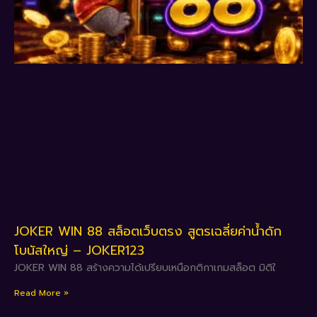
JOKER WIN 88 สล็อตเว็บตรง สูตรเฉลี่ยค่าน้ำดัก
โบนัสใหญ่ – JOKER123
JOKER WIN 88 สร้างความได้เปรียบเหนือกติกาเกมสล็อต มิติใ
Read More »