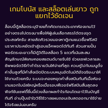
เกมโบนัส และสล็อตเล่นยาว ถูก
แยกไว้ชัดเจน
ล็อบบี้ตู้สล็อตระบุป้ายแท็กคัดเกรดประเภทห้องเกมไว้
อย่างตรงไปตรงมาเพื่อให้ผู้เล่นเลือกสรรได้ตรงจุด
ประสงค์ครับ สายลัดคิวรวยมองหาตู้เกมแนวซื้อฟรีสปิ
นราคาประหยัดเข้าสู่รอบแจ็คพอตได้ทันที ส่วนสายปั้น
พอร์ตระยะยาวก็มีตู้วิดีโอสล็อต 5 แถวที่เน้นสะสม
สัญลักษณ์พิเศษคอยสแตนด์บายรับใช้ ช่วยเซฟเวลาและ
ซัพพอร์ตวิธีทำกำไรรายวันให้ง่ายที่สุด ควบคู่ไปกับเมนูตั้ง
ค่าขั้นสูงที่มีคำสั่งเปิดปิดระบบหมุนอัตโนมัติอัจฉริยะมาให้
ใช้งานด้วยครับ ระบบจะคอยหยุดคำสั่งสปินทันทีเมื่อห้อง
เกมแจกโบนัสใหญ่หรือเมื่อรอบฟีเจอร์ฟรีสปินสิ้นสุดลง
ฟังก์ชันเซฟตี้ชิ้นนี้ช่วยล็อกผลกำไรก้อนโตเอาไว้ในบัญชี
ทันที อ่านปุ๊บเข้าใจวิธีใช้วางแผนถอนเงินสดออกมาใช้จ่าย
ได้จริงแน่นอนครับ