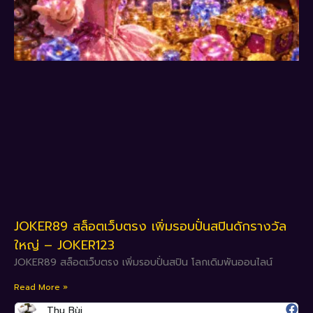
JOKER89 สล็อตเว็บตรง เพิ่มรอบปั่นสปินดักรางวัล
ใหญ่ – JOKER123
JOKER89 สล็อตเว็บตรง เพิ่มรอบปั่นสปิน โลกเดิมพันออนไลน์
Read More »
Thu Bùi