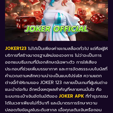
JOKER123
ไม่ได้เป็นเพียงค่ายเกมสล็อตทั่วไป แต่คือผู้ให้
บริการที่สร้างมาตรฐานใหม่ของวงการ ไม่ว่าจะเป็นการ
ออกแบบธีมเกมที่มีเอกลักษณ์เฉพาะตัว การใส่เสียง
ประกอบที่ช่วยเพิ่มบรรยากาศ และการจัดสรรระบบโบนัสที่
คำนวณตามหลักความน่าจะเป็นแบบโปร่งใส ความแตก
ต่างนี้ทำให้เกมของ JOKER 123 กลายเป็นเกมที่ผู้เล่นต่าง
แนะนำต่อกัน อีกหนึ่งเหตุผลสำคัญที่หลายคนมั่นใจ คือ
ระบบกระเป๋าเงินอัตโนมัติของ
JOKER APK
ที่ทำธุรกรรม
ได้ในเวลาเพียงไม่กี่วินาที และมีมาตรการรักษาความ
ปลอดภัยข้อมูลในระดับสากล เมื่อคุณเติมเงินหรือถอน