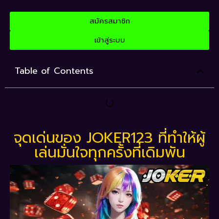
สมัครสมาชิก
เข้าสู่ระบบ
Table of Contents
จุดเด่นของ JOKER123 ที่ทำให้ผู้
เล่นมั่นใจทุกครั้งที่เดิมพัน