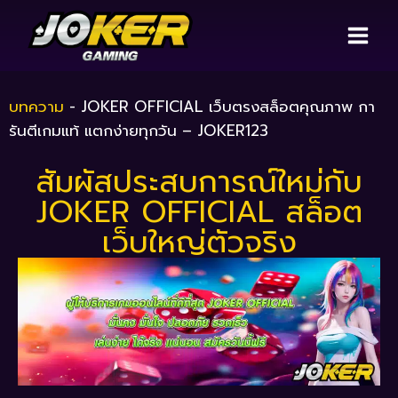
บทความ
-
JOKER OFFICIAL เว็บตรงสล็อตคุณภาพ กา
รันตีเกมแท้ แตกง่ายทุกวัน – JOKER123
สัมผัสประสบการณ์ใหม่กับ
JOKER OFFICIAL สล็อต
เว็บใหญ่ตัวจริง