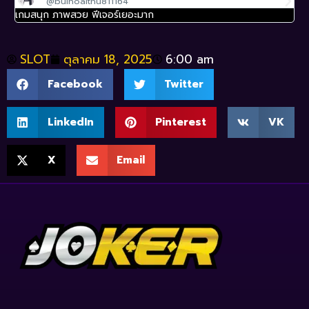
@buihoaithu811164
เกมสนุก ภาพสวย ฟีเจอร์เยอะมาก
แต
SLOT
ตุลาคม 18, 2025
6:00 am
Facebook
Twitter
LinkedIn
Pinterest
VK
X
Email