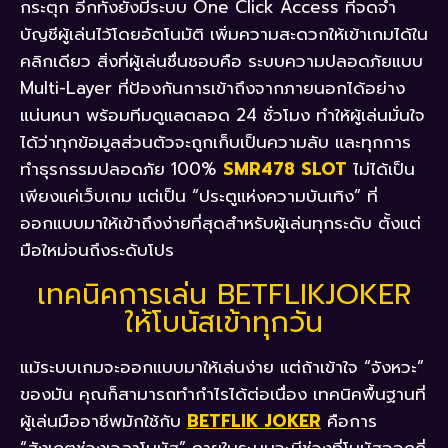
กระตุก อีกทั้งยังมีระบบ One Click Access ที่จดจำ
บัญชีผู้เล่นไว้โดยอัตโนมัติ เพิ่มความสะดวกให้เข้าเกมได้ใน
คลิกเดียว สิ่งที่ผู้เล่นชื่นชอบคือ ระบบความปลอดภัยแบบ
Multi-Layer ที่ป้องกันการเข้าถึงจากภายนอกได้อย่าง
แน่นหนา พร้อมทีมดูแลตลอด 24 ชั่วโมง ทำให้ผู้เล่นมั่นใจ
ได้ว่าทุกข้อมูลส่วนตัวจะถูกเก็บเป็นความลับ และทุกการ
ทำธุรกรรมปลอดภัย 100%
SMR478 SLOT
ไม่ได้เป็น
เพียงแค่เว็บเกม แต่เป็น “ประตูแห่งความบันเทิง” ที่
ออกแบบมาให้เข้าถึงง่ายที่สุดสำหรับผู้เล่นทุกระดับ ตั้งแต่
มือใหม่จนถึงระดับโปร
เทคนิคการเล่น BETFLIKJOKER
ให้โบนัสเข้าทุกวัน
แม้ระบบเกมจะออกแบบมาให้เล่นง่าย แต่ถ้าเข้าใจ “จังหวะ”
ของมัน คุณก็สามารถทำกำไรได้ต่อเนื่อง เทคนิคพื้นฐานที่
ผู้เล่นมืออาชีพมักใช้กับ
BETFLIK JOKER
คือการ
“สังเกตช่วงเวลาโบนัส” ภายในระบบจะมีช่วงที่โบนัสออกถี่