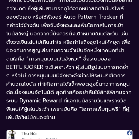
กว่าปกติ ซึ่งผู้เล่นสามารถดูได้จากหน้าสถิติในโปรไฟล์
ของตัวเอง หรือใช้ฟีเจอร์ Auto Pattern Tracker ที่
กล่าวไว้ข้างต้น เพื่อจับจังหวะและเพิ่มโอกาสในการเข้า
โบนัสใหญ่ นอกจากนี้ยังควรตั้งเป้าหมายในแต่ละวัน เช่น
ตั้งวงเงินเล่นไม่เกินเท่าไร หรือกำไรถึงจุดไหนให้หยุด เพื่อ
ป้องกันการสูญเสียเกินความจำเป็นอีกหนึ่งเทคนิคที่น่า
สนใจคือ “การหมุนแบบเว้นจังหวะ” ซึ่งระบบของ
BETFLIKJOKER จะวิเคราะห์ว่า ผู้เล่นมีรูปแบบการกดซ้ำ
ๆ หรือไม่ การหมุนแบบมีจังหวะจึงช่วยให้ระบบรีเซ็ตการ
คำนวณโบนัส ทำให้โอกาสได้แจ็คพอตสูงขึ้นกว่าการหมุน
ต่อเนื่องแบบอัตโนมัติ สุดท้ายคืออย่าลืมใช้สิทธิพิเศษจาก
ระบบ Dynamic Reward ที่แจกโบนัสรายวันและรางวัล
พิเศษให้ผู้เล่นประจำ เพราะมันคือ “โอกาสเพิ่มทุนฟรี” ที่ผู้
เล่นมือใหม่มักมองข้าม
Thu Bùi