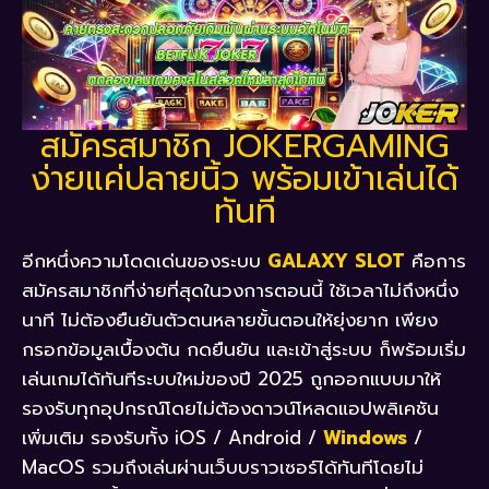
สมัครสมาชิก JOKERGAMING
ง่ายแค่ปลายนิ้ว พร้อมเข้าเล่นได้
ทันที
อีกหนึ่งความโดดเด่นของระบบ
GALAXY SLOT
คือการ
สมัครสมาชิกที่ง่ายที่สุดในวงการตอนนี้ ใช้เวลาไม่ถึงหนึ่ง
นาที ไม่ต้องยืนยันตัวตนหลายขั้นตอนให้ยุ่งยาก เพียง
กรอกข้อมูลเบื้องต้น กดยืนยัน และเข้าสู่ระบบ ก็พร้อมเริ่ม
เล่นเกมได้ทันทีระบบใหม่ของปี 2025 ถูกออกแบบมาให้
รองรับทุกอุปกรณ์โดยไม่ต้องดาวน์โหลดแอปพลิเคชัน
เพิ่มเติม รองรับทั้ง iOS / Android /
Windows
/
MacOS รวมถึงเล่นผ่านเว็บบราวเซอร์ได้ทันทีโดยไม่