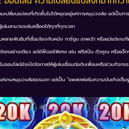
อนไลน์ ความเปลี่ยนแปลงที่มากกว่า
มเปลี่ยนแปลงที่เกิดขึ้นไม่ได้หยุดอยู่แค่การหมุนวงล้อ แต่เป็น
ู้เล่นสามารถเล่นสล็อตได้ทุกที่ทุกเวลา
นหลายพันธีมที่เชื่อมโยงกับหนัง การ์ตูน เทพเจ้า หรือแม้แต่เกมกี
พาโชคอย่างเดียว แต่มีฟีเจอร์พิเศษ เช่น ฟรีสปิน ตัวคูณ หรือแจ็ก
นไลน์ยังเปิดโอกาสให้ผู้เล่นเชื่อมต่อกับเพื่อนหรือร่วมกิจกรรม
นแค่เกมหมุนวงล้อธรรมดา แต่เป็น “แพลตฟอร์มความบันเทิงเต็มรูป