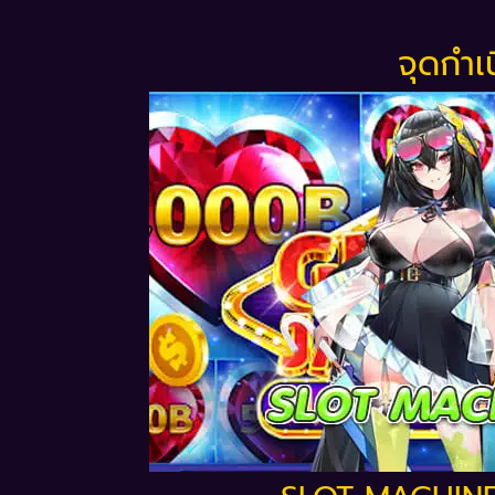
จุดกำเ