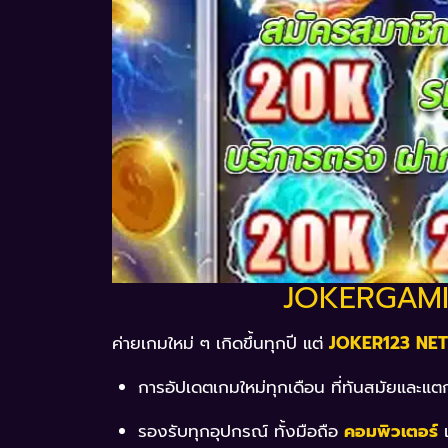
JOKERGAMING 
ค่ายเกมใหม่ ๆ เกิดขึ้นทุกปี แต่
JOKER123 NET
การอัปเดตเกมใหม่ทุกเดือน ที่ทันสมัยและแต
รองรับทุกอุปกรณ์ ทั้งมือถือ
คอมพิวเตอร์
แ