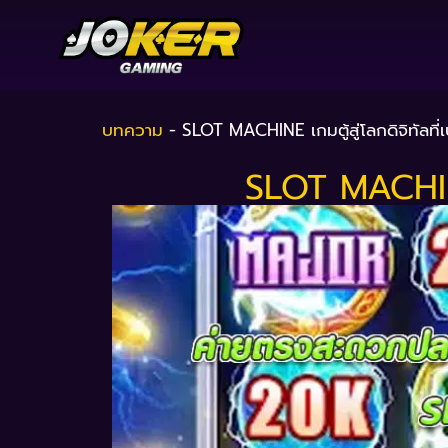
บทความ
-
SLOT MACHINE เกมตู้สู่โลกดิจิทัล
SLOT MACHINE 