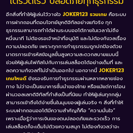
โต้รวดเร็ว ปลอดภัยทุกธุรกรรม
อีกสิ่งที่ทำให้ผู้เล่นไว้วางใจ
JOKER123 รวมเกม
คือระบบ
การฝากถอนที่ตอบโจทย์ยุคดิจิทัลอย่างแท้จริง ทุก
ธุรกรรมสามารถทำได้ผ่านระบบออโต้ภายในเวลาไม่ถึง
หนึ่งนาที ไม่ต้องรอเจ้าหน้าที่อนุมัติ และไม่ต้องกังวลเรื่อง
ความปลอดภัย เพราะทุกการทำธุรกรรมถูกปกป้องด้วย
มาตรการเข้ารหัสข้อมูลขั้นสูงความสะดวกสบายแบบนี้
ช่วยให้ผู้เล่นโฟกัสไปกับการเล่นสล็อตได้อย่างเต็มที่ และ
ลดความกังวลที่ไม่จำเป็นออกไป นอกจากนี้
JOKER123
เกมไหนดี
ยังรองรับการทำธุรกรรมผ่านหลากหลายช่อง
ทาง ไม่ว่าจะเป็นธนาคารชั้นนำของไทย หรือแม้แต่การโอน
ผ่านวอลเลทดิจิทัลที่กำลังเป็นที่นิยม ทำให้ผู้เล่นทุกกลุ่ม
สามารถเข้าถึงได้ง่ายขึ้นในมุมของผู้เล่นจริง ๆ สิ่งที่ทำให้
ระบบฝากถอนออโต้มีความสำคัญก็คือ “ความมั่นใจ”
เพราะเมื่อรู้ว่าการเงินของตนปลอดภัยและรวดเร็ว การ
เล่นสล็อตก็จะเต็มไปด้วยความสนุก ไม่ต้องกังวลว่าจะ