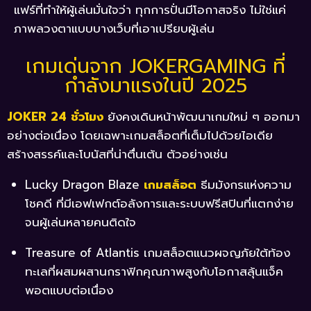
แฟร์ที่ทำให้ผู้เล่นมั่นใจว่า ทุกการปั่นมีโอกาสจริง ไม่ใช่แค่
ภาพลวงตาแบบบางเว็บที่เอาเปรียบผู้เล่น
เกมเด่นจาก JOKERGAMING ที่
กำลังมาแรงในปี 2025
JOKER 24 ชั่วโมง
ยังคงเดินหน้าพัฒนาเกมใหม่ ๆ ออกมา
อย่างต่อเนื่อง โดยเฉพาะเกมสล็อตที่เต็มไปด้วยไอเดีย
สร้างสรรค์และโบนัสที่น่าตื่นเต้น ตัวอย่างเช่น
Lucky Dragon Blaze
เกมสล็อต
ธีมมังกรแห่งความ
โชคดี ที่มีเอฟเฟกต์อลังการและระบบฟรีสปินที่แตกง่าย
จนผู้เล่นหลายคนติดใจ
Treasure of Atlantis เกมสล็อตแนวผจญภัยใต้ท้อง
ทะเลที่ผสมผสานกราฟิกคุณภาพสูงกับโอกาสลุ้นแจ็ค
พอตแบบต่อเนื่อง