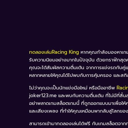
ทดลองเล่นRacing King
หากคุณกำลังมองหาเกมสล็
รับความนิยมอย่างมากในปัจจุบัน ด้วยกราฟิกสุด
คุณจะได้สัมผัสความตื่นเต้น จากการแข่งรถกับคู่
หลากหลายให้คุณได้ไปพบกับการคุ้มครอง และสกิลที่
ไม่ว่าคุณจะเป็นนักแข่งมือใหม่ หรือมืออาชีพ
Raci
joker123.me และพบกับความตื่นเต้น ที่ไม่มีที่สิ้นส
อย่าพลาดเกมสล็อตเกมนี้ ที่ถูกออกแบบมาเพื่อให้ค
และเสียงเพลง ที่ทำให้คุณเหมือนพากลับสู่โลกขอ
สามารถเข้ามาทดลองเล่นได้ฟรี กับเกมสล็อตจาก