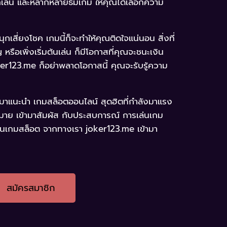
เล่น และหลากหลายธีมเกม ให้คุณได้เลือกความ
สนุกเสี่ยงโชค เกมนี้ก็จะทำให้คุณติดใจแน่นอน
สิ่งที่
หรือเพิ่งเริ่มต้นเล่น ก็มีโอกาสที่คุณจะชนะเงิน
er123.me ก็อย่าพลาดโอกาสนี้ คุณจะรับรู้ความ
จะมาแนะนำ เกมสล็อตออนไลน์ สุดฮิตที่กำลังมาแรง
ากมาย เข้ามาสัมผัส กับประสบการณ์ การเล่นเกม
ล่นเกมสล็อต จากทางเรา joker123.me เข้ามา
สมัครสมาชิก