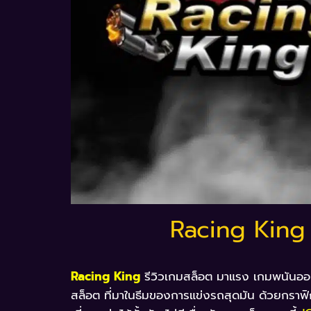
Racing King 
Racing King
รีวิวเกมสล็อต มาแรง เกมพนันออน
สล็อต ที่มาในธีมของการแข่งรถสุดมัน ด้วยกราฟิ