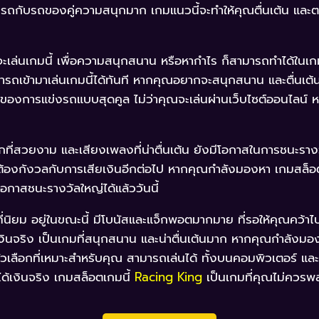
่งรถกับรถของคู่ความสนุกมาก เกมแนวนี้จะทำให้คุณตื่นเต้น แล
คุณจะเล่นเกมนี้ เพื่อความสนุกสนาน หรือหากำไร ก็สามารถทำได้ใ
รถเข้ามาเล่นเกมนี้ได้ทันที
หากคุณอยากจะสนุกสนาน และตื่นเต้
กของการแข่งรถแบบสุดคูล ไม่ว่าคุณจะเล่นผ่านเว็บไซต์ออนไลน์ 
ี่สวยงาม และเสียงเพลงที่น่าตื่นเต้น ยังมีโอกาสในการชนะราง
่ต้องกังวลกับการเสียเงินอีกต่อไป
หากคุณกำลังมองหา เกมสล็อตท
โอกาสชนะรางวัลใหญ่ได้แล้ววันนี้
นที่นิยม อยู่ในขณะนี้ มีโบนัสและแจ็กพอตมากมาย ที่รอให้คุณคว
งินจริง เป็นเกมที่สนุกสนาน และน่าตื่นเต้นมาก หากคุณกำลังมอ
ัวเลือกที่เหมาะสำหรับคุณ สามารถเล่นได้ ทั้งบนคอมพิวเตอร์ แล
ด้เงินจริง เกมสล็อตเกมนี้
Racing King
เป็นเกมที่คุณไม่ควรพ