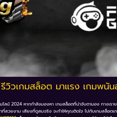
รีวิวเกมสล็อต มาแรง เกมพนั
ไลน์ 2024 หากกำลังมองหา เกมสล็อตที่น่าจับตามอง ทางเราขอ
กที่สวยงาม เสียงที่ดูสมจริง จะทำให้คุณติดใจ ไปกับเกมสล็อตเ