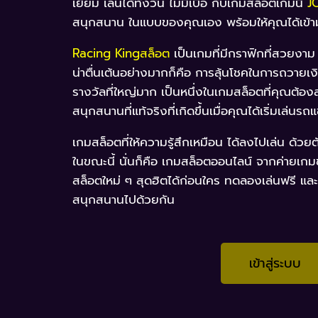
เยี่ยม เล่นได้ทั้งวัน ไม่มีเบื่อ กับเกมสล็อตเกมนี้
J
สนุกสนาน ในแบบของคุณเอง พร้อมให้คุณได้เข้ามาส
Racing Kingสล็อต
เป็นเกมที่มีกราฟิกที่สวยงาม 
น่าตื่นเต้นอย่างมากก็คือ การลุ้นโชคในการถวายเงิน
รางวัลที่ใหญ่มาก
เป็นหนึ่งในเกมสล็อตที่คุณต้อ
สนุกสนานที่แท้จริงที่เกิดขึ้นเมื่อคุณได้เริ่มเล่นร
เกมสล็อตที่ให้ความรู้สึกเหมือน ได้ลงไปเล่น ด
ในขณะนี้ นั่นก็คือ เกมสล็อตออนไลน์ จากค่ายเกม
สล็อตใหม่ ๆ สุดฮิตได้ก่อนใคร ทดลองเล่นฟรี แล
สนุกสนานไปด้วยกัน
เข้าสู่ระบบ