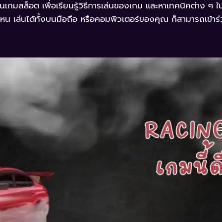
เกมสล็อต เพื่อเรียนรู้วิธีการเล่นของเกม และหาเทคนิคต่าง ๆ 
อยู่ที่ไหน เล่นได้ทั้งบนมือถือ หรือคอมพิวเตอร์ของคุณ ก็สามารถเ