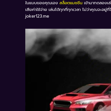
ในแบบของคุณเอง
สล็อตแมชชีน
เข้ามาทดลองเล่น
เสียค่าใช้จ่าย เล่นได้ทุกที่ทุกเวลา ไม่ว่าคุณจะ
joker123.me