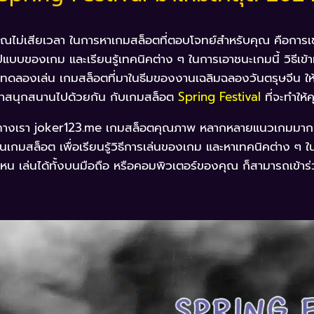
ให้คุณไม่เสียเวลา ในการหาเกมสล็อตที่ตอบโจทย์สำหรับคุณ คือก
ูปแบบของเกม และเรียนรู้เทคนิคต่าง ๆ ในการเอาชนะเกมนี้ วิธีเข้า
ทดลองเล่น เกมสล็อตที่มาในธีมของงานเฉลิมฉลองวันตรุษจีน ให
ข้ามาสนุกสนานไปด้วยกัน กับเกมสล็อต
Spring Festival
ที่จะทำให้
ทางเรา joker123.me เกมสล็อตคุณภาพ หลากหลายแนวเกมมากมาย 
เกมสล็อต เพื่อเรียนรู้วิธีการเล่นของเกม และหาเทคนิคต่าง ๆ 
อยู่ที่ไหน เล่นได้ทั้งบนมือถือ หรือคอมพิวเตอร์ของคุณ ก็สามารถเ