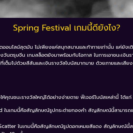
Spring Festival เกมนี้ดียังไง?
นไลน์สุดมัน ไม่เพียงแค่สนุกสนานและท้าทายเท่านั้น แค่ยังเติม
งวันตรุษจีน เกมสล็อตยังมาพร้อมกับโอกาส ในการเอาชนะเงิน
่เต็มไปด้วยสีสันและเงินรางวัลโบนัสมากมาย ด้วยภายและเสียงเ
ให้คุณชนะรางวัลใหญ่ได้อย่างง่ายดาย ฟีเจอร์โบนัสเหล่านี้ ได้แก่
 ในเกมนี้คือสัญลักษณ์รูปกระต่ายทองคำ สัญลักษณ์นี้สามารถแท
Scatter ในเกมนี้คือสัญลักษณ์รูปดอกเหมยสีแดง สัญลักษณ์นี้สา