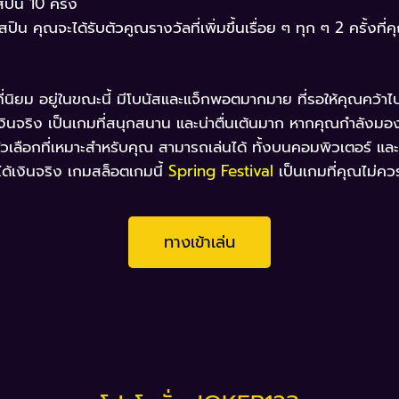
ปิน 10 ครั้ง
ิน คุณจะได้รับตัวคูณรางวัลที่เพิ่มขึ้นเรื่อย ๆ ทุก ๆ 2 ครั้งที่
นที่นิยม อยู่ในขณะนี้ มีโบนัสและแจ็กพอตมากมาย ที่รอให้คุณคว
งินจริง เป็นเกมที่สนุกสนาน และน่าตื่นเต้นมาก หากคุณกำลังมอ
ัวเลือกที่เหมาะสำหรับคุณ สามารถเล่นได้ ทั้งบนคอมพิวเตอร์ แล
ด้เงินจริง เกมสล็อตเกมนี้
Spring Festival
เป็นเกมที่คุณไม่ค
ทางเข้าเล่น