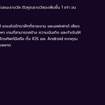
คุณชนะรางวัล ตัวคูณรางวัลจะเพิ่มขึ้น 1 เท่า จน
้าไป แถมยังมีกราฟิกที่สวยงาม และเอฟเฟกต์ เสียง
งหา เกมที่สามารถสร้าง ความบันเทิง และทำเงินให้
ะโทรศัพท์มือถือ ทั้ง IOS และ Android หากคุณ
วรพลาด