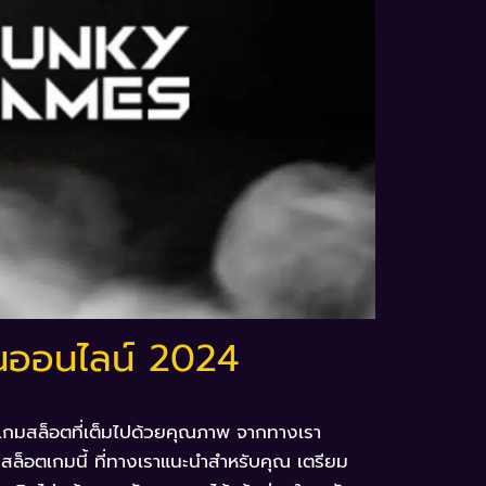
ันออนไลน์ 2024
เกมสล็อตที่เต็มไปด้วยคุณภาพ จากทางเรา
สล็อตเกมนี้ ที่ทางเราแนะนำสำหรับคุณ เตรียม