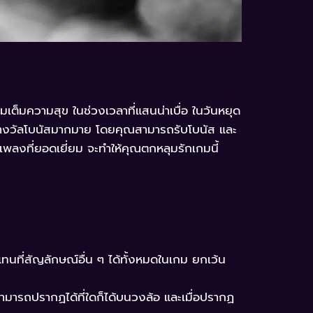
เต็มความสุข ในช่วงเวลาที่แสนน่าเบื่อ ในวันหยุด
รางวัลโบนัสมากมาย โดยคุณสามารถรับโบนัส และ
พลงที่ยอดเยี่ยม จะทำให้คุณตกหลุมรักเกมนี้
นที่สัญลักษณ์อื่น ๆ ได้ทั้งหมดในเกม ยกเว้น
มารถปรากฏได้ที่ใดก็ได้บนวงล้อ และเมื่อปรากฏ