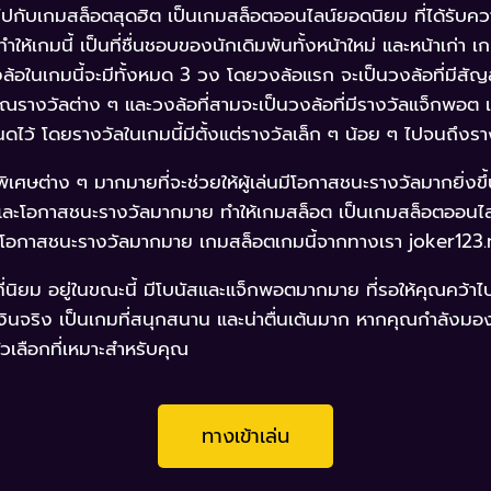
กับเกมสล็อตสุดฮิต เป็นเกมสล็อตออนไลน์ยอดนิยม ที่ได้รับคว
เกมนี้ เป็นที่ชื่นชอบของนักเดิมพันทั้งหน้าใหม่ และหน้าเก่า เก
วงล้อในเกมนี้จะมีทั้งหมด 3 วง โดยวงล้อแรก จะเป็นวงล้อที่มีสั
คูณรางวัลต่าง ๆ และวงล้อที่สามจะเป็นวงล้อที่มีรางวัลแจ็กพอต 
ำหนดไว้ โดยรางวัลในเกมนี้มีตั้งแต่รางวัลเล็ก ๆ น้อย ๆ ไปจนถึ
พิเศษต่าง ๆ มากมายที่จะช่วยให้ผู้เล่นมีโอกาสชนะรางวัลมากยิ่งขึ
ะโอกาสชนะรางวัลมากมาย ทำให้เกมสล็อต เป็นเกมสล็อตออนไลน์ ท
โอกาสชนะรางวัลมากมาย เกมสล็อตเกมนี้จากทางเรา joker123.
นที่นิยม อยู่ในขณะนี้ มีโบนัสและแจ็กพอตมากมาย ที่รอให้คุณคว
งินจริง เป็นเกมที่สนุกสนาน และน่าตื่นเต้นมาก หากคุณกำลังมอ
วเลือกที่เหมาะสำหรับคุณ
ทางเข้าเล่น