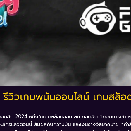
รีวิวเกมพนันออนไลน์ เกมสล็
ดฮิต 2024 หนึ่งในเกมสล็อตออนไลน์ ยอดฮิต ที่ยอดการเข้าเล่น 
นใครแล้วตอนนี้ สัมผัสกับความมัน และเงินรางวัลมากมาย ที่กำ