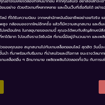
ณอาจไม่เคยได้ลองที่ไหนมาก่อน หากคุณสนใจ อย่าลังเลที่จะเข้
่นิยมอย่าง ด้วยตัวเกมที่หลากหลาย และเป็นเว็บที่เชื่อถือได้ อย
ลน์ ที่ได้รับความนิยม จากเหล่านักพนันมืออาชีพอย่างแท้จริง แ
สูง กล้องมองจากใหม่อีกครั้ง แล้วก็มีความสนุกสนาน และตื่นเต
่ไม่เหมือนใคร ในกลอุบายของเกมนี้ คุณจะได้พบกับสัญลักษณ์สี
่หาได้ยาก ไปจนถึงรางวัลโบนัส ที่เกมนี้มีอยู่จำนวนมาก และเพ
้วยตัวของคุณเอง สนุกสนานไปกับเกมสล็อตออนไลน์ สุดฮิต วันนี้
ชั้นนำ ที่มาพร้อมกับธีมเกม ที่น่าสนใจและมีโอกาส ชนะรางวัลม
ะเกมสล็อตอื่น ๆ อีกมากมาย เพลิดเพลินไปตลอดทั้งวัน กับการเ