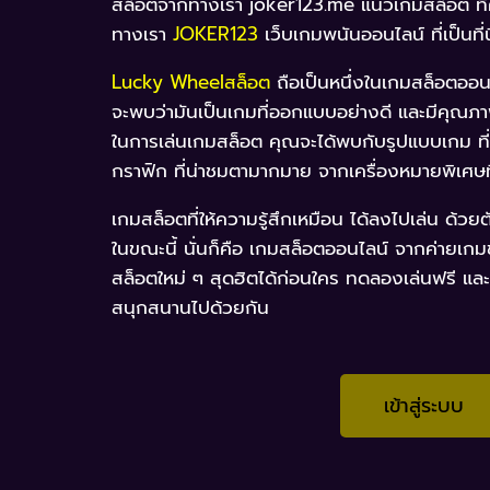
สล็อตจากทางเรา joker123.me แนวเกมสล็อต ที่คุ
ทางเรา
JOKER123
เว็บเกมพนันออนไลน์ ที่เป็นที
Lucky Wheelสล็อต
ถือเป็นหนึ่งในเกมสล็อตออนไ
จะพบว่ามันเป็นเกมที่ออกแบบอย่างดี และมีคุณภาพ
ในการเล่นเกมสล็อต คุณจะได้พบกับรูปแบบเกม ที
กราฟิก ที่น่าชมตามากมาย จากเครื่องหมายพิเศษที
เกมสล็อตที่ให้ความรู้สึกเหมือน ได้ลงไปเล่น ด
ในขณะนี้ นั่นก็คือ เกมสล็อตออนไลน์ จากค่ายเกม
สล็อตใหม่ ๆ สุดฮิตได้ก่อนใคร ทดลองเล่นฟรี แล
สนุกสนานไปด้วยกัน
เข้าสู่ระบบ