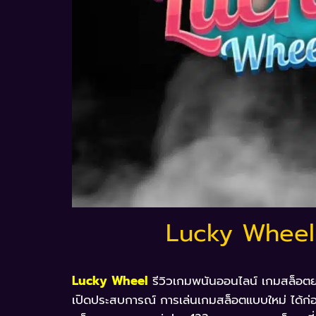
Lucky Wheel 
Lucky Wheel
รีวิวเกมพนันออนไลน์ เกมสล็อตยอ
เปิดประสบการณ์ การเล่นเกมสล็อตแบบใหม่ ได้ก่อ