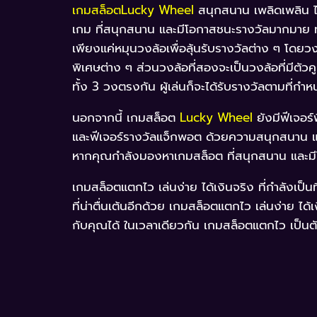
เกมสล็อตLucky Wheel
สนุกสนาน เพลิดเพลิน ไป
เกม ที่สนุกสนาน และมีโอกาสชนะรางวัลมากมาย ทำให้
เพียงแค่หมุนวงล้อเพื่อลุ้นรับรางวัลต่าง ๆ โดย
พิเศษต่าง ๆ ส่วนวงล้อที่สองจะเป็นวงล้อที่มีตัว
ทั้ง 3 วงตรงกัน ผู้เล่นก็จะได้รับรางวัลตามที่ก
นอกจากนี้ เกมสล็อต
Lucky Wheel
ยังมีฟีเจอร์
และฟีเจอร์รางวัลแจ็กพอต ด้วยความสนุกสนาน แล
หากคุณกำลังมองหาเกมสล็อต ที่สนุกสนาน และมี
เกมสล็อตแตกไว เล่นง่าย ได้เงินจริง ที่กำลังเป็
ที่น่าตื่นเต้นอีกด้วย
เกมสล็อตแตกไว เล่นง่าย ได้เ
กับคุณได้ ในเวลาเดียวกัน เกมสล็อตแตกไว เป็นตั