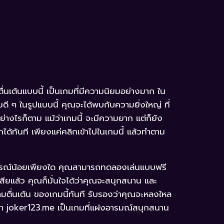
เต้นแบบนี้ เป็นเกมที่มีความนิยมอย่างมาก ใน
 ๆ ในรูปแบบนี้ คุณจะได้พบกับความยิ่งใหญ่ ที่
 อย่างไรก็ตาม แม้ว่าเกมนี้ จะมีความยาก แต่ก็ยัง
ได้ทันที เพียงแค่คลิกเข้าไปในเกมนี้ แล้วทำตาม
สบการณ์น้อยเพียงใด คุณสามารถทดลองเล่นแบบฟรี
นี้เสียแล้ว คุณก็มั่นใจได้ว่าคุณจะสนุกสนาน และ
ตื่นเต้น ของเกมนี้ทันที รับรองว่าคุณจะหลงใหล
งเรา joker123.me เป็นเกมที่แฝงอารมณ์สนุกสนาน