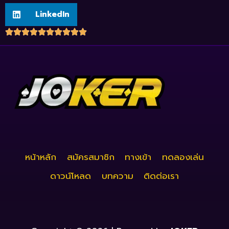
LinkedIn
หน้าหลัก
สมัครสมาชิก
ทางเข้า
ทดลองเล่น
ดาวน์โหลด
บทความ
ติดต่อเรา