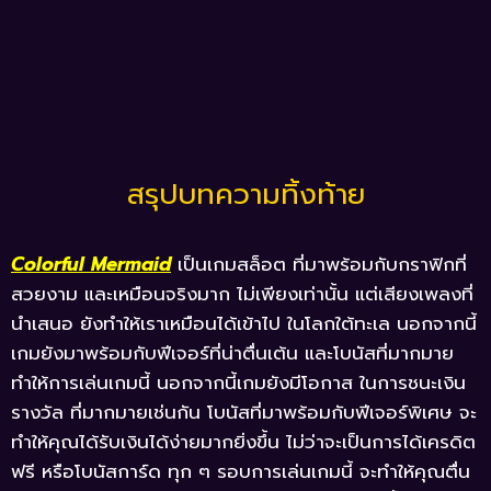
สรุปบทความทิ้งท้าย
Colorful Mermaid
เป็นเกมสล็อต ที่มาพร้อมกับกราฟิกที่
สวยงาม และเหมือนจริงมาก ไม่เพียงเท่านั้น แต่เสียงเพลงที่
นำเสนอ ยังทำให้เราเหมือนได้เข้าไป ในโลกใต้ทะเล นอกจากนี้
เกมยังมาพร้อมกับฟีเจอร์ที่น่าตื่นเต้น และโบนัสที่มากมาย
ทำให้การเล่นเกมนี้
นอกจากนี้เกมยังมีโอกาส ในการชนะเงิน
รางวัล ที่มากมายเช่นกัน โบนัสที่มาพร้อมกับฟีเจอร์พิเศษ จะ
ทำให้คุณได้รับเงินได้ง่ายมากยิ่งขึ้น ไม่ว่าจะเป็นการได้เครดิต
ฟรี หรือโบนัสการ์ด ทุก ๆ รอบการเล่นเกมนี้ จะทำให้คุณตื่น