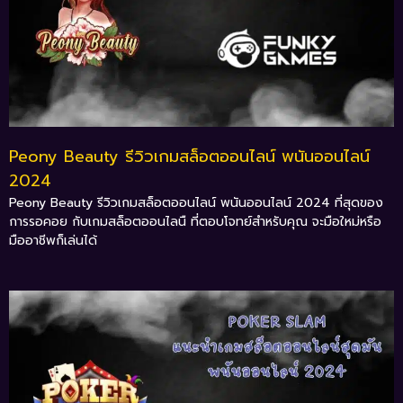
Peony Beauty รีวิวเกมสล็อตออนไลน์ พนันออนไลน์
2024
Peony Beauty รีวิวเกมสล็อตออนไลน์ พนันออนไลน์ 2024 ที่สุดของ
การรอคอย กับเกมสล็อตออนไลนื ที่ตอบโจทย์สำหรับคุณ จะมือใหม่หรือ
มืออาชีพก็เล่นได้