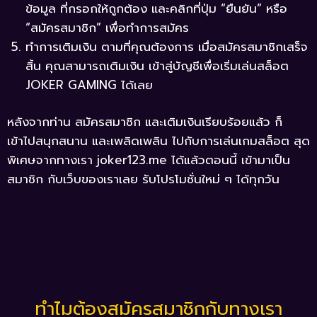
ข้อมูล ที่กรอกให้ถูกต้อง และคลิกที่ปุ่ม “ยืนยัน” หรือ
“สมัครสมาชิก” เพื่อทำการสมัคร
ทำการเติมเงิน ตามที่คุณต้องการ เมื่อสมัครสมาชิกเสร็จ
สิ้น คุณสามารถเติมเงิน เข้าสู่บัญชีเพื่อเริ่มเล่นสล็อต
JOKER GAMING ได้เลย
หลังจากท่าน สมัครสมาชิก และเติมเงินเรียบร้อยแล้ว ก็
เข้าไปสนุกสนาน และเพลิดเพลิน ไปกับการเล่นเกมสล็อต สุด
พิเศษจากทางเรา joker123.me ได้แล้วตอนนี้ เข้ามาเป็น
สมาชิก กับเว็บของเราเลย รับโปรโมชั่นใหม่ ๆ ได้ทุกวัน
ทำไมต้องสมัครสมาชิกกับทางเรา