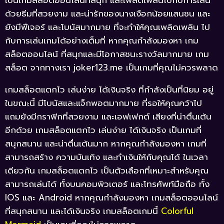
เป็นเกมสล็อตออนไลน์ที่สนุก และเพลิดเพลินไปกับการเล่น
ด้วยธีมที่สวยงาม และน่ารักของนางเงือกน้อยแสนซน และ
ยังมีฟีเจอร์ และโบนัสมากมาย ที่จะทำให้คุณเพลิดเพลิน ไป
กับการเล่นเกมได้อย่างเต็มที่ หากคุณกำลังมองหา เกม
สล็อตออนไลน์ ที่สนุกและมีโอกาสชนะรางวัลมากมาย เกม
สล็อต จากทางเรา joker123.me เป็นเกมที่คุณไม่ควรพลาด
เกมสล็อตแตกไว เล่นง่าย ได้เงินจริง ที่กำลังเป็นที่นิยม อยู่
ในขณะนี้ มีโบนัสและแจ็กพอตมากมาย ที่รอให้คุณคว้าไป
แถมยังมีกราฟิกที่สวยงาม และเอฟเฟกต์ เสียงที่น่าตื่นเต้น
อีกด้วย
เกมสล็อตแตกไว เล่นง่าย ได้เงินจริง เป็นเกมที่
สนุกสนาน และน่าตื่นเต้นมาก หากคุณกำลังมองหา เกมที่
สามารถสร้าง ความบันเทิง และทำเงินให้กับคุณได้ ในเวลา
เดียวกัน เกมสล็อตแตกไว เป็นตัวเลือกที่เหมาะสำหรับคุณ
สามารถเล่นได้ ทั้งบนคอมพิวเตอร์ และโทรศัพท์มือถือ ทั้ง
IOS และ Android หากคุณกำลังมองหา เกมสล็อตออนไลน์
ที่สนุกสนาน และได้เงินจริง เกมสล็อตเกมนี้
Colorful