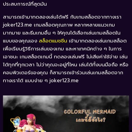
ประสบการณ์ที่สุดมัน
สามารถเข้ามาทดลองเล่นได้ฟรี กับเกมสล็อตจากทางเรา
joker123.me เกมสล็อตคุณภาพ หลากหลายแนวเกม
มากมาย และธีมเกมอื่น ๆ ให้คุณได้เลือกเล่นเกมสล็อตใน
แบบของคุณเอง
สล็อตแมชชีน
เข้ามาทดลองเล่นเกมสล็อต
เพื่อเรียนรู้วิธีการเล่นของเกม และหาเทคนิคต่าง ๆ ในการ
เอาชนะ เกมสล็อตเกมนี้ ทดลองเล่นฟรี ไม่เสียค่าใช้จ่าย เล่น
ได้ทุกที่ทุกเวลา ไม่ว่าคุณจะอยู่ที่ไหน เล่นได้ทั้งบนมือถือ หรือ
คอมพิวเตอร์ของคุณ ก็สามารถเข้าร่วมเล่นเกมสล็อตจาก
ทางเราได้ แบบง่าย ๆ joker123.me