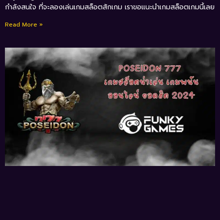
กำลังสนใจ ที่จะลองเล่นเกมสล็อตสักเกม เราขอแนะนำเกมสล็อตเกมนี้เลย
Read More »