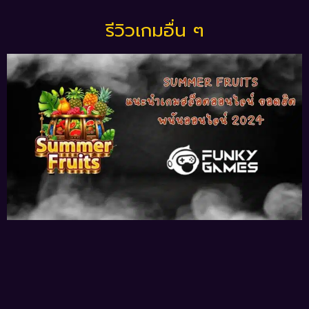
รีวิวเกมอื่น ๆ