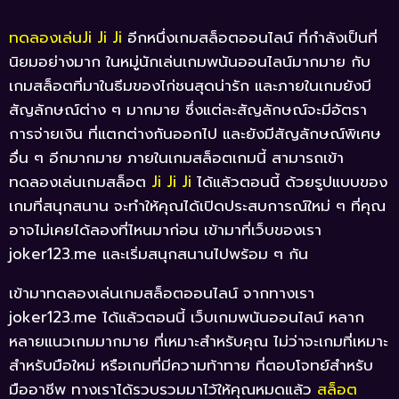
ทดลองเล่นJi Ji Ji
อีกหนึ่งเกมสล็อตออนไลน์ ที่กำลังเป็นที่
นิยมอย่างมาก ในหมู่นักเล่นเกมพนันออนไลน์มากมาย กับ
เกมสล็อตที่มาในธีมของไก่ชนสุดน่ารัก และภายในเกมยังมี
สัญลักษณ์ต่าง ๆ มากมาย ซึ่งแต่ละสัญลักษณ์จะมีอัตรา
การจ่ายเงิน ที่แตกต่างกันออกไป และยังมีสัญลักษณ์พิเศษ
อื่น ๆ อีกมากมาย ภายในเกมสล็อตเกมนี้ สามารถเข้า
ทดลองเล่นเกมสล็อต
Ji Ji Ji
ได้แล้วตอนนี้ ด้วยรูปแบบของ
เกมที่สนุกสนาน จะทำให้คุณได้เปิดประสบการณ์ใหม่ ๆ ที่คุณ
อาจไม่เคยได้ลองที่ไหนมาก่อน เข้ามาที่เว็บของเรา
joker123.me และเริ่มสนุกสนานไปพร้อม ๆ กัน
เข้ามาทดลองเล่นเกมสล็อตออนไลน์ จากทางเรา
joker123.me ได้แล้วตอนนี้ เว็บเกมพนันออนไลน์ หลาก
หลายแนวเกมมากมาย ที่เหมาะสำหรับคุณ ไม่ว่าจะเกมที่เหมาะ
สำหรับมือใหม่ หรือเกมที่มีความท้าทาย ที่ตอบโจทย์สำหรับ
มืออาชีพ ทางเราได้รวบรวมมาไว้ให้คุณหมดแล้ว
สล็อต