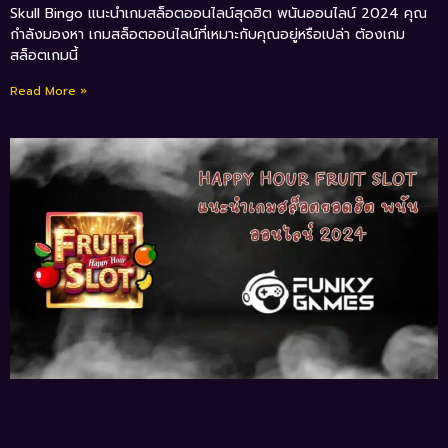
Skull Bingo แนะนำเกมสล็อตออนไลน์สุดฮิต พนันออนไลน์ 2024 คุณ
กำลังมองหา เกมสล็อตออนไลน์ที่เหมาะกับคุณอยู่หรือเปล่า ต้องเกม
สล็อตเกมนี้
Read More »