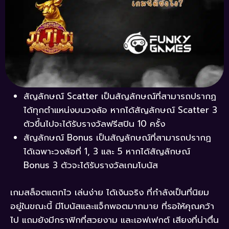
ที่มาในธีมของไก่ชน และสัญลักษณ์พิเศษต่าง ๆ ภายใน
เกม ทำให้เกมสล็อตเกมนี้ เป็นที่นิยมอย่างมาก
เกมสล็อต
ยังมีสัญลักษณ์พิเศษอื่น ๆ อีก ได้แก่
สัญลักษณ์ Wild เป็นสัญลักษณ์ที่สามารถแทนที่
สัญลักษณ์อื่น ๆ ได้ทั้งหมด ยกเว้นสัญลักษณ์
Scatter
สัญลักษณ์ Scatter เป็นสัญลักษณ์ที่สามารถปรากฏ
ได้ทุกตำแหน่งบนวงล้อ หากได้สัญลักษณ์ Scatter 3
ตัวขึ้นไปจะได้รับรางวัลฟรีสปิน 10 ครั้ง
สัญลักษณ์ Bonus เป็นสัญลักษณ์ที่สามารถปรากฏ
ได้เฉพาะวงล้อที่ 1, 3 และ 5 หากได้สัญลักษณ์
Bonus 3 ตัวจะได้รับรางวัลเกมโบนัส
เกมสล็อตแตกไว เล่นง่าย ได้เงินจริง ที่กำลังเป็นที่นิยม
อยู่ในขณะนี้ มีโบนัสและแจ็กพอตมากมาย ที่รอให้คุณคว้า
ไป แถมยังมีกราฟิกที่สวยงาม และเอฟเฟกต์ เสียงที่น่าตื่น