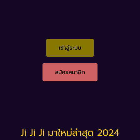
เข้าสู่ระบบ
สมัครสมาชิก
Ji Ji Ji มาใหม่ล่าสุด 2024