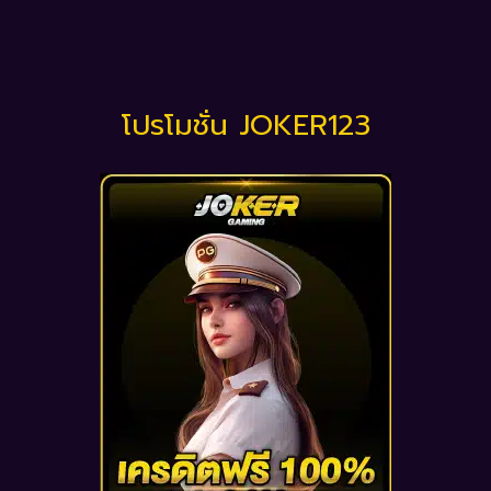
โปรโมชั่น JOKER123