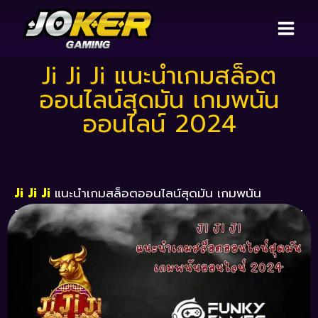
Ji Ji Ji แนะนำเกมสล็อต
ออนไลน์สุดมัน เกมพนัน
ออนไลน์ 2024
Ji Ji Ji
แนะนำเกมสล็อตออนไลน์สุดมัน เกมพนัน
ออนไลน์ 2024 เกมสล็อตออนไลน์ที่คุณไม่ควรพลาด กับ
เกมสล็อตที่เต็มไปด้วยความสนุกสนานและเพลิดเพลิน
หากกำลังมองหา เกมสล็อตที่มีคุณภาพ และมีเงินรางวัล
มากมาย ทางเรา joker123.me ขอนำเสนอเกมสล็อตเกม
นี้ ด้วยกราฟิกของเกม เอฟเฟกต์เสียงที่ดูสมจริง จะทำให้
คุณรู้สึกเหมือนได้ลงไปเล่นด้วยตัวของคุณเอง รูปแบบ