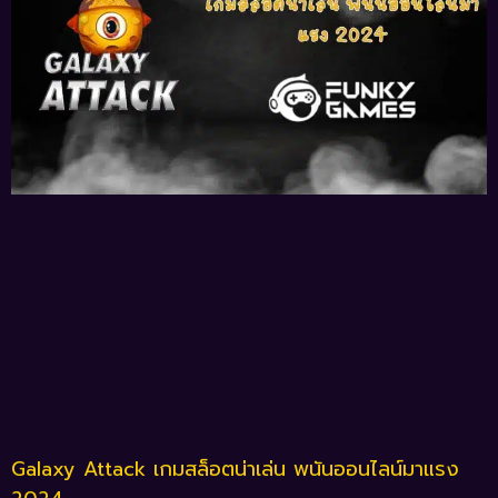
Galaxy Attack เกมสล็อตน่าเล่น พนันออนไลน์มาแรง