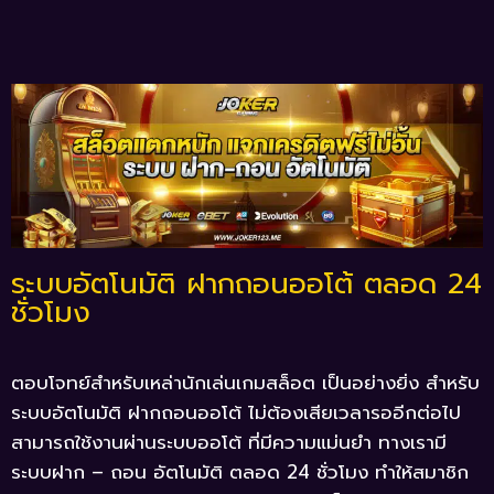
ระบบอัตโนมัติ ฝากถอนออโต้ ตลอด 24
ชั่วโมง
ตอบโจทย์สำหรับเหล่านักเล่นเกมสล็อต เป็นอย่างยิ่ง สำหรับ
ระบบอัตโนมัติ ฝากถอนออโต้ ไม่ต้องเสียเวลารออีกต่อไป
สามารถใช้งานผ่านระบบออโต้ ที่มีความแม่นยำ ทางเรามี
ระบบฝาก – ถอน อัตโนมัติ ตลอด 24 ชั่วโมง ทำให้สมาชิก