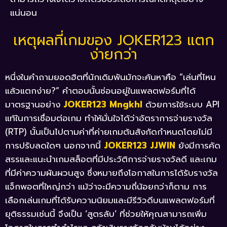
แน่นอน
เหตุผลที่เกมของ JOKER123 แตก
ง่ายกว่า
หนึ่งในคำถามยอดฮิตที่นักเดิมพันมักจะค้นหาคือ “เล่นที่ไหน
แล้วแตกง่าย?” คำตอบนั้นซ่อนอยู่ในแพลตฟอร์มที่ได้
มาตรฐานอย่าง
JOKER123 Mngkhl
ด้วยการใช้ระบบ API
แท้ในการเชื่อมต่อเกม ทำให้มั่นใจได้ว่าอัตราการจ่ายรางวัล
(RTP) นั้นเป็นไปตามค่าที่ค่ายเกมต้นสังกัดกำหนดโดยไม่มี
การปรับลดใดๆ นอกจากนี้
JOKER123 JJWIN
ยังมีการคัด
สรรและแนะนำเกมสล็อตที่มีประวัติการจ่ายรางวัลดี และเกม
ที่มีค่าความผันผวนสูง ซึ่งหมายถึงโอกาสในการได้รับรางวัล
แจ็กพอตที่ใหญ่กว่า แม้ว่าจะมีความถี่น้อยกว่าก็ตาม การ
เลือกเล่นเกมที่ได้รับความนิยมและมีรีวิวดีบนแพลตฟอร์มที่
ยุติธรรมเช่นนี้ จึงเป็น ‘สูตรลับ’ ที่ช่วยให้คุณสามารถเพิ่ม