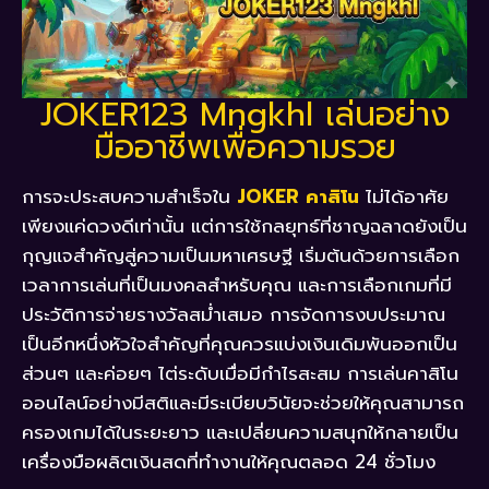
JOKER123 Mngkhl เล่นอย่าง
มืออาชีพเพื่อความรวย
การจะประสบความสำเร็จใน
JOKER คาสิโน
ไม่ได้อาศัย
เพียงแค่ดวงดีเท่านั้น แต่การใช้กลยุทธ์ที่ชาญฉลาดยังเป็น
กุญแจสำคัญสู่ความเป็นมหาเศรษฐี เริ่มต้นด้วยการเลือก
เวลาการเล่นที่เป็นมงคลสำหรับคุณ และการเลือกเกมที่มี
ประวัติการจ่ายรางวัลสม่ำเสมอ การจัดการงบประมาณ
เป็นอีกหนึ่งหัวใจสำคัญที่คุณควรแบ่งเงินเดิมพันออกเป็น
ส่วนๆ และค่อยๆ ไต่ระดับเมื่อมีกำไรสะสม การเล่นคาสิโน
ออนไลน์อย่างมีสติและมีระเบียบวินัยจะช่วยให้คุณสามารถ
ครองเกมได้ในระยะยาว และเปลี่ยนความสนุกให้กลายเป็น
เครื่องมือผลิตเงินสดที่ทำงานให้คุณตลอด 24 ชั่วโมง