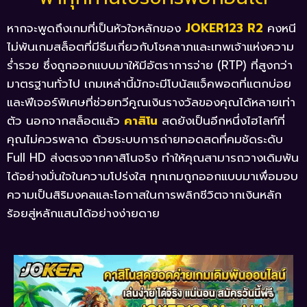
หากจะพูดถึงเกมที่เป็นหัวใจหลักของ
JOKER123 R2
คงหนี
ไม่พ้นเกมสล็อตที่มีธีมเกี่ยวกับโชคลาภและเทพเจ้าแห่งความ
ร่ำรวย ซึ่งถูกออกแบบมาให้มีอัตราการจ่าย (RTP) ที่สูงกว่า
มาตรฐานทั่วไป เกมเหล่านี้มักจะมีโบนัสแจ็คพอตที่แตกบ่อย
และฟีเจอร์พิเศษที่ช่วยทวีคูณเงินรางวัลของคุณได้หลายเท่า
ตัว นอกจากสล็อตแล้ว
คาสิโน
สดยังเป็นอีกหนึ่งไฮไลท์ที่
คุณไม่ควรพลาด ด้วยระบบการถ่ายทอดสดที่คมชัดระดับ
Full HD ส่งตรงจากคาสิโนจริง ทำให้คุณสามารถวางเดิมพัน
ได้อย่างมั่นใจในความโปร่งใส ทุกเกมถูกออกแบบมาเพื่อมอบ
ความเป็นสิริมงคลและโอกาสในการพลิกชีวิตจากเงินหลัก
ร้อยสู่หลักแสนได้อย่างง่ายดาย