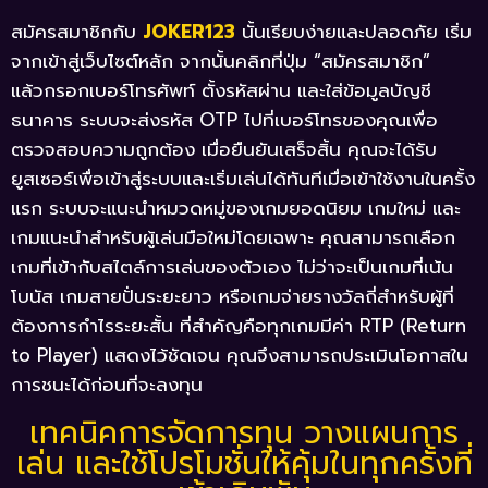
สมัครสมาชิกกับ
JOKER123
นั้นเรียบง่ายและปลอดภัย เริ่ม
จากเข้าสู่เว็บไซต์หลัก จากนั้นคลิกที่ปุ่ม “สมัครสมาชิก”
แล้วกรอกเบอร์โทรศัพท์ ตั้งรหัสผ่าน และใส่ข้อมูลบัญชี
ธนาคาร ระบบจะส่งรหัส OTP ไปที่เบอร์โทรของคุณเพื่อ
ตรวจสอบความถูกต้อง เมื่อยืนยันเสร็จสิ้น คุณจะได้รับ
ยูสเซอร์เพื่อเข้าสู่ระบบและเริ่มเล่นได้ทันทีเมื่อเข้าใช้งานในครั้ง
แรก ระบบจะแนะนำหมวดหมู่ของเกมยอดนิยม เกมใหม่ และ
เกมแนะนำสำหรับผู้เล่นมือใหม่โดยเฉพาะ คุณสามารถเลือก
เกมที่เข้ากับสไตล์การเล่นของตัวเอง ไม่ว่าจะเป็นเกมที่เน้น
โบนัส เกมสายปั่นระยะยาว หรือเกมจ่ายรางวัลถี่สำหรับผู้ที่
ต้องการกำไรระยะสั้น ที่สำคัญคือทุกเกมมีค่า RTP (Return
to Player) แสดงไว้ชัดเจน คุณจึงสามารถประเมินโอกาสใน
การชนะได้ก่อนที่จะลงทุน
เทคนิคการจัดการทุน วางแผนการ
เล่น และใช้โปรโมชั่นให้คุ้มในทุกครั้งที่