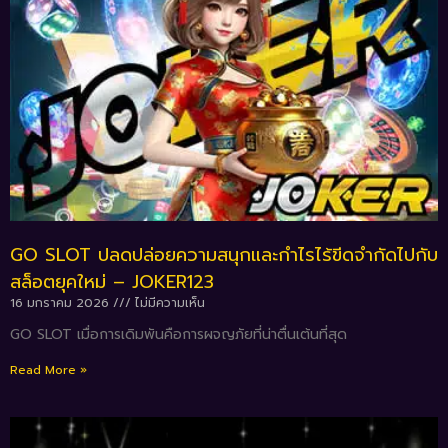
GO SLOT ปลดปล่อยความสนุกและกำไรไร้ขีดจำกัดไปกับ
สล็อตยุคใหม่ – JOKER123
16 มกราคม 2026
ไม่มีความเห็น
GO SLOT เมื่อการเดิมพันคือการผจญภัยที่น่าตื่นเต้นที่สุด
Read More »