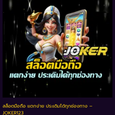
สล็อตมือถือ แตกง่าย ประเดิมได้ทุกช่องทาง –
JOKER123