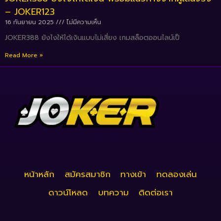
– JOKER123
16 กันยายน 2025
ไม่มีความเห็น
JOKER388 ยังไงให้ได้เงินแบบไม่เสี่ยง เกมสล็อตออนไลน์เป็
Read More »
หน้าหลัก
สมัครสมาชิก
ทางเข้า
ทดลองเล่น
ดาวน์โหลด
บทความ
ติดต่อเรา