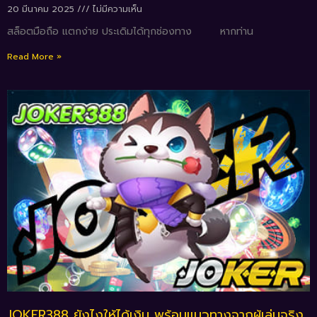
20 มีนาคม 2025
ไม่มีความเห็น
สล็อตมือถือ แตกง่าย ประเดิมได้ทุกช่องทาง หากท่าน
Read More »
JOKER388 ยังไงให้ได้เงิน พร้อมแนวทางจากผู้เล่นจริง