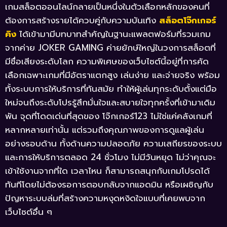
เกมสล็อตออนไลน์กลายเป็นหนึ่งในตัวเลือกหลักของคนที่
ต้องการสร้างรายได้ควบคู่กับความบันเทิง
สล็อตโจ๊กเกอร์
คิง
ได้เข้ามามีบทบาทสำคัญในฐานะแพลตฟอร์มที่รวมเกม
จากค่าย JOKER GAMING ค่ายยักษ์ใหญ่ในวงการสล็อตที่
มีชื่อเสียงระดับโลก ความพิเศษของเว็บไซต์นี้อยู่ที่การคัด
เลือกเฉพาะเกมที่มีอัตราแตกสูง เล่นง่าย และจ่ายจริง พร้อม
ทั้งระบบการให้บริการที่ทันสมัย ทำให้ผู้เล่นทุกระดับตั้งแต่มือ
ใหม่จนถึงระดับโปรรู้สึกมั่นใจและสบายใจทุกครั้งที่เข้ามาเดิม
พัน จุดที่โดดเด่นที่สุดของ โจ๊กเกอร์123 ไม่ใช่แค่คลังเกมที่
หลากหลายเท่านั้น แต่รวมถึงคุณภาพของการดูแลผู้เล่น
อย่างรอบด้าน ทั้งด้านความปลอดภัย ความเสถียรของระบบ
และการให้บริการตลอด 24 ชั่วโมง ไม่มีวันหยุด ไม่ว่าคุณจะ
เข้าใช้งานจากที่ใด เวลาไหน ก็สามารถสนุกกับเกมโปรดได้
ทันทีโดยไม่ต้องรอการตอบกลับจากแอดมิน หรือเผชิญกับ
ปัญหาระบบล่มที่สร้างความหงุดหงิดใจแบบที่เคยพบจาก
เว็บไซต์อื่น ๆ