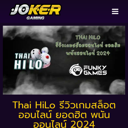
Thai HiLo รีวิวเกมสล็อต
ออนไลน์ ยอดฮิต พนัน
ออนไลน์ 2024