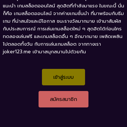
แนะนำ เกมสล็อตออนไลน์ สุดฮิตที่กำลังมาแรง ในขณะนี้ นั่น
ก็คือ เกมสล็อตออนไลน์ จากค่ายเกมชั้นนำ ที่มาพร้อมกับธีม
เกม ที่น่าสนใจและมีโอกาส ชนะรางวัลมากมาย เข้ามาสัมผัส
กับประสบการณ์ การเล่นเกมสล็อตใหม่ ๆ สุดฮิตได้ก่อนใคร
ทดลองเล่นฟรี และเกมสล็อตอื่น ๆ อีกมากมาย เพลิดเพลิน
ไปตลอดทั้งวัน กับการเล่นเกมสล็อต จากทางเรา
joker123.me เข้ามาสนุกสนานไปด้วยกัน
เข้าสู่ระบบ
สมัครสมาชิก