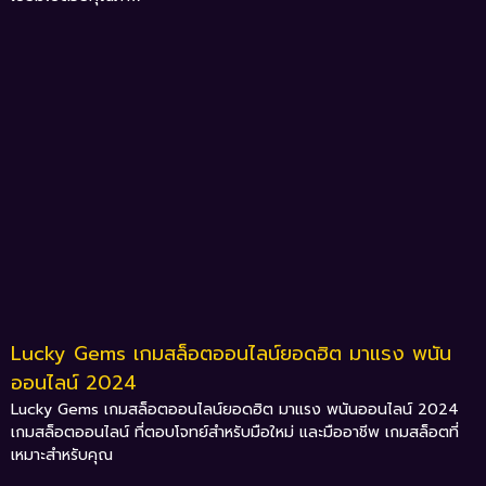
Lucky Gems เกมสล็อตออนไลน์ยอดฮิต มาแรง พนัน
ออนไลน์ 2024
Lucky Gems เกมสล็อตออนไลน์ยอดฮิต มาแรง พนันออนไลน์ 2024
เกมสล็อตออนไลน์ ที่ตอบโจทย์สำหรับมือใหม่ และมืออาชีพ เกมสล็อตที่
เหมาะสำหรับคุณ