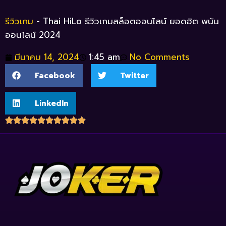
รีวิวเกม
-
Thai HiLo รีวิวเกมสล็อตออนไลน์ ยอดฮิต พนัน
ออนไลน์ 2024
มีนาคม 14, 2024
1:45 am
No Comments
Facebook
Twitter
LinkedIn