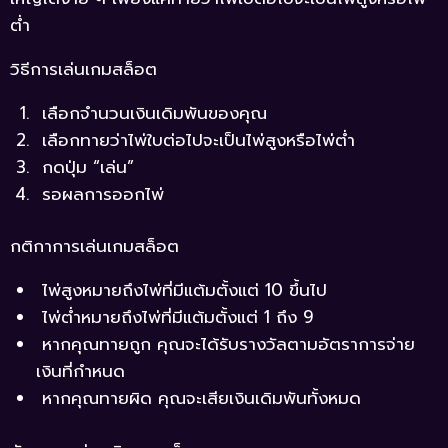
ต่ำ
วิธีการเล่นเกมสล็อต
เลือกจำนวนเงินเดิมพันของคุณ
เลือกทายว่าไพ่ใบต่อไปจะเป็นไพ่สูงหรือไพ่ต่ำ
กดปุ่ม “เล่น”
รอผลการออกไพ่
กติกาการเล่นเกมสล็อต
ไพ่สูงหมายถึงไพ่ที่มีแต้มตั้งแต่ 10 ขึ้นไป
ไพ่ต่ำหมายถึงไพ่ที่มีแต้มตั้งแต่ 1 ถึง 9
หากคุณทายถูก คุณจะได้รับรางวัลตามอัตราการจ่าย
เงินที่กำหนด
หากคุณทายผิด คุณจะเสียเงินเดิมพันทั้งหมด