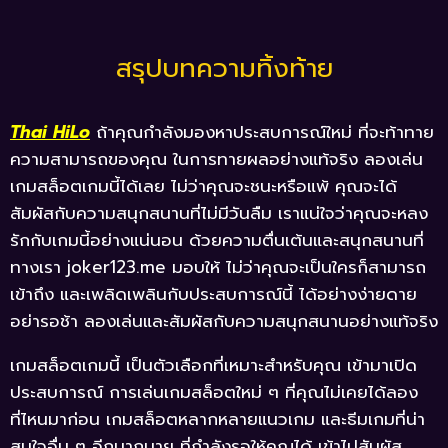
สรุปบทความทิ้งท้าย
Thai HiLo
ถ้าคุณกำลังมองหาประสบการณ์ใหม่ ที่จะท้าทาย
ความสามารถของคุณ ในการทายผลอย่างแท้จริง ลองเล่น
เกมสล็อตเกมนี้ได้เลย ไม่ว่าคุณจะชนะหรือแพ้ คุณจะได้
สัมผัสกับความสนุกสนานที่ไม่มีวันลืม เราแน่ใจว่าคุณจะหลง
รักกับเกมนี้อย่างแน่นอน
ด้วยความตื่นเต้นและสนุกสนานที่
ทางเรา joker123.me มอบให้ ไม่ว่าคุณจะเป็นใครก็สามารถ
เข้าถึง และเพลิดเพลินกับประสบการณ์นี้ ได้อย่างง่ายดาย
อย่ารอช้า ลองเล่นและสัมผัสกับความสนุกสนานอย่างแท้จริง
เกมสล็อตเกมนี้ เป็นตัวเลือกที่เหมาะสำหรับคุณ เข้ามาเปิด
ประสบการณ์ การเล่นเกมสล็อตใหม่ ๆ ที่คุณไม่เคยได้ลอง
ที่ไหนมาก่อน เกมสล็อตหลากหลายแนวเกม และธีมเกมที่น่า
สนใจอื่น ๆ อีกมากมาย ที่กำลังรอให้คุณได้ เข้าไปสัมผัส