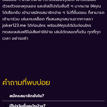
ด้วยตัวของคุณเอง และยังมีโปรโมชั่นดี ๆ มากมาย ให้คุณ
ได้เลือกรับ เข้ามาสมัครสมาชิกง่าย ๆ ไม่กี่ขั้นตอน ก็สามารถ
เข้ามาร่วม เล่นเกมสล็อต ที่แสนสนุกสนานจากทางเรา
joker123.me ได้ก่อนใคร พร้อมให้คุณได้มันก่อนใคร
ทดลองเล่นฟรีไม่เสียค่าใช้จ่าย เล่นได้ตลอดทั้งวัน ทุกที่ทุก
เวลา อย่ารอช้า
คำถามที่พบบ่อย
สมัครสมาชิกยังไง?
มีโปรโมชั่นอะไรบ้าง?