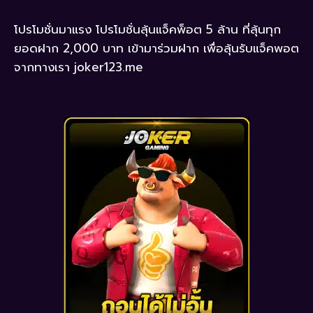
โปรโมชั่นมาแรง โปรโมชั่นลุ้นแจ็คพ็อต 5 ล้าน ที่ลุ้นทุก
ยอดฝาก 2,000 บาท เข้ามาร่วมฝาก เพื่อลุ้นรับแจ็คพอต
จากทางเรา joker123.me