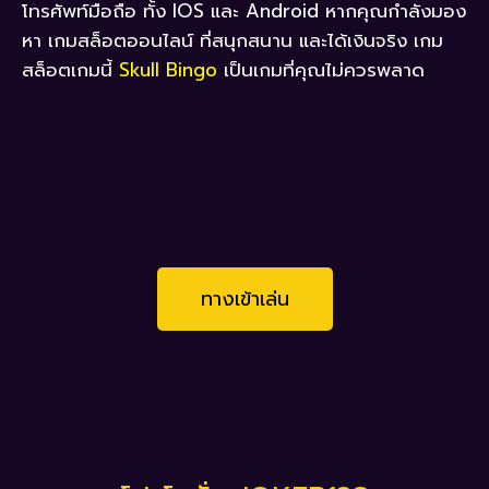
โทรศัพท์มือถือ ทั้ง IOS และ Android หากคุณกำลังมอง
หา เกมสล็อตออนไลน์ ที่สนุกสนาน และได้เงินจริง เกม
สล็อตเกมนี้
Skull Bingo
เป็นเกมที่คุณไม่ควรพลาด
ทางเข้าเล่น