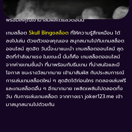
ทำให้คุณรู้สึกเพลิดเพลินตลอดเวลา
JOKER123
เว็บเกม
พนันออนไลน์ที่น่าเชื่อถือ หลากหลายแนวเกมมากมาย
พร้อมให้คุณเข้ามาสัมผัสได้แล้วตอนนี้
เกมสล็อต
Skull Bingoสล็อต
ที่ให้ความรู้สึกเหมือน ได้
ลงไปเล่น ด้วยตัวของคุณเอง สนุกสนานไปกับเกมสล็อต
ออนไลน์ สุดฮิต วันนี้จะมาแนะนำ เกมสล็อตออนไลน์ สุด
ฮิตที่กำลังมาแรง ในขณะนี้ นั่นก็คือ เกมสล็อตออนไลน์
จากค่ายเกมชั้นนำ ที่มาพร้อมกับธีมเกม ที่น่าสนใจและมี
โอกาส ชนะรางวัลมากมาย เข้ามาสัมผัส กับประสบการณ์
การเล่นเกมสล็อตใหม่ ๆ สุดฮิตได้ก่อนใคร ทดลองเล่นฟรี
และเกมสล็อตอื่น ๆ อีกมากมาย เพลิดเพลินไปตลอดทั้ง
วัน กับการเล่นเกมสล็อต จากทางเรา joker123.me เข้า
มาสนุกสนานไปด้วยกัน