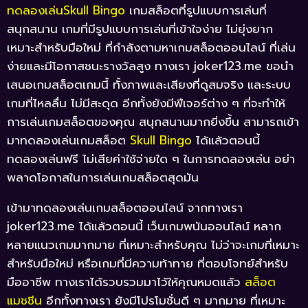
ทดลองเล่นSkull Bingo
เกมสล็อตที่รูปแบบการเล่นที่
สนุกสนาน เกมที่มีรูปแบบการเล่นที่เข้าใจง่าย ไม่ยุ่งยาก
เหมาะสำหรับมือใหม่ ที่กำลังตามหาเกมสล็อตออนไลน์ ที่เล่น
ง่ายและมีโอกาสชนะรางวัลสูง ทางเรา joker123.me ขอนำ
เสนอเกมสล็อตเกมนี้ ทั้งภาพและเสียงที่ดูสมจริง และระบบ
เกมที่ไหลลื่น ไม่มีสะดุด อีกทั้งยังมีฟีเจอร์ต่าง ๆ ที่จะทำให้
การเล่นเกมสล็อตของคุณ สนุกสนานมากยิ่งขึ้น สามารถเข้า
มาทดลองเล่นเกมสล็อต
Skull Bingo
ได้แล้วตอนนี้
ทดลองเล่นฟรี ไม่เสียค่าใช้จ่ายใด ๆ ในการทดลองเล่น อย่า
พลาดโอกาสในการเล่นเกมสล็อตสุดมัน
เข้ามาทดลองเล่นเกมสล็อตออนไลน์ จากทางเรา
joker123.me ได้แล้วตอนนี้ เว็บเกมพนันออนไลน์ หลาก
หลายแนวเกมมากมาย ที่เหมาะสำหรับคุณ ไม่ว่าจะเกมที่เหมาะ
สำหรับมือใหม่ หรือเกมที่มีความท้าทาย ที่ตอบโจทย์สำหรับ
มืออาชีพ ทางเราได้รวบรวมมาไว้ให้คุณหมดแล้ว
สล็อต
แมชชีน
อีกทั้งทางเรา ยังมีโปรโมชั่นดี ๆ มากมาย ที่เหมาะ