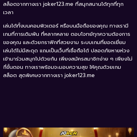
สล็อตจากทางเรา joker123.me ที่สนุกสนานได้ทุกที่ทุก
เวลา
เล่นได้ทั้งบนคอมพิวเตอร์ หรือบนมือถือของคุณ ทางเรามี
เกมที่การเดิมพัน ที่หลากหลาย ตอบโจทย์ทุกความต้องการ
ของคุณ และด้วยกราฟิกที่สวยงาม ระบบเกมที่ยอดเยี่ยม
เล่นได้ไม่มีสะดุด แถมเป็นเว็บที่เชื่อถือได้ ปลอดภัยหายห่วง
เข้ามาร่วมสนุกไปด้วยกัน เพียงสมัครสมาชิกง่าย ๆ เพียงไม่
กี่ขั้นตอน ทางเราพร้อมจะมอบความสุข ให้คุณด้วยเกม
สล็อต สุดพิเศษจากทางเรา joker123.me