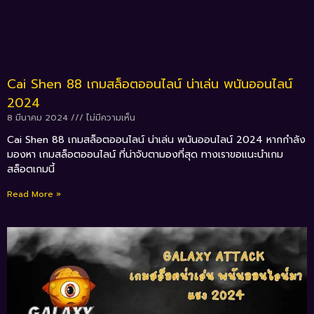
Cai Shen 88 เกมสล็อตออนไลน์ น่าเล่น พนันออนไลน์
2024
8 มีนาคม 2024
ไม่มีความเห็น
Cai Shen 88 เกมสล็อตออนไลน์ น่าเล่น พนันออนไลน์ 2024 หากกำลัง
มองหา เกมสล็อตออนไลน์ ที่น่าจับตามองที่สุด ทางเราขอแนะนำเกม
สล็อตเกมนี้
Read More »