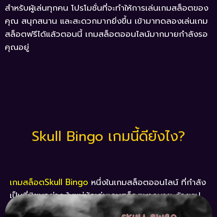
สำหรับผู้เล่นทุกคน โปรโมชั่นที่จะทำให้การเล่นเกมสล็อตของ
คุณ สนุกสนาน และสะดวกมากยิ่งขึ้น เข้ามาทดลองเล่นเกม
สล็อตฟรีได้แล้วตอนนี้ เกมสล็อตออนไลน์มากมายกำลังรอ
คุณอยู่
Skull Bingo เกมนี้ดียังไง?
เกมสล็อตSkull Bingo
หนึ่งในเกมสล็อตออนไลน์ ที่กำลัง
เป็นที่นิยมอย่าง ในหมู่นักเล่นเกมสล็อตมากมาย ด้วยรูป
แบบเกมที่สนุกสนาน และธีมเกมที่น่าสนใจ แถมยังมีโอกาส