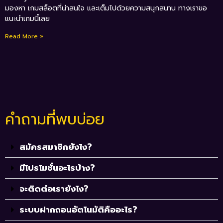
มองหา เกมสล็อตที่น่าสนใจ และเต็มไปด้วยความสนุกสนาน ทางเราขอ
แนะนำเกมนี้เลย
Read More »
คำถามที่พบบ่อย
สมัครสมาชิกยังไง?
มีโปรโมชั่นอะไรบ้าง?
จะติดต่อเรายังไง?
ระบบฝากถอนอัตโนมัติคืออะไร?