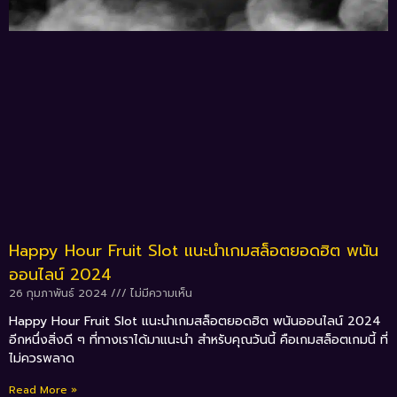
Happy Hour Fruit Slot แนะนำเกมสล็อตยอดฮิต พนัน
ออนไลน์ 2024
26 กุมภาพันธ์ 2024
ไม่มีความเห็น
Happy Hour Fruit Slot แนะนำเกมสล็อตยอดฮิต พนันออนไลน์ 2024
อีกหนึ่งสิ่งดี ๆ ที่ทางเราได้มาแนะนำ สำหรับคุณวันนี้ คือเกมสล็อตเกมนี้ ที่
ไม่ควรพลาด
Read More »