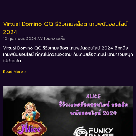
Virtual Domino QQ รีวิวเกมสล็อต เกมพนันออนไลน์
2024
10 กุมภาพันธ์ 2024
ไม่มีความเห็น
Virtual Domino QQ รีวิวเกมสล็อต เกมพนันออนไลน์ 2024 อีกหนึ่ง
เกมพนันออนไลน์ ที่คุณไม่ควรมองข้าม กับเกมสล็อตเกมนี้ เข้ามาร่วมสนุก
ไปด้วยกัน
Read More »