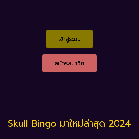
เข้าสู่ระบบ
สมัครสมาชิก
Skull Bingo มาใหม่ล่าสุด 2024