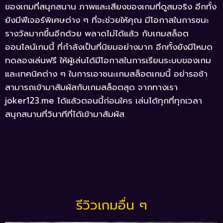
ของเกมที่สนุกสนาน ภาพและเสียงของเกมที่ดูสมจริง อีกทั้ง
ยังมีฟีเจอร์พิเศษต่าง ๆ ที่จะช่วยให้คุณ มีโอกาสในการชนะ
รางวัลมากขึ้นอีกด้วย พลาดไม่ได้แล้ว กับเกมสล็อต
ออนไลน์เกมนี้ ที่กำลังเป็นที่นิยมอย่างมาก อีกทั้งยังมีโหมด
ทดลองเล่นฟรี ให้ผู้เล่นได้มีโอกาสในการเรียนระบบของเกม
และเทคนิคต่าง ๆ ในการเอาชนะเกมสล็อตเกมนี้ อย่ารอช้า
สามารถเข้ามาสัมผัสกับเกมสล็อตสุด จากทางเรา
joker123.me ได้แล้วตอนนี้ก่อนใคร เล่นได้ทุกที่ทุกเวลา
สนุกสนานที่วินาทีที่ได้เข้ามาสัมผัส
รีวิวเกมอื่น ๆ