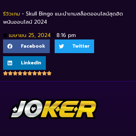
รีวิวเกม
-
Skull Bingo แนะนำเกมสล็อตออนไลน์สุดฮิต
พนันออนไลน์ 2024
เมษายน 25, 2024
8:16 pm
Facebook
Twitter
LinkedIn