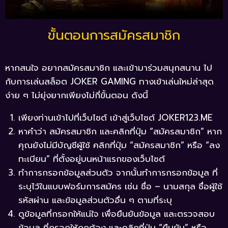
ขั้นตอนการสมัครสมาชิก
หากสนใจ อยากสมัครสมาชิก และเข้ามาร่วมสนุกสนาน ไป
กับการเล่นสล็อต JOKER GAMING ทางเข้าเล่นใหม่ล่าสุด
ง่าย ๆ ไม่ยุ่งยากเพียงไม่กี่ขั้นตอน ดังนี้
เพียงท่านเข้าไปที่เว็บไซต์ เข้าสู่เว็บไซต์ JOKER123.ME
หาคำว่า สมัครสมาชิก และคลิกที่ปุ่ม “สมัครสมาชิก” หาก
คุณยังไม่มีบัญชีผู้ใช้ คลิกที่ปุ่ม “สมัครสมาชิก” หรือ “ลง
ทะเบียน” ที่ตั้งอยู่บนหน้าแรกของเว็บไซต์
ทำการกรอกข้อมูลส่วนตัว จากนั้นทำการกรอกข้อมูล ที่
ระบุไว้ในแบบฟอร์มการสมัคร เช่น ชื่อ – นามสกุล ชื่อผู้ใช้
รหัสผ่าน และข้อมูลส่วนตัวอื่น ๆ ตามที่ระบุ
ดูข้อมูลที่กรอกให้แน่ใจ เพื่อยืนยันข้อมูล และตรวจสอบ
ข้อมูล ที่กรอกให้ถูกต้อง และคลิกที่ปุ่ม “ยืนยัน” หรือ