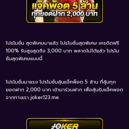
โปรโมชั่น สุดพิเศษมาแล้ว โปรโมชั่นสุดพิเศษ เครดิตฟรี
100% รับสูงสุดถึง 3,000 บาท พลาดไม่ได้แล้ว โปรโม
ชั่นสุดพิเศษแบบนี้
โปรโมชั่นมาแรง โปรโมชั่นลุ้นแจ็คพ็อต 5 ล้าน ที่ลุ้นทุก
ยอดฝาก 2,000 บาท เข้ามาร่วมฝาก เพื่อลุ้นรับแจ็คพอต
จากทางเรา joker123.me