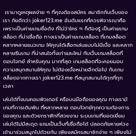
เรามาดูเหตุผลง่าย ๆ ที่คุณต้องสมัคร สมาชิกกับเว็บของ
เรา กัยดีกว่า joker123.me อันดับแรกที่ควรพิจารณาคือ
เพราะเป็นค่ายเกมชื่อดัง ที่ไม่ว่าใคร ๆ ก็ต้องรู้ เป็นค่ายเกม
สล็อต ที่น่าเชื่อถือ ทางเราเป็นค่ายเกมสล็อต ที่เกมสล็อต
หลากหลายแนวเกม ให้คุณได้เลือกเล่นแบบไม่มีเบื่อ และหลาก
หลายธีมเกม ที่น่าสนใจทั้งเก่าและใหม่ กับเว็บเกมสล็อตที่
ตอบโจทย์ สำหรับคุณ มากที่สุด เกมสล็อตที่จะคอยมอบ
ความสนุกสนานให้คุณ ไม่ต้องเบื่อหน่ายอีกต่อไป กับเกม
สล็อตจากทางเรา joker123.me ที่สนุกสนานได้ทุกที่ทุก
เวลา
เล่นได้ทั้งบนคอมพิวเตอร์ หรือบนมือถือของคุณ ทางเรามี
เกมที่การเดิมพัน ที่หลากหลาย ตอบโจทย์ทุกความต้องการ
ของคุณ และด้วยกราฟิกที่สวยงาม ระบบเกมที่ยอดเยี่ยม
เล่นได้ไม่มีสะดุด แถมเป็นเว็บที่เชื่อถือได้ ปลอดภัยหายห่วง
เข้ามาร่วมสนุกไปด้วยกัน เพียงสมัครสมาชิกง่าย ๆ เพียงไม่