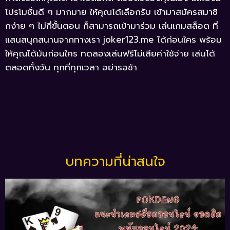
โปรโมชั่นดี ๆ มากมาย ให้คุณได้เลือกรับ เข้ามาสมัครสมาชิ
กง่าย ๆ ไม่กี่ขั้นตอน ก็สามารถเข้ามาร่วม เล่นเกมสล็อต ที่
แสนสนุกสนานจากทางเรา joker123.me ได้ก่อนใคร พร้อม
ให้คุณได้มันก่อนใคร ทดลองเล่นฟรีไม่เสียค่าใช้จ่าย เล่นได้
ตลอดทั้งวัน ทุกที่ทุกเวลา อย่ารอช้า
บทความที่น่าสนใจ