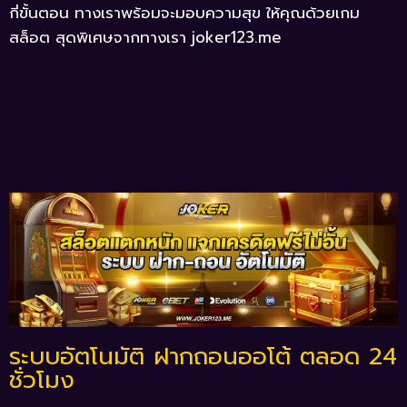
กี่ขั้นตอน ทางเราพร้อมจะมอบความสุข ให้คุณด้วยเกม
สล็อต สุดพิเศษจากทางเรา joker123.me
ระบบอัตโนมัติ ฝากถอนออโต้ ตลอด 24
ชั่วโมง