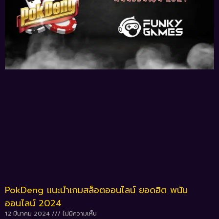
PokDeng แนะนำเกมสล็อตออนไลน์ ยอดฮิต พนัน
ออนไลน์ 2024
12 มีนาคม 2024
ไม่มีความเห็น