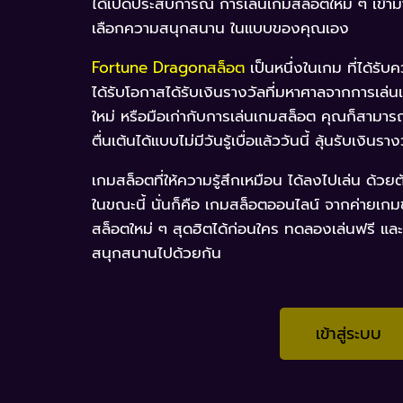
ได้เปิดประสบการณ์ การเล่นเกมสล็อตใหม่ ๆ เข้
เลือกความสนุกสนาน ในแบบของคุณเอง
Fortune Dragonสล็อต
เป็นหนึ่งในเกม ที่ได้รั
ได้รับโอกาสได้รับเงินรางวัลที่มหาศาลจากการเล่น
ใหม่ หรือมือเก่ากับการเล่นเกมสล็อต คุณก็สามารถ
ตื่นเต้นได้แบบไม่มีวันรู้เบื่อแล้ววันนี้ ลุ้นรับเงินร
เกมสล็อตที่ให้ความรู้สึกเหมือน ได้ลงไปเล่น ด
ในขณะนี้ นั่นก็คือ เกมสล็อตออนไลน์ จากค่ายเกม
สล็อตใหม่ ๆ สุดฮิตได้ก่อนใคร ทดลองเล่นฟรี แล
สนุกสนานไปด้วยกัน
เข้าสู่ระบบ