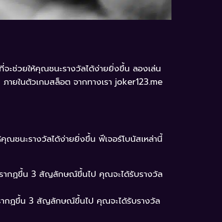
่จะช่วยให้คุณชนะรางวัลได้ง่ายยิ่งขึ้น ลองเล่น
อยู่ ภายในตัวเกมสล็อต จากทางเรา joker123.me
นะรางวัลได้ง่ายยิ่งขึ้น ฟีเจอร์โบนัสเหล่านี้
กฏขึ้น 3 สัญลักษณ์ขึ้นไป คุณจะได้รับรางวัล
กฏขึ้น 3 สัญลักษณ์ขึ้นไป คุณจะได้รับรางวัล