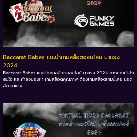
Baccarat Babes แนะนำเกมสล็อตออนไลน์ มาแรง
2024
Baccarat Babes แนะนำเกมสล็อตออนไลน์ มาแรง 2024 หากคุณกำลัง
สนใจ และกำลังมองหา เกมสล็อตคุณภาพ ต้องเกมสล็อตเกมนี้เลย ยอด
ฮิต มาแรง