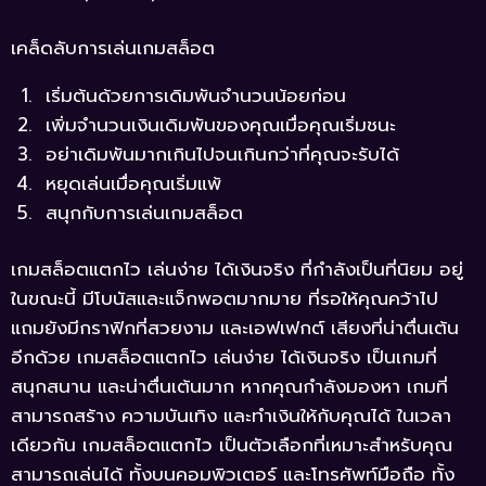
เคล็ดลับการเล่นเกมสล็อต
เริ่มต้นด้วยการเดิมพันจำนวนน้อยก่อน
เพิ่มจำนวนเงินเดิมพันของคุณเมื่อคุณเริ่มชนะ
อย่าเดิมพันมากเกินไปจนเกินกว่าที่คุณจะรับได้
หยุดเล่นเมื่อคุณเริ่มแพ้
สนุกกับการเล่นเกมสล็อต
เกมสล็อตแตกไว เล่นง่าย ได้เงินจริง ที่กำลังเป็นที่นิยม อยู่
ในขณะนี้ มีโบนัสและแจ็กพอตมากมาย ที่รอให้คุณคว้าไป
แถมยังมีกราฟิกที่สวยงาม และเอฟเฟกต์ เสียงที่น่าตื่นเต้น
อีกด้วย
เกมสล็อตแตกไว เล่นง่าย ได้เงินจริง เป็นเกมที่
สนุกสนาน และน่าตื่นเต้นมาก หากคุณกำลังมองหา เกมที่
สามารถสร้าง ความบันเทิง และทำเงินให้กับคุณได้ ในเวลา
เดียวกัน เกมสล็อตแตกไว เป็นตัวเลือกที่เหมาะสำหรับคุณ
สามารถเล่นได้ ทั้งบนคอมพิวเตอร์ และโทรศัพท์มือถือ ทั้ง