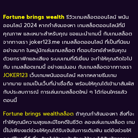
Fortune brings wealth
รีวิวเกมสล็อตออนไลน์ พนัน
ออนไลน์ 2024 หากกำลังมองหา เกมสล็อตออนไลน์ที่มี
คุณภาพ และเหมาะสำหรับคุณ ขอแนะนำเกมนี้ กับเกมสล็อต
จากทางเรา joker123.me เกมสล็อตออนไลน์ ที่เป็นที่นิยม
อย่างมาก ในหมู่นักเล่นเกมสล็อต ที่ตอบโจทย์สำหรับคุณ
ด้วยกราฟิกและเสียง ระบบเกมที่ดีเยี่ยม จะทำให้คุณติดใจไป
กับ เกมสล็อตเกมนี้ อย่างแน่นอน กับเกมสล็อตจากทางเรา
JOKER123
เว็บเกมพนันออนไลน์ หลากหลายธีมเกม
มากมาย แถมเป็นเว็บที่น่าเชื่อถือ พร้อมให้คุณได้เข้ามาสัมผัส
กับประสบการณ์ การเล่นเกมสล็อตใหม่ ๆ ได้ก่อนใครแล้ว
ตอนนี้
Fortune brings wealthสล็อต
ถ้าคุณกำลังมองหา สิ่งที่จะ
ทำให้คุณมีความสุขและมีโชคดีในชีวิต ลองเล่นเกมสล็อต เกม
นี้ไม่เพียงแต่ช่วยให้คุณได้รับเงินในการเดิมพัน แต่ยังช่วยให้