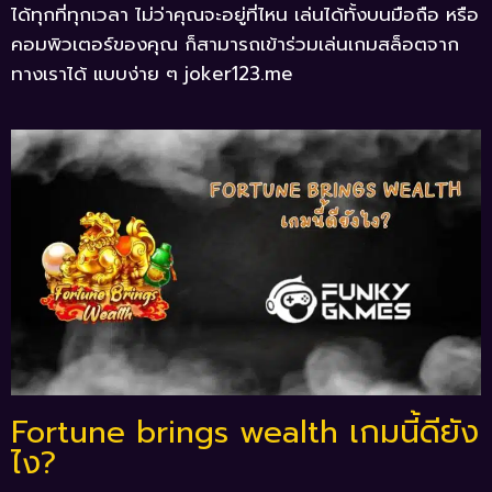
ได้ทุกที่ทุกเวลา ไม่ว่าคุณจะอยู่ที่ไหน เล่นได้ทั้งบนมือถือ หรือ
คอมพิวเตอร์ของคุณ ก็สามารถเข้าร่วมเล่นเกมสล็อตจาก
ทางเราได้ แบบง่าย ๆ joker123.me
Fortune brings wealth เกมนี้ดียัง
ไง?