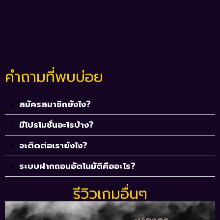
คำถามที่พบบ่อย
สมัครสมาชิกยังไง?
มีโปรโมชั่นอะไรบ้าง?
จะติดต่อเรายังไง?
ระบบฝากถอนอัตโนมัติคืออะไร?
รีวิวเกมอื่นๆ