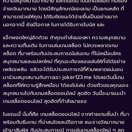
ความสนุกสนานมากมาย และตื่นเต้น
เป็นเกมสล็อต ที่มีช่อง
จ่ายเงินมากมาย โดยมีสัญลักษณ์ของเกม เป็นแกนหลัก ที่
สามารถช่วยให้คุณ ได้รับชัยชนะได้ง่ายขึ้นเป็นอย่างมาก
นอกจากนี้ ยังมีโอกาส ในการได้รับการโบนัส
และ
แจ็กพอตใหญ่อีกด้วย
ถ้าคุณกำลังมองหา
ความสนุกสนาน
และความตื่นเต้น ในการเล่นเกมสล็อต ไม่ควรพลาดเกม
สล็อต ที่มาพร้อมกับประสบการณ์เล่นเกม ที่ไม่เหมือนใคร
สนุกสนานและแปลกใหม่ ที่คุณจะต้องลองเล่นให้ทั้งได้อย่าง
เพลิดเพลิน แล้วจะได้รับประสบการณ์ที่ห้ามพลาดแน่นอน
มาร่วมสนุกสนานกับทางเรา joker123.me ได้เลยวันนี้
เกม
สล็อตที่ให้ความรู้สึกเหมือน ได้ลงไปเล่น ด้วยตัวของคุณเอง
สนุกสนานไปกับเกมสล็อตออนไลน์ สุดฮิต วันนี้จะมาแนะนำ
เกมสล็อตออนไลน์ สุดฮิตที่กำลังมา
แรง
ในขณะนี้ นั่นก็คือ เกมสล็อตออนไลน์ จากค่ายเกมชั้นนำ ที่มา
พร้อมกับธีมเกม ที่น่าสนใจและมีโอกาส ชนะรางวัลมากมาย
เข้ามาสัมผัส กับประสบการณ์ การเล่นเกมสล็อตใหม่ ๆ สุด