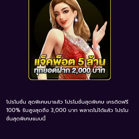
โปรโมชั่น สุดพิเศษมาแล้ว โปรโมชั่นสุดพิเศษ เครดิตฟรี
100% รับสูงสุดถึง 3,000 บาท พลาดไม่ได้แล้ว โปรโม
ชั่นสุดพิเศษแบบนี้