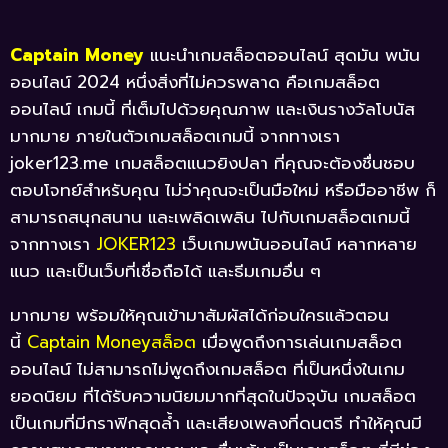
Captain Money
แนะนำเกมสล็อตออนไลน์ สุดมัน พนัน
ออนไลน์ 2024 หนึ่งสิ่งที่ไม่ควรพลาด คือเกมสล็อต
ออนไลน์ เกมนี้ ที่เต็มไปด้วยคุณภาพ และเงินรางวัลโบนัส
มากมาย ภายในตัวเกมสล็อตเกมนี้ จากทางเรา
joker123.me เกมสล็อตแนวยิงปลา ที่คุณจะต้องชื่นชอบ
ตอบโจทย์สำหรับคุณ ไม่ว่าคุณจะเป็นมือใหม่ หรือมืออาชีพ ก็
สามารถสนุกสนาน และเพลิดเพลิน ไปกับเกมสล็อตเกมนี้
จากทางเรา
JOKER123
เว็บเกมพนันออนไลน์ หลากหลาย
แนว และเป็นเว็บที่เชื่อถือได้ และธีมเกมอื่น ๆ
มากมาย
พร้อมให้คุณเข้ามาสัมผัสได้ก่อนใครแล้วตอน
นี้
Captain Moneyสล็อต
เมื่อพูดถึงการเล่นเกมสล็อต
ออนไลน์ ไม่สามารถไม่พูดถึงเกมสล็อต ที่เป็นหนึ่งในเกม
ยอดนิยม
ที่ได้รับความนิยมมากที่สุดในปัจจุบัน เกมสล็อต
เป็นเกมที่มีกราฟิกสุดล้ำ และเสียงเพลงที่ดนตรี ทำให้คุณมี