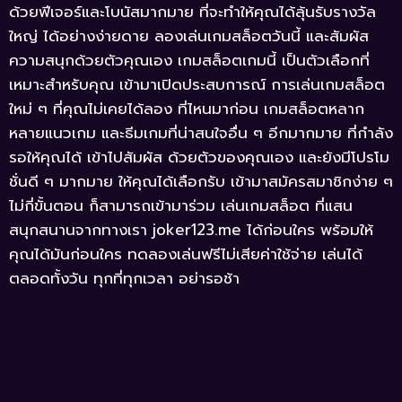
ด้วยฟีเจอร์และโบนัสมากมาย ที่จะทำให้คุณได้ลุ้นรับรางวัล
ใหญ่ ได้อย่างง่ายดาย ลองเล่นเกมสล็อตวันนี้ และสัมผัส
ความสนุกด้วยตัวคุณเอง
เกมสล็อตเกมนี้ เป็นตัวเลือกที่
เหมาะสำหรับคุณ เข้ามาเปิดประสบการณ์ การเล่นเกมสล็อต
ใหม่ ๆ ที่คุณไม่เคยได้ลอง ที่ไหนมาก่อน เกมสล็อตหลาก
หลายแนวเกม และธีมเกมที่น่าสนใจอื่น ๆ อีกมากมาย ที่กำลัง
รอให้คุณได้ เข้าไปสัมผัส ด้วยตัวของคุณเอง และยังมีโปรโม
ชั่นดี ๆ มากมาย ให้คุณได้เลือกรับ เข้ามาสมัครสมาชิกง่าย ๆ
ไม่กี่ขั้นตอน ก็สามารถเข้ามาร่วม เล่นเกมสล็อต ที่แสน
สนุกสนานจากทางเรา joker123.me ได้ก่อนใคร พร้อมให้
คุณได้มันก่อนใคร ทดลองเล่นฟรีไม่เสียค่าใช้จ่าย เล่นได้
ตลอดทั้งวัน ทุกที่ทุกเวลา อย่ารอช้า