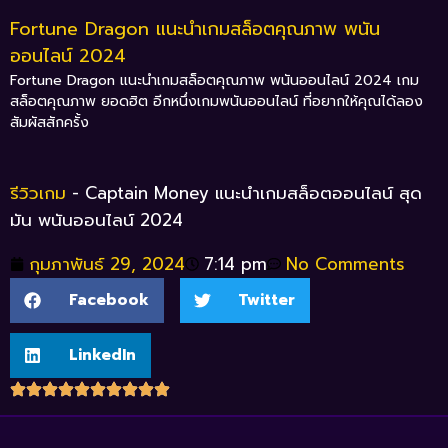
Fortune Dragon แนะนำเกมสล็อตคุณภาพ พนัน
ออนไลน์ 2024
Fortune Dragon แนะนำเกมสล็อตคุณภาพ พนันออนไลน์ 2024 เกม
สล็อตคุณภาพ ยอดฮิต อีกหนึ่งเกมพนันออนไลน์ ที่อยากให้คุณได้ลอง
สัมผัสสักครั้ง
รีวิวเกม
-
Captain Money แนะนำเกมสล็อตออนไลน์ สุด
มัน พนันออนไลน์ 2024
กุมภาพันธ์ 29, 2024
7:14 pm
No Comments
Facebook
Twitter
LinkedIn