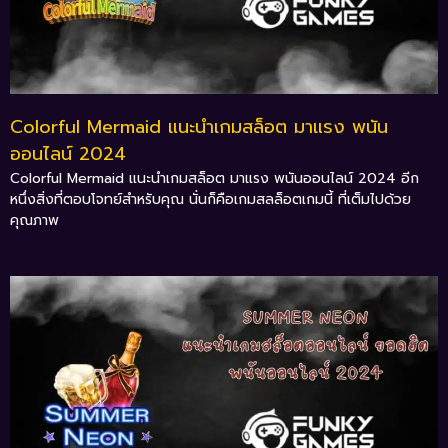
Colorful Mermaid แนะนำเกมสล็อต มาแรง พนัน
ออนไลน์ 2024
Colorful Mermaid แนะนำเกมสล็อต มาแรง พนันออนไลน์ 2024 อีก
หนึ่งสิ่งที่ตอบโจทย์สำหรับคุณ นั่นก็คือเกมสลล็อตเกมนี้ ที่เต็มไปด้วย
คุณภาพ