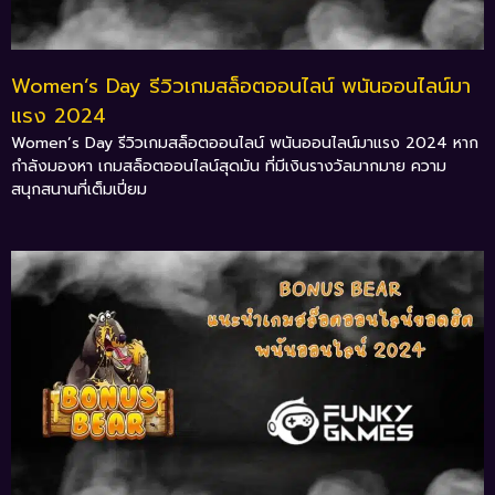
Women’s Day รีวิวเกมสล็อตออนไลน์ พนันออนไลน์มา
แรง 2024
Women’s Day รีวิวเกมสล็อตออนไลน์ พนันออนไลน์มาแรง 2024 หาก
กำลังมองหา เกมสล็อตออนไลน์สุดมัน ที่มีเงินรางวัลมากมาย ความ
สนุกสนานที่เต็มเปี่ยม