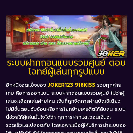
ระบบฝากถอนแบบรวมศูนย์ ตอบ
โจทย์ผู้เล่นทุกรูปแบบ
อีกหนึ่งจุดแข็งของ
JOKER123 918KISS
รวมทุกค่าย
เกม คือการออกแบบ ระบบฝากถอนแบบรวมศูนย์ ไม่ว่าผู้
เล่นจะเลือกเล่นค่ายไหน เงินก็ถูกจัดการผ่านบัญชีเดียว
ไม่มีขั้นตอนซับซ้อนหรือการโยกย้ายเครดิตให้สับสน ระบบ
นี้ช่วยให้ผู้เล่นมั่นใจได้ว่า ทุกการฝากและถอนเงินจะ
รวดเร็วและปลอดภัย โดยเฉพาะเมื่อผู้ให้บริการนำระบบออ
โต้มาปรับใช้ ทำให้ทุกธุรกรรมสามารถเสร็จสิ้นภายในไม่กี่