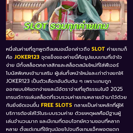
หนึ่งในค่ายที่ถูกพูดถึงเสมอเมื่อกล่าวถึง
SLOT
ค่ายเกมก็
คือ
JOKER123
จุดแข็งของค่ายนี้คือรูปแบบเกมที่เข้าใจ
ง่าย มีทั้งสล็อตคลาสสิกและสล็อตสมัยใหม่ที่ใส่ฟีเจอร์
โบนัสพิเศษเข้ามาเสริม ผู้เล่นทั้งหน้าใหม่และเก่าต่างยกให้
JOKER123 เป็นตัวเลือกอันดับต้น ๆ เพราะเกมถูก
ออกแบบให้แตกง่ายและมีอัตราจ่ายที่ยุติธรรมในปี 2025
เทรนด์การเล่นสล็อตที่รวบรวมค่ายเกมหลายเจ้ามาไว้ด้วย
กันยิ่งชัดเจนขึ้น
FREE SLOTS
กลายเป็นค่ายหลักที่ผู้ให้
บริการต้องใส่ไว้ในระบบรวมค่าย ด้วยเหตุผลคือมีฐานผู้
เล่นจำนวนมาก และมีเกมที่ตอบโจทย์ความชอบที่หลาก
หลาย ตั้งแต่เกมที่ใช้ทุนน้อยไปจนถึงเกมแจ็คพอตแตก