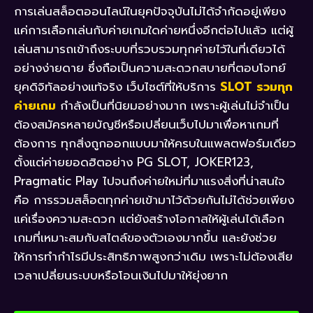
การเล่นสล็อตออนไลน์ในยุคปัจจุบันไม่ได้จำกัดอยู่เพียง
แค่การเลือกเล่นกับค่ายเกมใดค่ายหนึ่งอีกต่อไปแล้ว แต่ผู้
เล่นสามารถเข้าถึงระบบที่รวบรวมทุกค่ายไว้ในที่เดียวได้
อย่างง่ายดาย ซึ่งถือเป็นความสะดวกสบายที่ตอบโจทย์
ยุคดิจิทัลอย่างแท้จริง เว็บไซต์ที่ให้บริการ
SLOT รวมทุก
ค่ายเกม
กำลังเป็นที่นิยมอย่างมาก เพราะผู้เล่นไม่จำเป็น
ต้องสมัครหลายบัญชีหรือเปลี่ยนเว็บไปมาเพื่อหาเกมที่
ต้องการ ทุกสิ่งถูกออกแบบมาให้ครบในแพลตฟอร์มเดียว
ตั้งแต่ค่ายยอดฮิตอย่าง PG SLOT, JOKER123,
Pragmatic Play ไปจนถึงค่ายใหม่ที่มาแรงสิ่งที่น่าสนใจ
คือ การรวมสล็อตทุกค่ายเข้ามาไว้ด้วยกันไม่ได้ช่วยเพียง
แค่เรื่องความสะดวก แต่ยังสร้างโอกาสให้ผู้เล่นได้เลือก
เกมที่เหมาะสมกับสไตล์ของตัวเองมากขึ้น และยังช่วย
ให้การทำกำไรมีประสิทธิภาพสูงกว่าเดิม เพราะไม่ต้องเสีย
เวลาเปลี่ยนระบบหรือโอนเงินไปมาให้ยุ่งยาก