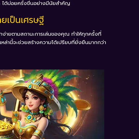
ด้บ่อยครั้งขึ้นอย่างมีนัยสำคัญ
ายเป็นเศรษฐี
ากง่ายตามสถานะการเล่นของคุณ ทำให้ทุกครั้งที่
ล่านี้จะช่วยสร้างความได้เปรียบที่ยั่งยืนมากกว่า