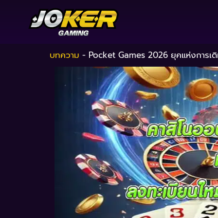
บทความ
-
Pocket Games 2026 ยุคแห่งการเดิม