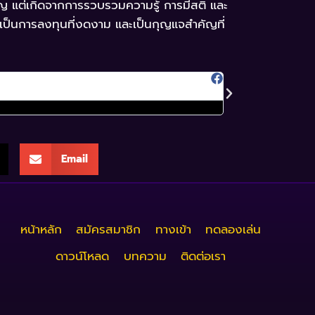
งเอิญ แต่เกิดจากการรวบรวมความรู้ การมีสติ และ
ยเป็นการลงทุนที่งดงาม และเป็นกุญแจสำคัญที่
𝑀𝒶𝓇𝓈𝒾 ❁
@ms20435
แตกดีจริง! เบทน้อยแ
Email
หน้าหลัก
สมัครสมาชิก
ทางเข้า
ทดลองเล่น
ดาวน์โหลด
บทความ
ติดต่อเรา