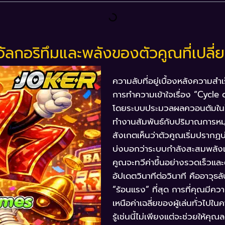
ัลกอริทึมและพลังของตัวคูณที่เปลี่ย
ความลับที่อยู่เบื้องหลังความส
การทำความเข้าใจเรื่อง “Cycle
โดยระบบประมวลผลควอนตัมในปี 2
ทำงานสัมพันธ์กับปริมาณการหม
สังเกตเห็นว่าตัวคูณเริ่มปราก
บ่งบอกว่าระบบกำลังสะสมพลังเพื่
คูณจะทวีค่าขึ้นอย่างรวดเร็วและต
อัปเดตวินาทีต่อวินาที คืออาวุธล
“ร้อนแรง” ที่สุด การที่คุณมีควา
เหนือค่าเฉลี่ยของผู้เล่นทั่วไป
รู้เช่นนี้ไม่เพียงแต่จะช่วยให้คุ