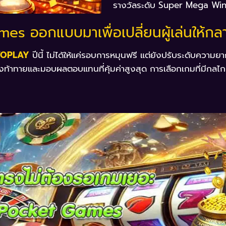
รางวัลระดับ Super Mega Win ไ
s ออกแบบมาเพื่อเปลี่ยนผู้เล่นให้กล
VOPLAY
ปีนี้ ไม่ได้ให้แค่รอบการหมุนฟรี แต่ยังปรับระดับความย
ังท้าทายและมอบผลตอบแทนที่คุ้มค่าสูงสุด การเลือกเกมที่มีกลไกเห