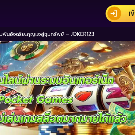
พันอัจฉริยะกุญแจสู่ขุมทรัพย์ – JOKER123