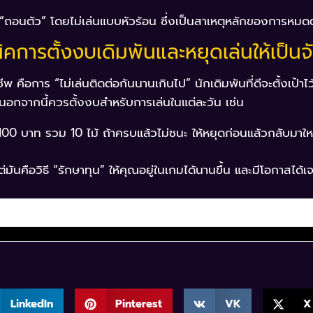
ะ “ถอนตัว” โดยไม่เล่นแบบหัวร้อน ซึ่งเป็นสาเหตุหลักของการหมดต
ิคการตั้งงบเดิมพันและหยุดเล่นให้เป็นจ
 คือการ “ไม่เล่นติดต่อกันนานเกินไป” นักเดิมพันที่ดีจะตั้งเป้าไ
าม นอกจากนี้ควรตั้งงบสำหรับการเล่นในแต่ละวัน เช่น
00 บาท รวม 10 ไม้ ถ้าครบแล้วไม่ชนะ ให้หยุดก่อนแล้วกลับมาให
แต่มันคือวิธี “รักษาทุน” ให้คุณอยู่ในเกมได้นานขึ้น และมีโอกาสได้
LinkedIn
Pinterest
VK
X