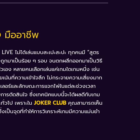
O มืออาชีพ
LIVE ไม่ได้เล่นแบบสะเปะสะปะ ทุกคนมี “สูตร
งถูกมาเป็นร้อย ๆ รอบ จนตกผลึกออกมาเป็นวิธี
ตัวเอง หลายคนเลือกเล่นแค่เกมใดเกมหนึ่ง เช่น
ดยเน้นที่ความเข้าใจลึก ไม่กระจายความเสี่ยงมาก
ลเลอร์และลักษณะการแจกไพ่ในแต่ละช่วงเวลา
ารตัดสินใจ ซึ่งเทคนิคแบบนี้จะได้ผลดีกับเกม
ทั่วไป เพราะใน
JOKER CLUB
คุณสามารถเห็น
ึ่งเป็นจุดที่ทำให้การวิเคราะห์เกมมีความแม่นยำ