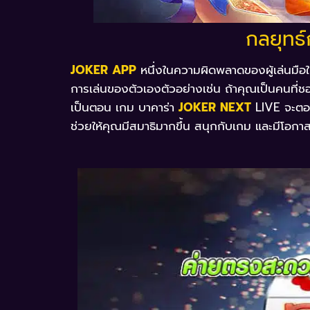
กลยุทธ์
JOKER APP
หนึ่งในความผิดพลาดของผู้เล่นมือให
การเล่นของตัวเองตัวอย่างเช่น ถ้าคุณเป็นคนที่
เป็นตอน เกม บาคาร่า
JOKER NEXT
LIVE จะตอบ
ช่วยให้คุณมีสมาธิมากขึ้น สนุกกับเกม และมีโอกาสช