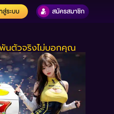
มพันตัวจริงไม่บอกคุณ