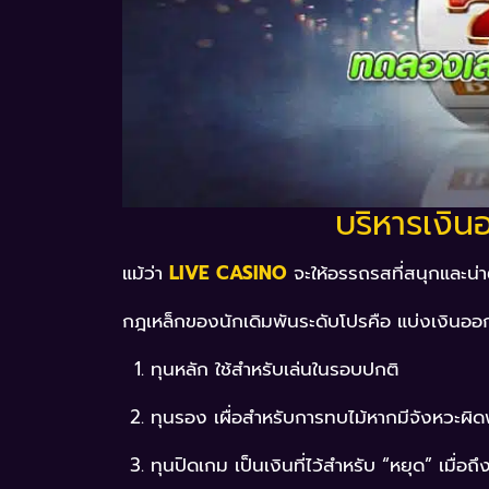
บริหารเงิน
แม้ว่า
LIVE CASINO
จะให้อรรถรสที่สนุกและน่า
กฎเหล็กของนักเดิมพันระดับโปรคือ แบ่งเงินออกเ
ทุนหลัก ใช้สำหรับเล่นในรอบปกติ
ทุนรอง เผื่อสำหรับการทบไม้หากมีจังหวะผิ
ทุนปิดเกม เป็นเงินที่ไว้สำหรับ “หยุด” เมื่อ