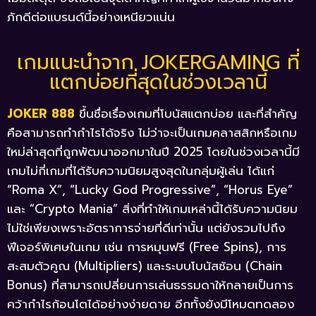
ภักดีต่อแบรนด์นี้อย่างเหนียวแน่น
เกมแนะนำจาก JOKERGAMING ที่
แตกบ่อยที่สุดในช่วงเวลานี้
JOKER 888
ขึ้นชื่อเรื่องเกมที่โบนัสแตกบ่อย และที่สำคัญ
คือสามารถทำกำไรได้จริง ไม่ว่าจะเป็นเกมคลาสสิกหรือเกม
ใหม่ล่าสุดที่ถูกพัฒนาออกมาในปี 2025 โดยในช่วงเวลานี้มี
เกมไม่กี่เกมที่ได้รับความนิยมสูงสุดในกลุ่มผู้เล่น ได้แก่
“Roma X”, “Lucky God Progressive”, “Horus Eye”
และ “Crypto Mania” สิ่งที่ทำให้เกมเหล่านี้ได้รับความนิยม
ไม่ใช่เพียงเพราะอัตราการจ่ายที่ดีเท่านั้น แต่ยังรวมไปถึง
ฟีเจอร์พิเศษในเกม เช่น การหมุนฟรี (Free Spins), การ
สะสมตัวคูณ (Multipliers) และระบบโบนัสซ้อน (Chain
Bonus) ที่สามารถเปลี่ยนการเล่นธรรมดาให้กลายเป็นการ
คว้ากำไรก้อนโตได้อย่างง่ายดาย อีกทั้งยังมีโหมดทดลอง