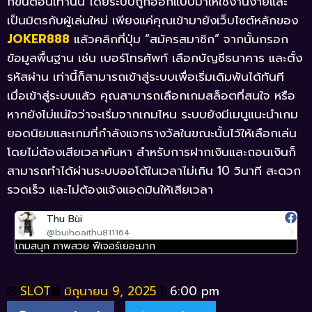
กี่ขั้นตอนเท่านั้น โดยระบบถูกออกแบบมาให้ใช้งานง่ายและ
เป็นมิตรกับผู้เล่นใหม่ เพียงแค่คุณเข้ามายังเว็บไซต์หลักของ
JOKER888
แล้วคลิกที่ปุ่ม “สมัครสมาชิก” จากนั้นกรอก
ข้อมูลพื้นฐาน เช่น เบอร์โทรศัพท์ เลือกบัญชีธนาคาร และตั้ง
รหัสผ่าน เท่านี้ก็สามารถเข้าสู่ระบบเพื่อเริ่มเดิมพันได้ทันที
เมื่อเข้าสู่ระบบแล้ว คุณสามารถเลือกเกมสล็อตที่สนใจ หรือ
หากยังไม่แน่ใจว่าจะเริ่มจากเกมไหน ระบบยังมีเมนูแนะนำเกม
ยอดนิยมและเกมที่กำลังแจกรางวัลในขณะนั้นไว้ให้เลือกเล่น
โดยไม่ต้องเสียเวลาค้นหา สำหรับการฝากเงินและถอนเงินก็
สามารถทำได้ผ่านระบบออโต้ในเวลาไม่เกิน 10 วินาที สะดวก
รวดเร็ว และไม่ต้องแจ้งแอดมินให้เสียเวลา
Thu Bùi
@buihoaithu811164
เกมสนุก ภาพสวย ฟีเจอร์เยอะมาก
แต
SLOT
มิถุนายน 9, 2025
6:00 pm