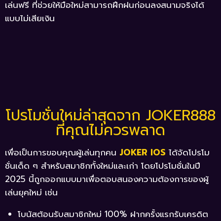
เล่นฟรี ที่ช่วยให้มือใหม่สามารถฝึกฝนก่อนลงสนามจริงได้
แบบไม่เสียเงิน
โปรโมชั่นใหม่ล่าสุดจาก JOKER888
ที่คุณไม่ควรพลาด
เพื่อเป็นการขอบคุณผู้เล่นทุกคน
JOKER IOS
ได้จัดโปรโม
ชั่นเด็ด ๆ สำหรับสมาชิกทั้งใหม่และเก่า โดยโปรโมชั่นในปี
2025 นี้ถูกออกแบบมาเพื่อตอบสนองความต้องการของผู้
เล่นยุคใหม่ เช่น
โบนัสต้อนรับสมาชิกใหม่ 100% ฝากครั้งแรกรับเครดิต