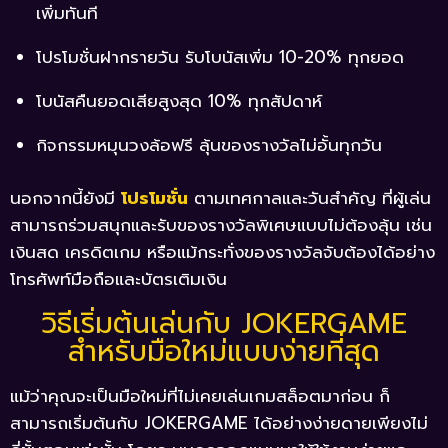
เพิ่มทันที
โปรโมชั่นฝากรายวัน รับโบนัสเพิ่ม 10-20% ทุกยอด
โบนัสคืนยอดเสียสูงสุด 10% ทุกสัปดาห์
กิจกรรมหมุนวงล้อฟรี ลุ้นของรางวัลไม่อั้นทุกวัน
นอกจากนี้ยังมี
โปรโมชั่น
ตามเทศกาลและวันสำคัญ ที่ผู้เล่น
สามารถร่วมสนุกและรับของรางวัลพิเศษแบบไม่ต้องลุ้น เช่น
เงินสด เครดิตเกม หรือแม้กระทั่งของรางวัลจับต้องได้อย่าง
โทรศัพท์มือถือและบัตรเติมเงิน
วิธีเริ่มต้นเล่นกับ JOKERGAME
สำหรับมือใหม่แบบง่ายที่สุด
แม้ว่าคุณจะเป็นมือใหม่ที่ไม่เคยเล่นเกมสล็อตมาก่อน ก็
สามารถเริ่มต้นกับ JOKERGAME ได้อย่างง่ายดายเพียงไม่