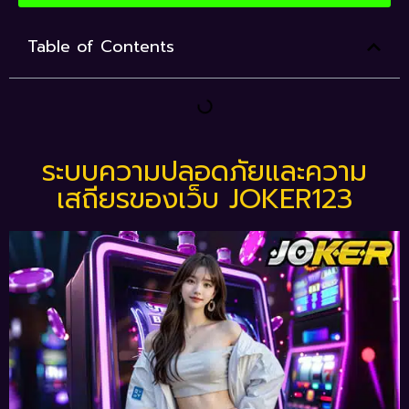
Table of Contents
ระบบความปลอดภัยและความ
เสถียรของเว็บ JOKER123