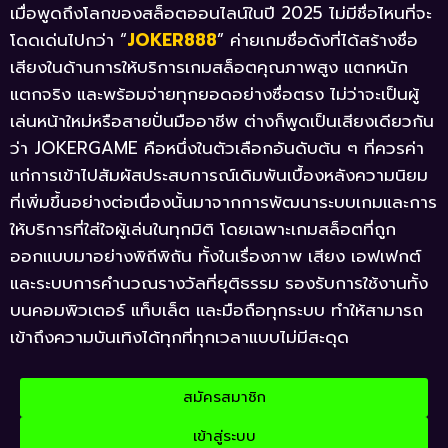
เมื่อพูดถึงโลกของสล็อตออนไลน์ในปี 2025 ไม่มีชื่อไหนที่จะ
โดดเด่นไปกว่า “
JOKER888
” ค่ายเกมชื่อดังที่ได้สร้างชื่อ
เสียงในด้านการให้บริการเกมสล็อตคุณภาพสูง แตกหนัก
แตกจริง และพร้อมจ่ายทุกยอดอย่างซื่อตรง ไม่ว่าจะเป็นผู้
เล่นหน้าใหม่หรือสายปั่นมืออาชีพ ต่างก็พูดเป็นเสียงเดียวกัน
ว่า JOKERGAME คือหนึ่งในตัวเลือกอันดับต้น ๆ ที่ควรค่า
แก่การเข้าไปสัมผัสประสบการณ์เดิมพันเบื้องหลังความนิยม
ที่เพิ่มขึ้นอย่างต่อเนื่องนั้นมาจากการพัฒนาระบบเกมและการ
ให้บริการที่ใส่ใจผู้เล่นในทุกมิติ โดยเฉพาะเกมสล็อตที่ถูก
ออกแบบมาอย่างพิถีพิถัน ทั้งในเรื่องภาพ เสียง เอฟเฟกต์
และระบบการคำนวณรางวัลที่ยุติธรรม รองรับการใช้งานทั้ง
บนคอมพิวเตอร์ แท็บเล็ต และมือถือทุกระบบ ทำให้สามารถ
เข้าถึงความบันเทิงได้ทุกที่ทุกเวลาแบบไม่มีสะดุด
สมัครสมาชิก
เข้าสู่ระบบ