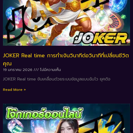
JOKER Real time การทำเงินวินาทีต่อวินาทีที่เปลี่ยนชีวิต
คุณ
19 มกราคม 2026
ไม่มีความเห็น
JOKER Real time ขับเคลื่อนด้วยระบบข้อมูลแบบฉับไว ยุคดิจ
Read More »