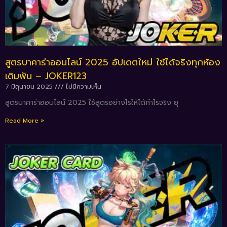
สูตรบาคาร่าออนไลน์ 2025 อัปเดตใหม่ ใช้ได้จริงทุกห้อง
เดิมพัน – JOKER123
7 มิถุนายน 2025
ไม่มีความเห็น
สูตรบาคาร่าออนไลน์ 2025 ใช้สูตรอย่างไรให้ได้กำไรจริง ยุ
Read More »