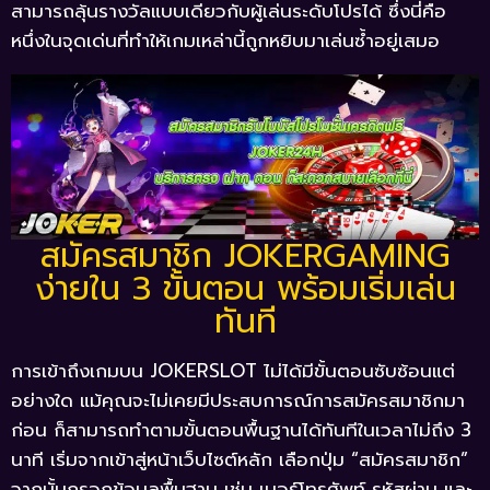
สามารถลุ้นรางวัลแบบเดียวกับผู้เล่นระดับโปรได้ ซึ่งนี่คือ
หนึ่งในจุดเด่นที่ทำให้เกมเหล่านี้ถูกหยิบมาเล่นซ้ำอยู่เสมอ
สมัครสมาชิก JOKERGAMING
ง่ายใน 3 ขั้นตอน พร้อมเริ่มเล่น
ทันที
การเข้าถึงเกมบน JOKERSLOT ไม่ได้มีขั้นตอนซับซ้อนแต่
อย่างใด แม้คุณจะไม่เคยมีประสบการณ์การสมัครสมาชิกมา
ก่อน ก็สามารถทำตามขั้นตอนพื้นฐานได้ทันทีในเวลาไม่ถึง 3
นาที เริ่มจากเข้าสู่หน้าเว็บไซต์หลัก เลือกปุ่ม “สมัครสมาชิก”
จากนั้นกรอกข้อมูลพื้นฐาน เช่น เบอร์โทรศัพท์ รหัสผ่าน และ