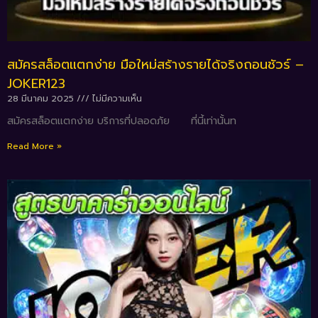
สมัครสล็อตแตกง่าย มือใหม่สร้างรายได้จริงถอนชัวร์ –
JOKER123
28 มีนาคม 2025
ไม่มีความเห็น
สมัครสล็อตแตกง่าย บริการที่ปลอดภัย ที่นี้เท่านั้นท
Read More »