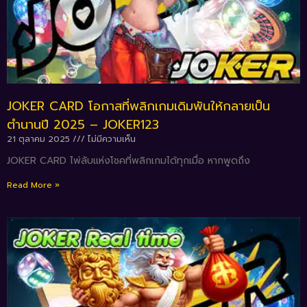
JOKER CARD โอกาสที่พลิกเกมเดิมพันให้กลายเป็น
ตำนานปี 2025 – JOKER123
21 ตุลาคม 2025
ไม่มีความเห็น
JOKER CARD ไพ่ลับแห่งโชคที่พลิกเกมได้ทุกเมื่อ หากพูดถึง
Read More »