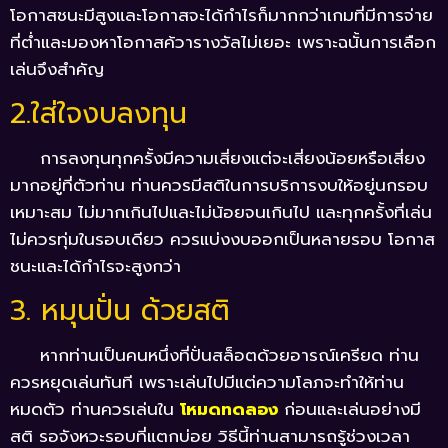
โอกาสชนะมีสูงและโอกาสจะได้กำไรก็มากกว่าเกมที่มีการจ่าย
ที่ต่ำและมองหาโอกาสค้วารางวัลไม่เยอะ เพราะฉนั้นการเลือก
เล่นจึงสำคัญ
2.ใส่ใจงบลงทุน
การลงทุนทุกครั้งมีความเสี่ยงแต่จะเสี่ยงน้อยหรือเสี่ยง
มากอยู่ที่ตัวท่าน ท่านควรมีสติในการบริการงบให้อยู่นกรอบ
เหมาะสม ไม่มากเกินไปและไม่น้อยจนเกินไป และทุกครั้งที่เล่น
ไม่ควรทุ่มในรอบเดียว ควรแบ่งงบออกเป็นหลายรอบ โอกาส
ชนะและได้กำไรจะสูงกว่า
3. หมุนปั่น ด้วยสติ
หากท่านเป็นคนหนึ่งที่ปั่นสล็อตด้วยอารณ์เครียด ท่าน
ควรหยุดเล่นทันที เพราะเล่นไปมีแต่ความโลภจะทำให้ท่าน
หมดตัว ท่านควรเล่นใน
โหมดทดลอง
ก่อนและเล่นอย่างมี
สติ รอจังหวะรอบที่แตกบ่อย วิธีนี้ท่านสามารถรู้ช่วงเวลา