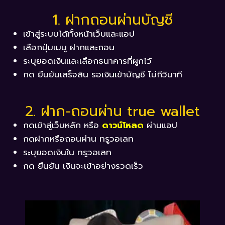
1. ฝากถอนผ่านบัญชี
เข้าสู่ระบบได้ทั้งหน้าเว็บและแอป
เลือกปุ่มเมนู ฝากและถอน
ระบุยอดเงินและเลือกธนาคารที่ผูกไว้
กด ยืนยันเสร็จสิน รอเงินเข้าบัญชี ไม่กีวินาที
2. ฝาก-ถอนผ่าน true wallet
กดเข้าสู่เว็บหลัก หรือ
ดาวน์โหลด
ผ่านแอป
กดฝากหรือถอนผ่าน ทรูวอเลท
ระบุยอดเงินใน ทรูวอเลท
กด ยืนยัน เงินจะเข้าอย่างรวดเร็ว