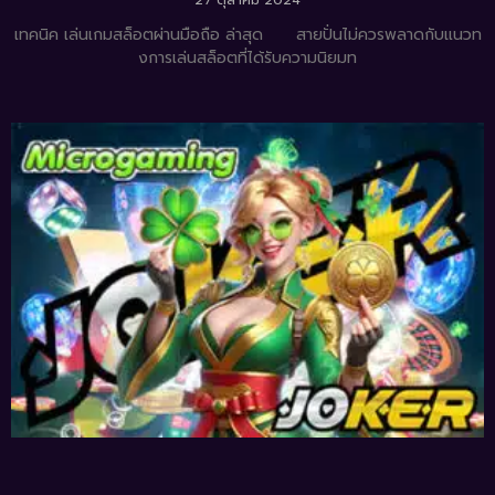
เทคนิค เล่นเกมสล็อตผ่านมือถือ ล่าสุด สายปั่นไม่ควรพลาดกับแนวท
งการเล่นสล็อตที่ได้รับความนิยมท