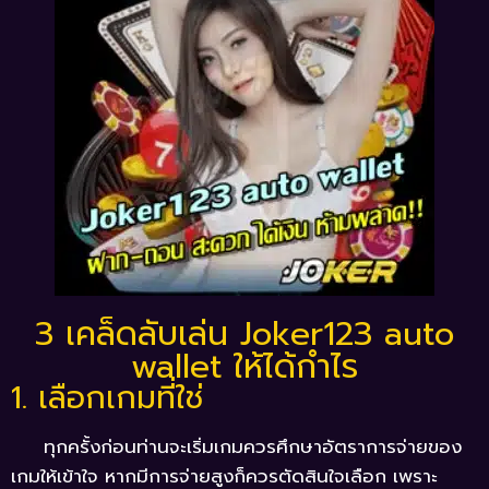
3 เคล็ดลับเล่น Joker123 auto
wallet ให้ได้กำไร
1. เลือกเกมที่ใช่
ทุกครั้งก่อนท่านจะเริ่มเกมควรศึกษาอัตราการจ่ายของ
เกมให้เข้าใจ หากมีการจ่ายสูงก็ควรตัดสินใจเลือก เพราะ