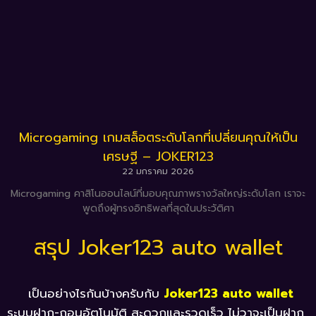
Microgaming เกมสล็อตระดับโลกที่เปลี่ยนคุณให้เป็น
เศรษฐี – JOKER123
22 มกราคม 2026
Microgaming คาสิโนออนไลน์ที่มอบคุณภาพรางวัลใหญ่ระดับโลก เราจะ
พูดถึงผู้ทรงอิทธิพลที่สุดในประวัติศา
สรุป Joker123 auto wallet
เป็นอย่างไรกันบ้างครับกับ
Joker123 auto wallet
ระบบฝาก-ถอนอัตโนมัติ สะดวกและรวดเร็ว ไม่วาจะเป็นฝาก