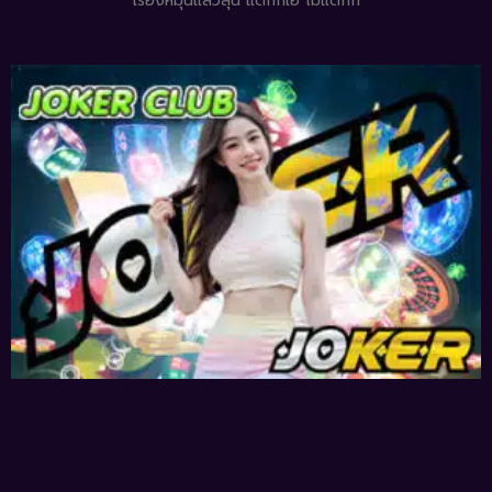
เรื่องหมุนแล้วลุ้น แตกก็เฮ ไม่แตกก็