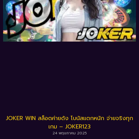
JOKER WIN สล็อตค่ายดัง โบนัสแตกหนัก จ่ายจริงทุก
เกม – JOKER123
24 พฤษภาคม 2025