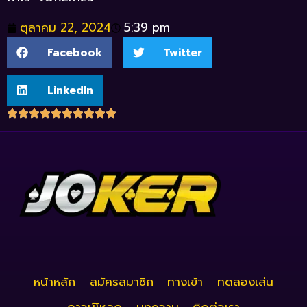
ตุลาคม 22, 2024
5:39 pm
Facebook
Twitter
LinkedIn
หน้าหลัก
สมัครสมาชิก
ทางเข้า
ทดลองเล่น