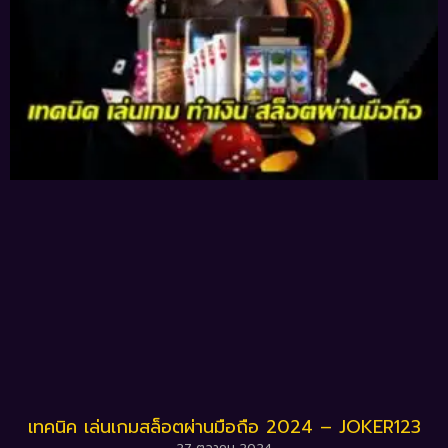
เทคนิค เล่นเกมสล็อตผ่านมือถือ 2024 – JOKER123
27 ตุลาคม 2024