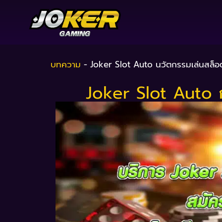
บทความ
-
Joker Slot Auto นวัตกรรมเล่นสล็อต
Joker Slot Auto ก