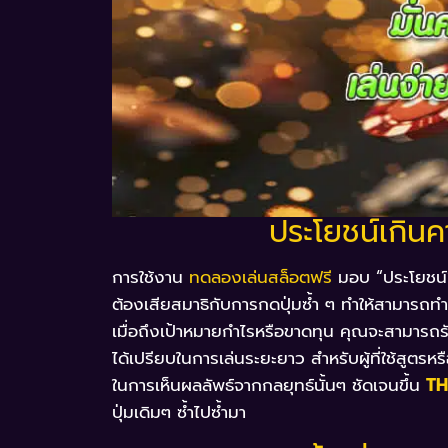
ประโยชน์เกิน
การใช้งาน
ทดลองเล่นสล็อตฟรี
มอบ “ประโยชน์”
ต้องเสียสมาธิกับการกดปุ่มซ้ำ ๆ ทำให้สามารถทำ
เมื่อถึงเป้าหมายกำไรหรือขาดทุน คุณจะสามารถร
ได้เปรียบในการเล่นระยะยาว สำหรับผู้ที่ใช้สูต
ในการเห็นผลลัพธ์จากกลยุทธ์นั้นๆ ชัดเจนขึ้น
TH
ปุ่มเดิมๆ ซ้ำไปซ้ำมา