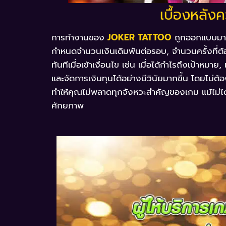
เบื้องหลั
การทำงานของ
JOKER TATTOO
ถูกออกแบบมาให้
กำหนดจำนวนเงินเดิมพันต่อรอบ, จำนวนครั้งที่ต้อง
ทันทีเมื่อเข้าเงื่อนไข เช่น เมื่อได้กำไรถึงเป้าห
และจัดการเงินทุนได้อย่างมีวินัยมากขึ้น โดยไม่
ทำให้คุณไม่พลาดทุกจังหวะสำคัญของเกม แม้ไม่ได
ศักยภาพ