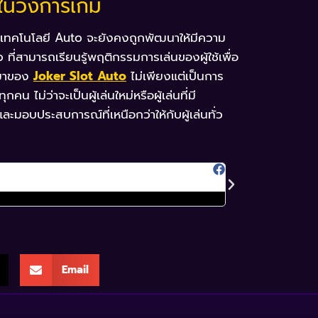
าในวงการเกม
 เทคโนโลยี Auto จะยังคงถูกพัฒนาให้มีความ
ี่สามารถเรียนรู้พฤติกรรมการเล่นของผู้ใช้เพื่อ
้ามาของ
Joker Slot Auto
ไม่เพียงแต่เป็นการ
ไม่ว่าจะเป็นผู้เล่นใหม่หรือผู้เล่นที่มี
มอบประสบการณ์ที่เหนือกว่าให้กับผู้เล่นทั่ว
𝑀𝒶𝓇𝓈𝒾 ❁
@ms20435
แตกดีจริง! เบทน้อยแ
Email