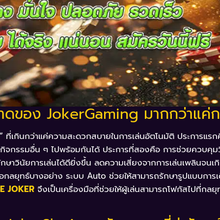
คาดของ JokerGaming มากกว่าแค่การ
 ที่เกินกว่าแค่ความสะดวกสบายในการเล่นอัตโนมัติ ประการแรก
กิจกรรมอื่น ๆ ไปพร้อมกันได้ ประการที่สองคือ การช่วยควบคุมวิ
ักษาวินัยการเล่นได้ดียิ่งขึ้น ลดความเสี่ยงจากการเล่นเพลินจ
รหรือกลยุทธ์บางอย่าง ระบบ Auto ช่วยให้สามารถรักษารูปแบบการเด
E JOKER
จึงเป็นเครื่องมือที่ช่วยให้ผู้เล่นสามารถโฟกัสไปที่ก