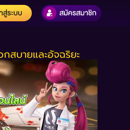
ดวกสบายและอัจฉริยะ