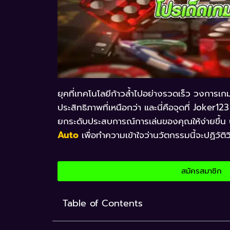
ยุคที่เทคโนโลยีก้าวล้ำไปอย่างรวดเร็ว วงการ
ประสิทธิภาพที่เหนือกว่า และนี่คือจุดที่ Joker1
ยกระดับประสบการณ์การเล่นของคุณให้ง่ายขึ้น 
Auto
เพื่อทำความเข้าใจว่านวัตกรรมนี้จะปฏิวัต
สมัครสมาชิก
Table of Contents