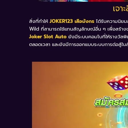
เจาะ
สิ่งที่ทำให้
JOKER123 เสือมังกร
ได้รับความนิยมอ
Wild ที่สามารถใช้แทนสัญลักษณ์อื่น ๆ เพื่อสร้า
Joker Slot Auto
ยังมีระบบคอมโบที่ให้รางวัลพิเศ
ตลอดเวลา และยังมีการออกแบบระบบการต่อสู้ในสัง