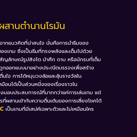
ตผสานตำนานโรมัน
ากแนวคิดที่น่าสนใจ นั่นคือการนำธีมของ
ของเกม ซึ่งเป็นธีมที่ทรงพลังและเต็มไปด้วย
เป็นสัญลักษณ์รูปสิงโต ม้าศึก ดาบ หรือนักรบที่เต็ม
้ถูกออกแบบมาอย่างประณีตบรรจงเพื่อสร้าง
ื่นใจ การได้หมุนวงล้อและลุ้นรางวัลใน
กเหมือนได้เป็นส่วนหนึ่งของเรื่องราวใน
ี้จึงมอบประสบการณ์ที่มากกว่าแค่การเล่นเกม แต่
ที่ผสานเข้ากับความตื่นเต้นของการเสี่ยงโชคได้
PC
เป็นเกมที่มีเสน่ห์เฉพาะตัวและไม่เหมือนใคร