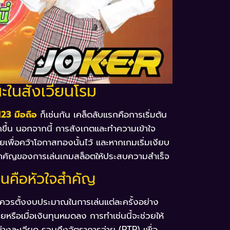
ะในสังเวียนโรม
23 มือถือ
ก็เช่นกัน เคล็ดลับแรกคือการเริ่มต้น
มากขึ้น นอกจากนี้ การสังเกตและทำความเข้าใจ
ยเพื่อคว้าโอกาสทองนั้นไว้ และหากเกมเริ่มเงียบ
ใจสำคัญของการเล่นเกมสล็อตให้ประสบความสำเร็จ
ุนคือหัวใจสำคัญ
ุณควรตั้งงบประมาณในการเล่นแต่ละครั้งอย่าง
ายหรือเมื่อเงินทุนหมดลง การทำเช่นนี้จะช่วยให้
างละเอียด รวมถึงอัตราการจ่าย (RTP) เพื่อ