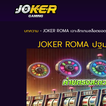
บทความ
-
JOKER ROMA เจาะลึกเกมสล็อตยอดฮิต
JOKER ROMA ปฐมบท