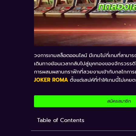
วงการเกมสล็อตออนไลน์ มีเกมไม่กี่เกมที่สามาร
เดินทางย้อนเวลากลับไปสู่ยุคทองของจักรวรรดิโรม
การผสมผสานกราฟิกที่สวยงามเข้ากับกลไกการเล่น
JOKER ROMA
ตั้งแต่เสน่ห์ที่ทำให้เกมนี้ไม่
สมัครสมาชิก
Table of Contents