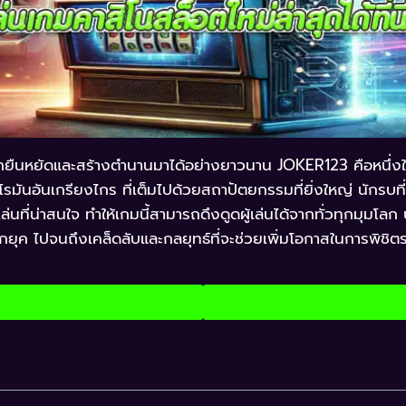
ถยืนหยัดและสร้างตำนานมาได้อย่างยาวนาน JOKER123 คือหนึ่งใน
ันอันเกรียงไกร ที่เต็มไปด้วยสถาปัตยกรรมที่ยิ่งใหญ่ นักรบที่อ
ที่น่าสนใจ ทำให้เกมนี้สามารถดึงดูดผู้เล่นได้จากทั่วทุกมุมโ
เคยตกยุค ไปจนถึงเคล็ดลับและกลยุทธ์ที่จะช่วยเพิ่มโอกาสในการพิชิ