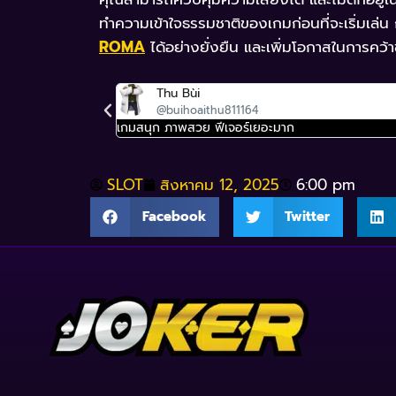
ทำความเข้าใจธรรมชาติของเกมก่อนที่จะเริ่มเล
ROMA
ได้อย่างยั่งยืน และเพิ่มโอกาสในการคว้า
Thu Bùi
@buihoaithu811164
เกมสนุก ภาพสวย ฟีเจอร์เยอะมาก
SLOT
สิงหาคม 12, 2025
6:00 pm
Facebook
Twitter