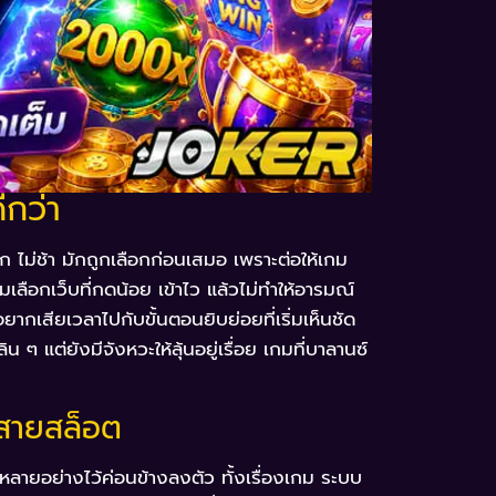
ีกว่า
รก ไม่ช้า มักถูกเลือกก่อนเสมอ เพราะต่อให้เกม
มเลือกเว็บที่กดน้อย เข้าไว แล้วไม่ทำให้อารมณ์
ากเสียเวลาไปกับขั้นตอนยิบย่อยที่เริ่มเห็นชัด
 ๆ แต่ยังมีจังหวะให้ลุ้นอยู่เรื่อย เกมที่บาลานซ์
งสายสล็อต
หลายอย่างไว้ค่อนข้างลงตัว ทั้งเรื่องเกม ระบบ