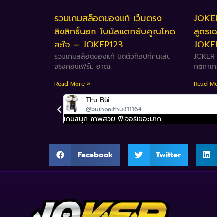
รวมเกมสล็อตของแท้ เว็บตรง
JOKER
ลิขสิทธิ์นอก โบนัสแตกยับคูณโหด
สูตรเฉ
สะใจ – JOKER123
JOKE
รวมเกมสล็อตของแท้ มิติตัวท็อปที่คนเล่น
JOKER W
จริงคอนเฟิร์ม อาณ
กติกาเก
Read More »
Read Mo
Thu Bùi
@buihoaithu811164
เกมสนุก ภาพสวย ฟีเจอร์เยอะมาก
Facebook
Twitter