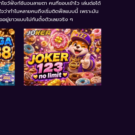
่าโชว์ฟังก์ชันจนลายตา คนที่ชอบเข้าไว เล่นต่อได้
้าใจว่าทำไมหลายคนถึงเริ่มติดฟีลแบบนี้ เพราะมัน
ลออยู่ยาวแบบไม่ทันตั้งตัวเลยจริง ๆ