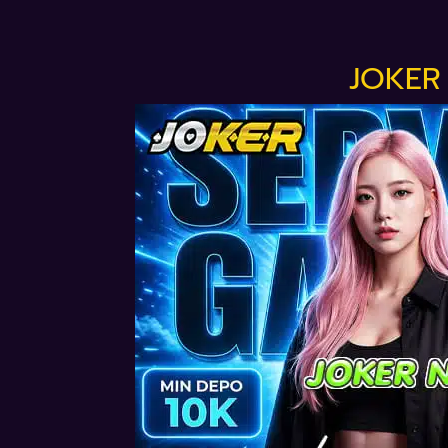
JOKER 