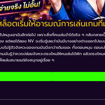
อตเริ่มให้อารมณ์การเล่นเกมที่
ข้าไปหมุนเอามันอีกต่อไป เพราะสิ่งที่คนเล่นจำได้จริง ๆ กลับก
ื่อง แต่พอได้ลอง NV จะเริ่มรู้เลยว่ามันมีบางอย่างต่างออกไปแบบ
บบไม่รู้ตัวจังหวะของเกมมันนิ่งกว่าเดิมเยอะ ทั้งตอนหมุน ตอนเปล
เกมมันรู้ว่าควรปล่อยจังหวะตรงไหนให้คนเล่นได้พัก แล้วตรงไห
ลเล่นสบายแต่ยังสนุกอยู่เรื่อย ๆ