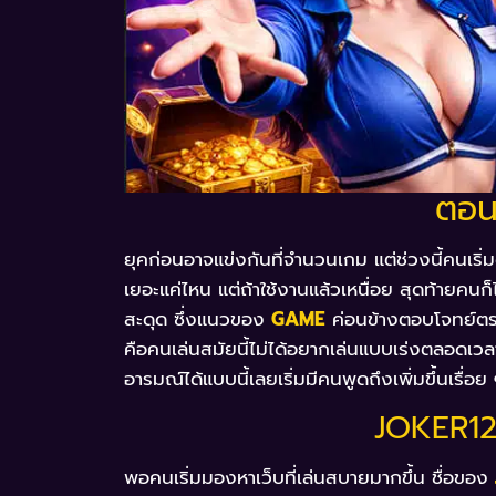
ตอนน
ยุคก่อนอาจแข่งกันที่จำนวนเกม แต่ช่วงนี้คนเริ่ม
เยอะแค่ไหน แต่ถ้าใช้งานแล้วเหนื่อย สุดท้ายคนก็
สะดุด ซึ่งแนวของ
GAME
ค่อนข้างตอบโจทย์ตรงน
คือคนเล่นสมัยนี้ไม่ได้อยากเล่นแบบเร่งตลอดเวลาแล
อารมณ์ได้แบบนี้เลยเริ่มมีคนพูดถึงเพิ่มขึ้นเรื่อ
JOKER123
พอคนเริ่มมองหาเว็บที่เล่นสบายมากขึ้น ชื่อของ