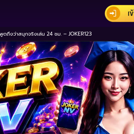
ูดถึงว่าสนุกจริงเล่น 24 ชม. – JOKER123