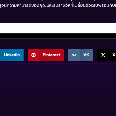
สูจน์ความสามารถของคุณและรับรางวัลที่เปลี่ยนชีวิตไปพร้อมกับเราใ
LinkedIn
Pinterest
VK
X