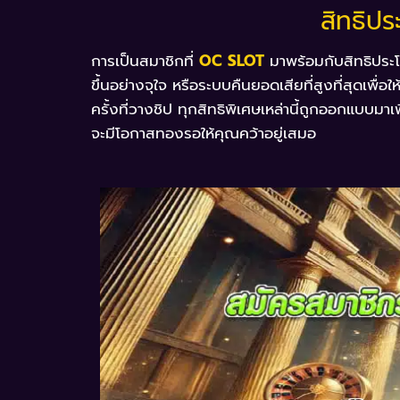
สิทธิป
การเป็นสมาชิกที่
OC SLOT
มาพร้อมกับสิทธิประโยช
ขึ้นอย่างจุใจ หรือระบบคืนยอดเสียที่สูงที่สุดเพื่
ครั้งที่วางชิป ทุกสิทธิพิเศษเหล่านี้ถูกออกแบบมา
จะมีโอกาสทองรอให้คุณคว้าอยู่เสมอ