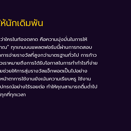
้นักเดิมพัน
่าใครในท้องตลาด คือความมุ่งมั่นในการให้
ริมาณ” ทุกเกมบนแพลตฟอร์มนี้ผ่านการทดสอบ
ารจ่ายรางวัลที่สูงกว่ามาตรฐานทั่วไป การก้าว
ัวเราหมายถึงการได้รับโอกาสในการทำกำไรที่ง่าย
มัยช่วยให้การสุ่มรางวัลแจ็กพอตเป็นไปอย่าง
น้าตาการใช้งานยังเน้นความเรียบหรู ใช้งาน
ุปกรณ์อย่างไร้รอยต่อ ทำให้คุณสามารถดื่มด่ำไป
ุกที่ทุกเวลา