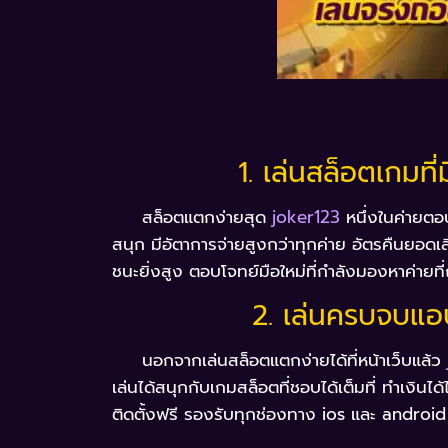
1. เล่นสล็อตเกมที่ม
สล็อตแตกง่ายสุด
joker123
หนึ่งในค่ายตอบ
สนุก มีอัตาการจ่ายสูงกว่าทุกค่าย อัตรคืนยอดเส
ชนะยิ่งสูง ตอบโจทย์มือใหม่ที่กำลังมองหาค่ายที่ถู
2. เล่นครบจบแอ
นอกจากเล่นสล็อตแตกง่ายได้ที่หน้าเว็บแล้ว
เล่นได้สนุกกับเกมสล็อตที่ชอบได้เต็มที่ ทำเงินได
ติดตั้งฟรี รองรับทุกช่องทาง ios และ androi