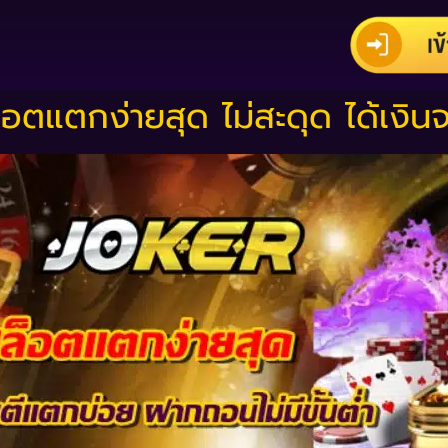
็อตแตกง่ายสุด ไม่สะดุด ได้เงินจ