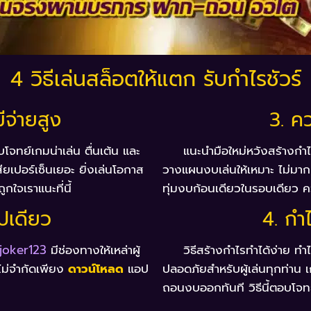
4 วิธีเล่นสล็อตให้แตก รับกำไรชัวร์
ีจ่ายสูง
3. ค
โจทย์เกมน่าเล่น ตื่นเต้น และ
แนะนำมือใหม่หวังสร้างกำ
ียเปอร์เซ็นเยอะ ยิ่งเล่นโอกาส
วางแผนงบเล่นให้เหมาะ ไม่มาก 
กใจเราแนะที่นี้
ทุ่มงบก้อนเดียวในรอบเดียว 
ปเดียว
4. กำ
joker123
มีช่องทางให้เหล่าผู้
วิธีสร้างกำไรทำได้ง่าย ทำไ
้ไม่จำกัดเพียง
ดาวน์โหลด
แอป
ปลอดภัยสำหรับผู้เล่นทุกท่าน 
d
ถอนงบออกทันที วิธีนี้ตอบโจทย์ม