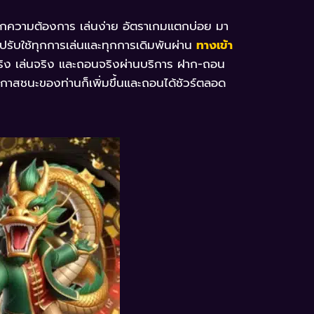
ทุกความต้องการ เล่นง่าย อัตราเกมแตกบ่อย มา
ำปรับใช้ทุกการเล่นและทุกการเดิมพันผ่าน
ทางเข้า
นจริง เล่นจริง และถอนจริงผ่านบริการ ฝาก-ถอน
กาสชนะของท่านก็เพิ่มขึ้นและถอนได้ชัวร์ตลอด