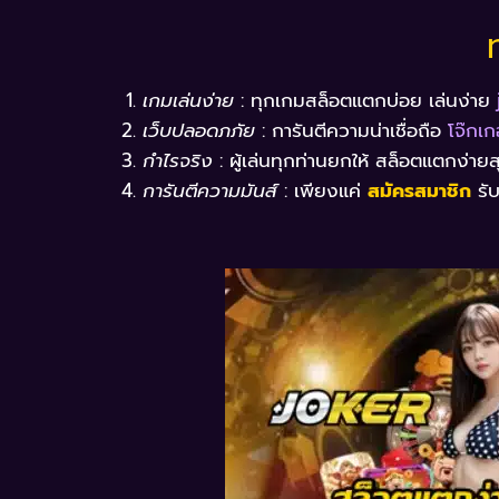
เกมเล่นง่าย
: ทุกเกมสล็อตแตกบ่อย เล่นง่าย
เว็บปลอดภภัย
: การันตีความน่าเชื่อถือ
โจ๊กเก
กำไรจริง
: ผู้เล่นทุกท่านยกให้ สล็อตแตกง่าย
การันตีความมันส์
: เพียงแค่
สมัครสมาชิก
รับ