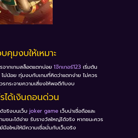
วบคุมงบให้เหมาะ
ไรจากเกมสล็อตแตกบ่อย
โจ๊กเกอร์123
เริ่มต้น
ไม่น้อย ทุ่มงบกับเกมที่คิดว่าแตกง่าย ไม่ควร
ควรกระจายความเสี่ยงให้พอดีกับงบ
ไรได้เงินถอนด่วน
ด้จริงบนเว็บ
joker game
เว็บน่าเชื่อถือและ
เกมชนะได้ง่าย รับรางวัลใหญ่ได้จริง หากชนะควร
ือใหม่ให้มีความเชื่อมั่นกับเว็บจริง