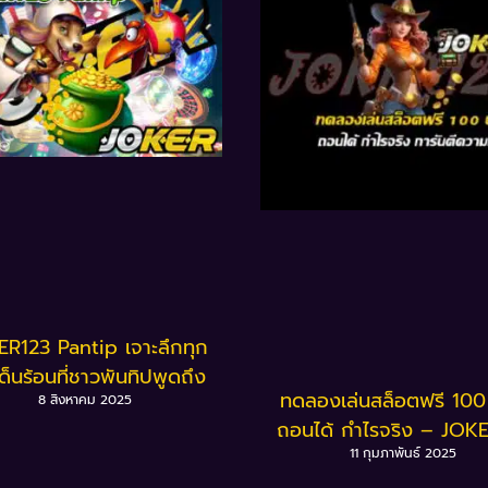
R123 Pantip เจาะลึกทุก
ด็นร้อนที่ชาวพันทิปพูดถึง
ทดลองเล่นสล็อตฟรี 100
8 สิงหาคม 2025
ถอนได้ กำไรจริง – JOK
11 กุมภาพันธ์ 2025