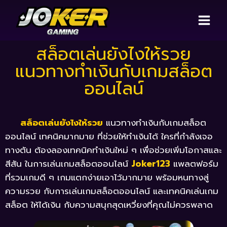
สล็อตเล่นยังไงให้รวย
แนวทางทำเงินกับเกมสล็อต
ออนไลน์
สล็อตเล่นยังไงให้รวย
แนวทางทำเงินกับเกมสล็อต
ออนไลน์ เทคนิคมากมาย ที่ช่วยให้ทำเงินได้ ใครที่กำลังเจอ
ทางตัน ต้องลองเทคนิคทำเงินใหม่ ๆ เพื่อช่วยเพิ่มโอกาสและ
สีสัน ในการเล่นเกมสล็อตออนไลน์
Joker123
แพลตฟอร์ม
ที่รวมเกมดี ๆ เกมแตกง่ายเอาไว้มากมาย พร้อมหนทางสู่
ความรวย กับการเล่นเกมสล็อตออนไลน์ และเทคนิคเล่นเกม
สล็อต ให้ได้เงิน กับความสนุกสุดเหวี่ยงที่คุณไม่ควรพลาด