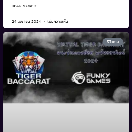
READ MORE »
24 เมษายน 2024
ไม่มีความเห็น
รีวิวเกม