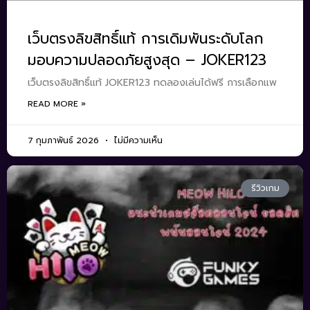
เว็บตรงลิขสิทธิ์แท้ การเดิมพันระดับโลก
มอบความปลอดภัยสูงสุด – JOKER123
เว็บตรงลิขสิทธิ์แท้ JOKER123 ทดลองเล่นได้ฟรี การเลือกแพ
READ MORE »
7 กุมภาพันธ์ 2026
ไม่มีความเห็น
รีวิวเกม