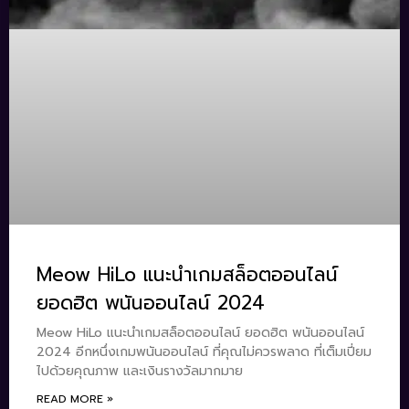
Meow HiLo แนะนำเกมสล็อตออนไลน์
ยอดฮิต พนันออนไลน์ 2024
Meow HiLo แนะนำเกมสล็อตออนไลน์ ยอดฮิต พนันออนไลน์
2024 อีกหนึ่งเกมพนันออนไลน์ ที่คุณไม่ควรพลาด ที่เต็มเปี่ยม
ไปด้วยคุณภาพ และเงินรางวัลมากมาย
READ MORE »