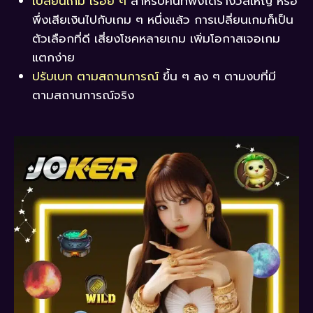
เปลี่ยนเกม เรื่อย ๆ
สำหรับคนที่พึ่งได้รางวัลใหญ่ หรือ
พึ่งเสียเงินไปกับเกม ๆ หนึ่งแล้ว การเปลี่ยนเกมก็เป็น
ตัวเลือกที่ดี เสี่ยงโชคหลายเกม เพิ่มโอกาสเจอเกม
แตกง่าย
ปรับเบท ตามสถานการณ์
ขึ้น ๆ ลง ๆ ตามงบที่มี
ตามสถานการณ์จริง