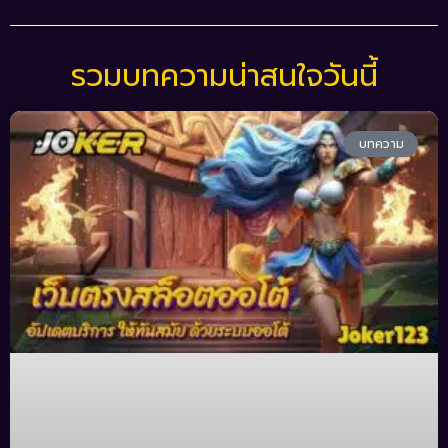
รวมบทความน่าสนใจวันนี้
บทความ