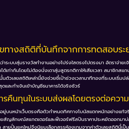
ลขทางสถิติที่บันทึกจากการทดสอบระ
ชัดว่าระบบสุ่มรางวัลทำงานอย่างโปร่งใสตรงไปตรงมา อัตราจ่ายเ
ทได้เท่ากันโดยไม่ต้องนั่งเดาสุ่มสูตรกติกาให้เสียเวลา สมาชิกส
ั้นตัวเลขสถิติเหล่านี้ยังช่วยชี้เป้าช่วงเวลานาทีทองที่ระบบเร
ุดและทำเงินเข้าบัญชีธนาคารได้จริงชัวร์
ารคืนทุนในระบบส่งผลโดยตรงต่อความถ
ี่ระบุอยู่บนหน้าเว็บตรงคือตัวกำหนดทิศทางโบนัสแตกหนักอย่างแท้จริ
อยสัญลักษณ์สแกตเตอร์และฟีเจอร์ฟรีสปินราคาประหยัดออกมาบ่อย
ุด สายปั่นยุคใหม่จึงนิยมเลือกสรรห้องเกมจากค่าตัวเลขสถิตินี้เ