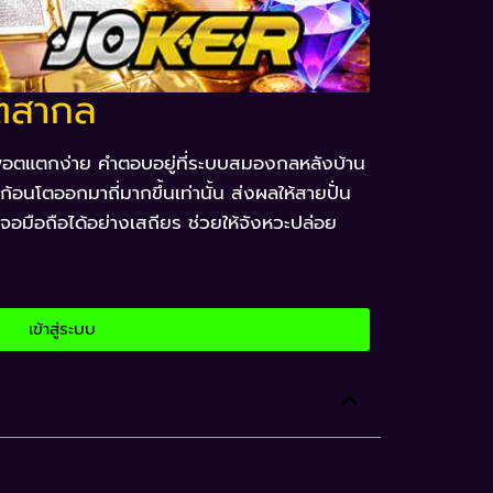
ตสากล
จ็กพอตแตกง่าย คำตอบอยู่ที่ระบบสมองกลหลังบ้าน
อนโตออกมาถี่มากขึ้นเท่านั้น ส่งผลให้สายปั่น
จอมือถือได้อย่างเสถียร ช่วยให้จังหวะปล่อย
เข้าสู่ระบบ