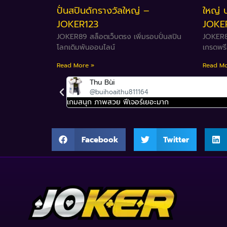
ปั่นสปินดักรางวัลใหญ่ –
ใหญ่ 
JOKER123
JOKE
JOKER89 สล็อตเว็บตรง เพิ่มรอบปั่นสปิน
JOKER88
โลกเดิมพันออนไลน์
เกรดพรี
Read More »
Read Mo
Thu Bùi
@buihoaithu811164
เกมสนุก ภาพสวย ฟีเจอร์เยอะมาก
Facebook
Twitter