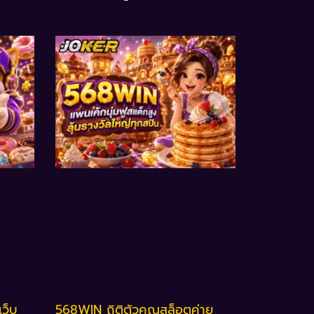
ว็บ
568WIN ถิติตัวคูณสล็อตค่าย