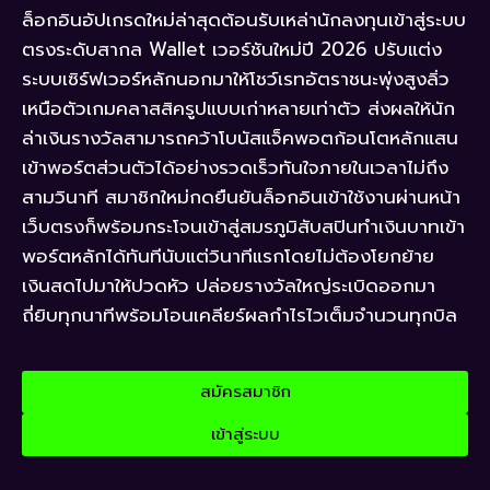
ล็อกอินอัปเกรดใหม่ล่าสุดต้อนรับเหล่านักลงทุนเข้าสู่ระบบ
ตรงระดับสากล Wallet เวอร์ชันใหม่ปี 2026 ปรับแต่ง
ระบบเซิร์ฟเวอร์หลักนอกมาให้โชว์เรทอัตราชนะพุ่งสูงลิ่ว
เหนือตัวเกมคลาสสิครูปแบบเก่าหลายเท่าตัว ส่งผลให้นัก
ล่าเงินรางวัลสามารถคว้าโบนัสแจ็คพอตก้อนโตหลักแสน
เข้าพอร์ตส่วนตัวได้อย่างรวดเร็วทันใจภายในเวลาไม่ถึง
สามวินาที สมาชิกใหม่กดยืนยันล็อกอินเข้าใช้งานผ่านหน้า
เว็บตรงก็พร้อมกระโจนเข้าสู่สมรภูมิสับสปินทำเงินบาทเข้า
พอร์ตหลักได้ทันทีนับแต่วินาทีแรกโดยไม่ต้องโยกย้าย
เงินสดไปมาให้ปวดหัว ปล่อยรางวัลใหญ่ระเบิดออกมา
ถี่ยิบทุกนาทีพร้อมโอนเคลียร์ผลกำไรไวเต็มจำนวนทุกบิล
สมัครสมาชิก
เข้าสู่ระบบ