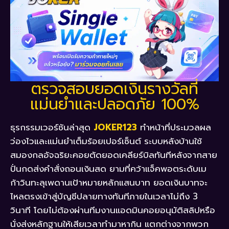
ตรวจสอบยอดเงินรางวัลที่
แม่นยำและปลอดภัย 100%
ธุรกรรมเวอร์ชันล่าสุด
JOKER123
ทำหน้าที่ประมวลผล
ว่องไวและแม่นยำเต็มร้อยเปอร์เซ็นต์ ระบบหลังบ้านใช้
สมองกลอัจฉริยะคอยตัดยอดเคลียร์บิลทันทีหลังจากสาย
ปั่นกดส่งคำสั่งถอนเงินสด ยามที่คว้าแจ็คพอตระดับเม
ก้าวินทะลุเพดานเป้าหมายหลักแสนบาท ยอดเงินบาทจะ
ไหลตรงเข้าสู่บัญชีปลายทางทันทีภายในเวลาไม่ถึง 3
วินาที โดยไม่ต้องผ่านทีมงานแอดมินคอยอนุมัติสลิปหรือ
นั่งส่งหลักฐานให้เสียเวลาทำมาหากิน แตกต่างจากพวก