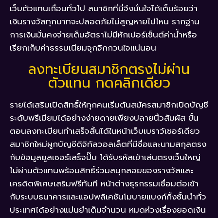
เว็บตัวแทนเถื่อนทั่วไป สมาชิกที่นี่จึงมั่นใจได้เต็มร้อยว่า
เงินรางวัลทุกบาทจะปลอดภัยไม่สูญหายไปไหน รากฐาน
การเงินมั่นคงจ่ายเต็มอัตราไม่มีหักเปอร์เซ็นต์ค่าน้ำหรือ
เรียกเก็บค่าธรรมเนียมจุกจิกกวนใจแน่นอน
ลงทะเบียนสมาชิกตรงไม่ผ่าน
ตัวแทน กดคลิกเดียว
รายได้เสริมเปิดสิทธิ์ให้ทุกคนเริ่มต้นสมัครสมาชิกเปิดบัญชี
ระดับพรีเมียมได้อย่างง่ายดายเพียงปลายนิ้วสัมผัส ขั้น
ตอนลงทะเบียนทำเสร็จสิ้นได้ในหน้าเว็บเบราว์เซอร์เดียว
สมาชิกใหม่ผูกบัญชีดิจิทัลวอลเล็ตที่มีชื่อและนามสกุลตรง
กับข้อมูลยูสเซอร์เสร็จปั๊บ ได้รับรหัสเข้าเล่นตรงเว็บใหญ่
ไม่ผ่านตัวแทนพร้อมสิทธิ์ร่วมสนุกสอยของรางวัลและ
เครดิตพิเศษเสริมฟรีทันที หน้าต่างธุรกรรมเชื่อมต่อเข้า
กับระบบธนาคารและแอปพลิเคชันโมบายแบงก์กิ้งชั้นนำทั่ว
ประเทศได้อย่างแม่นยำเต็มจำนวน หมดห่วงเรื่องยอดเงิน