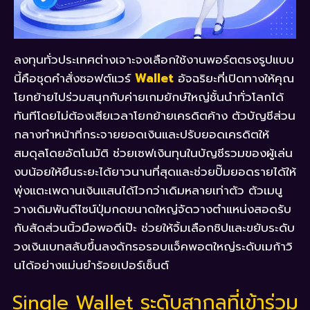
ลงทุนทั่วประเทศต่างเจาะจงเลือกใช้งานพอร์ตตรงรูปแบบ
นี้คือชุดคำสั่งซอฟต์แวร์
Wallet
อัจฉริยะที่เปิดทางให้คุณ
โยกย้ายไปร่วมสนุกกับค่ายเกมยักษ์ใหญ่ชั้นนำทั่วโลกได้
ทันทีโดยไม่ต้องเสียเวลาโยกย้ายเครดิตค้าง ตัวบัญชีส่วน
กลางทำหน้าที่กระจายยอดเงินและปรับยอดเครดิตให้
สมดุลโดยอัตโนมัติ ช่วยเซฟเงินทุนในบัญชีรวมของผู้เล่น
งบน้อยให้ยืนระยะได้ยาวนานที่สุดและช่วยปั๊มยอดรายได้ให้
พุ่งแตะเพดานเงินแสนได้ไวกว่าเดิมหลายเท่าตัว ตัวเมนู
วางเดิมพันดีไซน์ปุ่มกดขนาดใหญ่จัดวางตำแหน่งสอดรับ
กับสัดส่วนนิ้วมือพอดีเป๊ะ ช่วยให้จิ้มเลือกชิปและขยับระดับ
วงเงินเบทสลับขึ้นลงดักรอรอบแจ็คพอตใหญ่ระดับเมก้าวิ
นได้อย่างแม่นยำร้อยเปอร์เซ็นต์
Single Wallet ระดับสากลที่เข้าร่วม