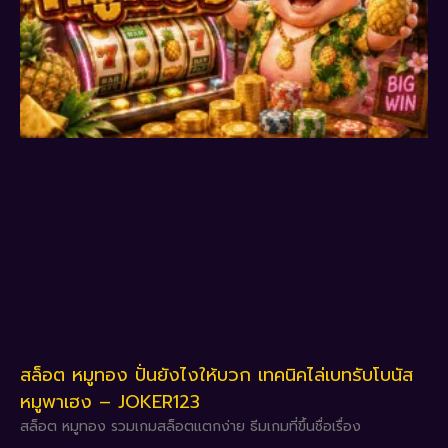
สล็อต หมูทอง ปั่นยังไงให้บวก เทคนิคไล่เบทรับโบนัส
หมูพาเฮง – JOKER123
สล็อต หมูทอง รวมเกมสล็อตแตกง่าย ธีมเกมที่ขึ้นชื่อเรื่อง