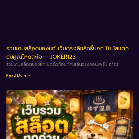
รวมเกมสล็อตของแท้ เว็บตรงลิขสิทธิ์นอก โบนัสแตก
ยับคูณโหดสะใจ – JOKER123
รวมเกมสล็อตของแท้ มิติตัวท็อปที่คนเล่นจริงคอนเฟิร์ม อาณ
Read More »