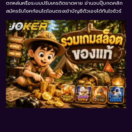
ตกหล่นหรือระบบปรับเครดิตขาดหาย อ่านจบปุ๊บกดคลิก
สมัครรับโชคก้อนโตโอนตรงเข้าบัญชีตัวเองได้ทันใจชัวร์