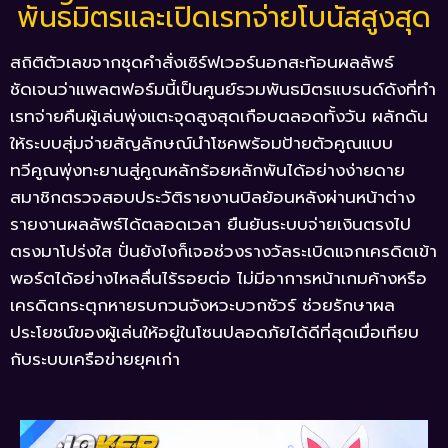
พันธมิตรและเปิดเรทจ่ายโบนัสสูงสุด
สถิติตัวเลขจากชุดคำสั่งเซิร์ฟเวอร์นอกสะท้อนผลลัพธ์
ชัดเจนว่าแพลตฟอร์มนี้เป็นศูนย์รวมพันธมิตรแบรนด์ดังที่ทำ
เรทจ่ายคืนผู้เล่นพุ่งแตะจุดสูงสุดเกือบตลอดทั้งวัน ผลักดัน
ให้ระบบสุ่มจ่ายสัญลักษณ์นำโชคพร้อมป้ายตัวคูณแบบ
ทวีคูณพุ่งทะยานสู่คูณหลักร้อยหลักพันได้อย่างง่ายดาย
สมาชิกตรวจสอบประวัติรายงานบิลย้อนหลังผ่านหน้าต่าง
รายงานผลลัพธ์ได้ตลอดเวลา ยืนยันระบบจ่ายเงินตรงไป
ตรงมาโปร่งใส ปั่นยังไงก็เจอช่วงรางวัลระเบิดแจกเครดิตเข้า
พอร์ตได้อย่างไหลลื่นไร้รอยต่อ ไม่มีอาการหน้าเกมค้างหรือ
เครดิตกระตุกหายรบกวนจังหวะบวกชัวร์ ช่วยรักษาผล
ประโยชน์ของผู้เล่นให้อยู่ในโซนปลอดภัยได้ดีที่สุดเมื่อเทียบ
กับระบบเครือข่ายยุคเก่า