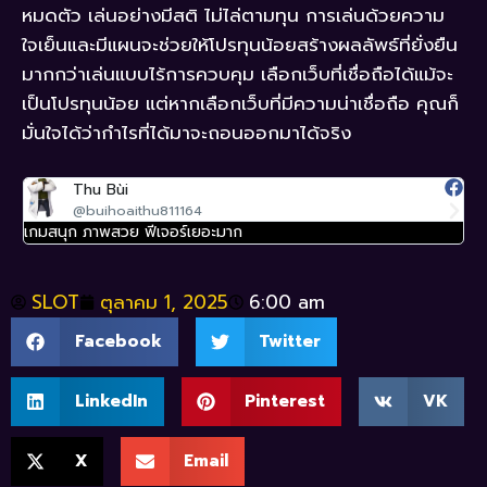
หมดตัว เล่นอย่างมีสติ ไม่ไล่ตามทุน การเล่นด้วยความ
ใจเย็นและมีแผนจะช่วยให้โปรทุนน้อยสร้างผลลัพธ์ที่ยั่งยืน
มากกว่าเล่นแบบไร้การควบคุม เลือกเว็บที่เชื่อถือได้แม้จะ
เป็นโปรทุนน้อย แต่หากเลือกเว็บที่มีความน่าเชื่อถือ คุณก็
มั่นใจได้ว่ากำไรที่ได้มาจะถอนออกมาได้จริง
Thu Bùi
@buihoaithu811164
เกมสนุก ภาพสวย ฟีเจอร์เยอะมาก
แต
SLOT
ตุลาคม 1, 2025
6:00 am
Facebook
Twitter
LinkedIn
Pinterest
VK
X
Email