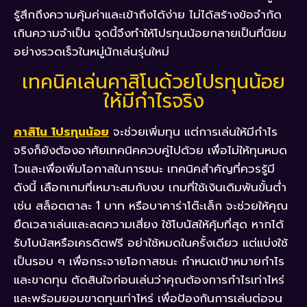
รู้สึกถึงความคุ้มค่าและเข้าถึงได้ง่าย ไม่ได้สร้างข้อจำกัด
เกินความจำเป็น จุดนี้จึงทำให้โปรทุนน้อยกลายเป็นที่นิยม
อย่างรวดเร็วในหมู่นักเล่นรุ่นใหม่
เทคนิคเล่นคาสิโนด้วยโปรทุนน้อย
ให้มีกำไรจริง
คาสิโน โปรทุนน้อย
จะช่วยเพิ่มทุน แต่การเล่นให้มีกำไร
จริงก็ยังต้องอาศัยเทคนิคควบคู่ไปด้วย เพื่อไม่ให้ทุนหมด
ไวและเพื่อเพิ่มโอกาสในการชนะ เทคนิคสำคัญที่ควรรู้มี
ดังนี้ เลือกเกมที่เหมาะสมกับงบ เกมที่ใช้เงินเดิมพันขั้นต่ำ
เช่น สล็อตตาละ 1 บาท หรือบาคาร่าโต๊ะเล็ก จะช่วยให้คุณ
ยืดเวลาเล่นและลดความเสี่ยง ใช้โบนัสให้คุ้มที่สุด หากได้
รับโบนัสหรือเครดิตฟรี อย่าใช้หมดในครั้งเดียว แต่แบ่งใช้
เป็นรอบ ๆ เพื่อกระจายโอกาสชนะ กำหนดเป้าหมายกำไร
และขาดทุน ตัดสินใจก่อนเล่นว่าคุณต้องการกำไรเท่าไหร่
และพร้อมยอมขาดทุนเท่าไหร่ เพื่อป้องกันการเล่นต่อจน