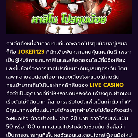
ถ้าเอ่ยถึงหนึ่งในค่ายเกมที่มักจะออกโปรทุนน้อยอยู่เสมอ
ก็คือ
JOKER123
ที่นักเดิมพันหลายคนคุ้นเคยกันดี เพราะ
เป็นผู้ให้บริการเกมคาสิโนและสล็อตออนไลน์ที่มีชื่อเสียง
และขึ้นชื่อเรื่องการแจกโปรที่เหมาะกับผู้เล่นทุกระดับ โดย
เฉพาะสายงบน้อยที่อยากลองเสี่ยงโชคแบบไม่กดดัน
กระเป๋ามากเกินไปโปรฝากหลักสิบของ
LIVE CASINO
ถือว่าเป็นจุดขายที่ทำให้หลายคนหลงรัก เพียงคุณฝากเงิน
เริ่มต้นไม่กี่สิบบาท ก็สามารถรับโบนัสเพิ่มเป็นเท่าตัว ทำให้
มีทุนมากพอที่จะเล่นเกมได้ครบทุกค่ายโดยไม่ต้องกังวลว่า
จะหมดเร็ว ตัวอย่างเช่น ฝาก 20 บาท อาจได้รับเพิ่มเป็น
50 หรือ 100 บาท แล้วแต่โปรโมชั่นในช่วงนั้น ซึ่งถือว่า
เป็นการขยายทุนที่เห็นผลชัดเจนและตอบโจทย์ผู้เล่นมือใหม่