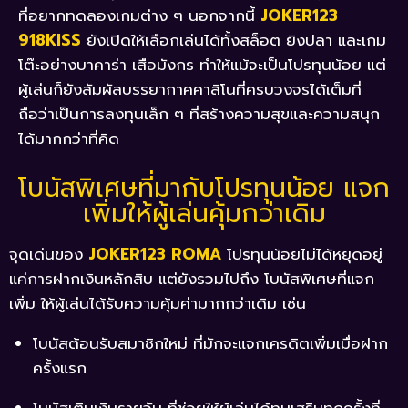
ที่อยากทดลองเกมต่าง ๆ นอกจากนี้
JOKER123
918KISS
ยังเปิดให้เลือกเล่นได้ทั้งสล็อต ยิงปลา และเกม
โต๊ะอย่างบาคาร่า เสือมังกร ทำให้แม้จะเป็นโปรทุนน้อย แต่
ผู้เล่นก็ยังสัมผัสบรรยากาศคาสิโนที่ครบวงจรได้เต็มที่
ถือว่าเป็นการลงทุนเล็ก ๆ ที่สร้างความสุขและความสนุก
ได้มากกว่าที่คิด
โบนัสพิเศษที่มากับโปรทุนน้อย แจก
เพิ่มให้ผู้เล่นคุ้มกว่าเดิม
จุดเด่นของ
JOKER123 ROMA
โปรทุนน้อยไม่ได้หยุดอยู่
แค่การฝากเงินหลักสิบ แต่ยังรวมไปถึง โบนัสพิเศษที่แจก
เพิ่ม ให้ผู้เล่นได้รับความคุ้มค่ามากกว่าเดิม เช่น
โบนัสต้อนรับสมาชิกใหม่ ที่มักจะแจกเครดิตเพิ่มเมื่อฝาก
ครั้งแรก