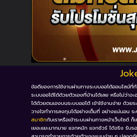
Joke
ข้อดีของการใช้งานผ่านทางระบบออโต้ออนไลน์ที่ทั
ระบบออโต้ได้ด้วยตัวเองที่บ้านได้เลย หรือไม่ว่า
ได้ด้วยตนเองบนระบบออโต้ เข้าใช้งานง่าย ด้วยระบบ
วางใจทำการลงทุนได้อย่างเต็มที่ อย่างแน่นอน ระบ
สมาชิก
กับเราหรือเข้าระบบผ่านทางหน้าเว็บไซต์ ก
เยอะแยะมากมาย แจกหนัก แจกชัวร์ ได้จริง รับร
สามารถทำรายการด้วยตัวเองแบบง่าย ๆ ปลอดภัยแล