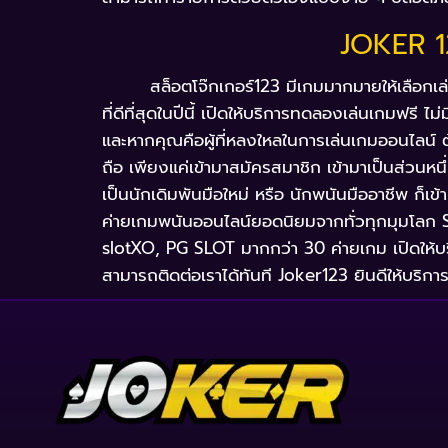
JOKER 1
สล็อตโจ๊กเกอร์123 มีเกมมากมายให้เลือกเ
ที่ดีที่สุดในปีนี้ เปิดให้บริการทดลองเล่นเกมฟรี 
และหากคุณคือผู้ที่หลงใหลในการเล่นเกมออนไลน์ ต
ถือ เพียงแค่เข้ามาสมัครสมาชิก เข้ามาเป็นส่วนห
เป็นนักเดิมพันมือใหม่ หรือ นักพนันมืออาชีพ ก็
ค่ายเกมพนันออนไลน์ยอดนิยมจากทั่วทุกมุมโล
slotXO, PG SLOT มากกว่า 30 ค่ายเกม เปิดให้บ
สามารถติดต่อเราได้ทันที Joker123 ยินดีให้บริกา