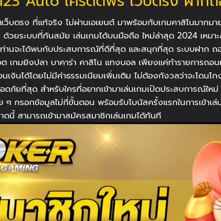
23 Auto เครดิตฟรี เว็บตรง ฝากถ
ว็บตรง ที่แท้จริง ไม่ผ่านเอเยนต์ มาพร้อมกับเกมคาสิโนมากมาย 
วยระบบที่ทันสมัย เล่นเกมได้บนมือถือ ใหม่ล่าสุด 2024 เหมาะสำ
กท่านจะได้พบกับประสบการณ์ที่ดีที่สุด และสนุกที่สุด ระบบฝาก ถอ
ล็อต เกมยิงปลา บาคาร่า คาสิโน แทงบอล เพียงแค่ทำรายการถอนเงิน
นเงินได้โดยไม่มีค่าธรรมเนียมเพิ่มเติม ไม่ต้องกังวลว่าจะโดนโก
ดภัยที่สุด สำหรับใครที่อยากเข้ามาเล่นเกมเปิดประสบการณ์ใหม่
่าย ๆ กรอกข้อมูลไม่กี่ขั้นตอน พร้อมรับโบนัสครั้งแรกในการเข้าเล่
ขนาดนี้ สามารถเข้ามาสมัครสมาชิกเล่นเกมได้ทันที