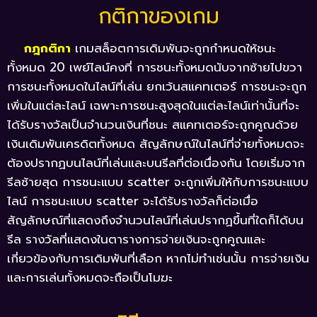
กติกาของเกม
กฎกติกา
เกมสล็อตการเดิมพันจะถูกกำหนดให้ชนะ
ทั้งหมด 20 เพย์ไลน์คงที่ การชนะทั้งหมดนับจากซ้ายไปขวา
การชนะทั้งหมดในไลน์ที่เล่น ยกเว้นสแคทเตอร์ การชนะจะถูก
เพิ่มในแต่ละไลน์ เฉพาะการชนะสูงสุดในแต่ละไลน์เท่านั้นที่จะ
ได้รับรางวัลเป็นจำนวนเงินที่ชนะ สแคทเตอร์จะถูกคูณด้วย
เงินเดิมพันเครดิตทั้งหมด สัญลักษณ์ในไลน์ที่จ่ายทั้งหมดจะ
ต้องปรากฏบนไลน์ที่เล่นและบนรีลที่ต่อเนื่องกัน โดยเริ่มจาก
รีลซ้ายสุด การชนะแบบ scatter จะถูกเพิ่มให้กับการชนะแบบ
ไลน์ การชนะแบบ scatter จะได้รับรางวัลก็ต่อเมื่อ
สัญลักษณ์ที่แสดงถึงจำนวนไลน์ที่เล่นปรากฏขึ้นที่ใดก็ได้บน
รีล รางวัลที่แสดงในตารางการจ่ายเงินจะถูกคูณและ
เกี่ยวข้องกับการเดิมพันที่เลือก หากไม่ทำเช่นนั้น การจ่ายเงิน
และการเล่นทั้งหมดจะถือเป็นโมฆะ