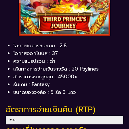
โอกาสในการชนะเกม : 2.8
โอกาสออกโบนัส : 37
ความแปรปรวน : ต่ำ
เส้นทางการจ่ายเงินรางวัล : 20 Paylines
อัตราการชนะสูงสุด : 45000x
ธีมเกม : Fantasy
ขนาดของวงล้อ : 5 รีล 3 แถว
อัตราการจ่ายเงินคืน (RTP)
Return to Player
95%