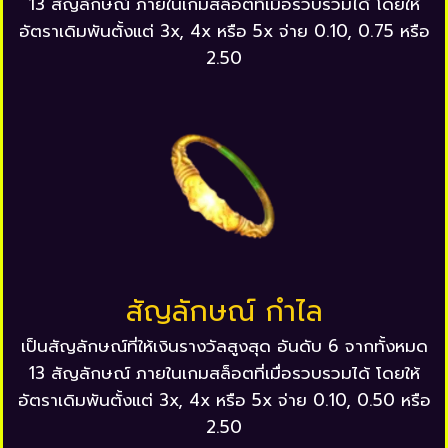
13 สัญลักษณ์ ภายในเกมสล็อตที่เมื่อรวบรวมได้ โดยให้
อัตราเดิมพันตั้งแต่ 3x, 4x หรือ 5x จ่าย 0.10, 0.75 หรือ
2.50
สัญลักษณ์ กำไล
เป็นสัญลักษณ์ที่ให้เงินรางวัลสูงสุด อันดับ 6 จากทั้งหมด
13 สัญลักษณ์ ภายในเกมสล็อตที่เมื่อรวบรวมได้ โดยให้
อัตราเดิมพันตั้งแต่ 3x, 4x หรือ 5x จ่าย 0.10, 0.50 หรือ
2.50