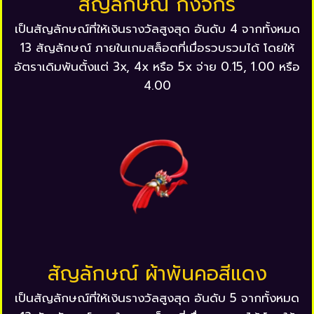
สัญลักษณ์ กงจักร​
เป็นสัญลักษณ์ที่ให้เงินรางวัลสูงสุด อันดับ 4 จากทั้งหมด
13 สัญลักษณ์ ภายในเกมสล็อตที่เมื่อรวบรวมได้ โดยให้
อัตราเดิมพันตั้งแต่ 3x, 4x หรือ 5x จ่าย 0.15, 1.00 หรือ
4.00
สัญลักษณ์ ผ้าพันคอสีแดง​
เป็นสัญลักษณ์ที่ให้เงินรางวัลสูงสุด อันดับ 5 จากทั้งหมด