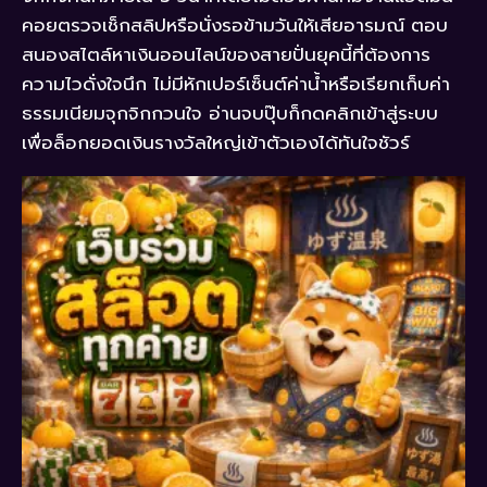
คอยตรวจเช็กสลิปหรือนั่งรอข้ามวันให้เสียอารมณ์ ตอบ
สนองสไตล์หาเงินออนไลน์ของสายปั่นยุคนี้ที่ต้องการ
ความไวดั่งใจนึก ไม่มีหักเปอร์เซ็นต์ค่าน้ำหรือเรียกเก็บค่า
ธรรมเนียมจุกจิกกวนใจ อ่านจบปุ๊บก็กดคลิกเข้าสู่ระบบ
เพื่อล็อกยอดเงินรางวัลใหญ่เข้าตัวเองได้ทันใจชัวร์