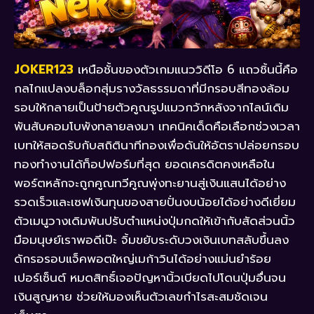
JOKER123
เหนือชั้นของตัวเกมแนววิดีโอ 6 แถวชิ้นนี้คือ
กลไกแปลงบล็อกสุ่มรางวัลธรรมดาที่มีกรอบสีทองล้อม
รอบให้กลายเป็นป้ายตัวคูณรูปแมวกวักหลังจากไลน์เดิม
พันสับคอมโบพังทลายลงมา เทคนิคเด็ดคือเลือกช่วงเวลา
เบทให้สอดรับกับสถิตินาทีทองเพื่อดันให้อัตราปล่อยกรอบ
ทองทำงานได้ท็อปฟอร์มที่สุด ยอดเครดิตคงเหลือใน
พอร์ตหลักจะถูกคูณทวีคูณพุ่งทะยานสู่เงินแสนได้อย่าง
รวดเร็วและเซฟเงินทุนของสายปั่นงบน้อยได้อย่างดีเยี่ยม
ตัวเมนูวางเดิมพันปรับตำแหน่งปุ่มกดให้เข้ากับสัดส่วนนิ้ว
มือมนุษย์เราพอดีเป๊ะ จิ้มขยับระดับวงเงินเบทสลับขึ้นลง
ดักรอรอบแจ็คพอตใหญ่เมก้าวินได้อย่างแม่นยำร้อย
เปอร์เซ็นต์ หมดสิทธิ์เจอปัญหานิ้วเบียดไปโดนปุ่มอื่นจน
เงินสูญหาย ช่วยให้มองเห็นตัวเลขกำไรสะสมชัดเจน