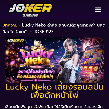
บทความ
-
Lucky Neko ล่าสัญลักษณ์ตัวคูณทองคำ ปลด
ล็อกโบนัสเมก้า – JOKER123
Lucky Neko เลี้ยงรอบสปิน
เพื่อดักหน้าไพ่
เซียนเดิมพันยุค 2026 เลือกใช้วิธีเดินเงินบาทด้วยวงเงิน