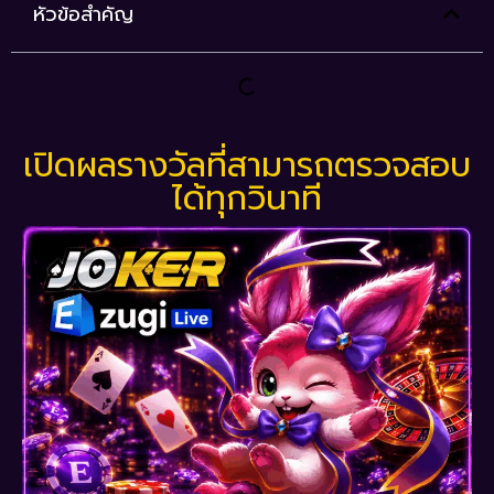
หัวข้อสำคัญ
เปิดผลรางวัลที่สามารถตรวจสอบ
ได้ทุกวินาที