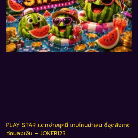
PLAY STAR แตกง่ายยุคนี้ เกมไหนน่าเล่น ชี้จุดสังเกต
ก่อนลงเงิน – JOKER123