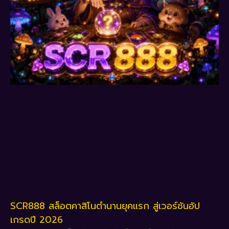
SCR888 สล็อตคาสิโนตำนานยุคแรก สู่เวอร์ชันอัป
เกรดปี 2026