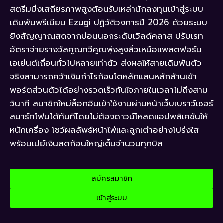
สตรีมมิ่งเสถียรภาพสูงต้อนรับเหล่านักลงทุนเข้าสู่ระบบ
เดิมพันพรีเมียม Ezugi ปฏิวัติวงการปี 2026 ด้วยระบบ
ยิงสัญญาณสดจากบ่อนนอกระดับเวิลด์คลาส ปรับเรท
อัตราจ่ายรางวัลคูณทวีคูณพุ่งสูงลิ่วเหนือแพลตฟอร์ม
เอเย่นต์เถื่อนทั่วไปหลายเท่าตัว ส่งผลให้สายเดิมพันตัว
จริงสามารถคว้าเงินกำไรก้อนโตหลักแสนหลักล้านเข้า
พอร์ตส่วนตัวได้อย่างรวดเร็วทันใจภายในเวลาไม่ถึงสาม
วินาที สมาชิกใหม่ล็อกอินเข้าใช้งานผ่านหน้าเว็บเบราว์เซอร์
สมาร์ทโฟนได้ทันทีโดยไม่ต้องดาวน์โหลดแอปพลิเคชันให้
หนักเครื่อง โชว์ผลลัพธ์หน้าไพ่และลูกเต๋าอย่างโปร่งใส
พร้อมเปย์เงินสดก้อนใหญ่เต็มจำนวนทุกบิล
สมัครสมาชิก
เข้าสู่ระบบ