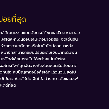
่อยที่สุด
ตล์วัฒนธรรมแดนมังกรนำโชคและธีมสากลยอด
มสไตล์หาเงินออนไลน์ได้อย่างอิสระ จุดเด่นชิ้น
อยช่วงเวลานาทีทองหรือโบนัสไทม์ออกมาหล่อ
ัน สมาชิกสามารถขยับปรับระดับเงินบาทเดิมพัน
ษณ์ไวด์เชื่อมคอมโบได้อย่างแม่นยำร้อย
้าจอโทรศัพท์ถูกจัดวางสัดส่วนสอดรับกับขนาด
เร็วทันใจ ลบปัญหาจอมือถือเล็กแล้วนิ้วเบียดไป
ไปได้เลย ช่วยให้ปั่นเงินได้อย่างสบายใจและเซฟ
ด้ดีที่สุด