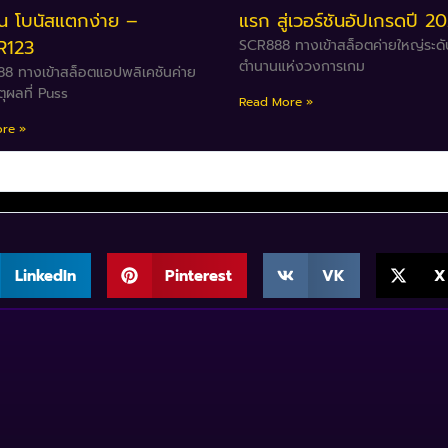
่น โบนัสแตกง่าย –
แรก สู่เวอร์ชันอัปเกรดปี 2
R123
SCR888 ทางเข้าสล็อตค่ายใหญ่ระด
ตำนานแห่งวงการเกม
8 ทางเข้าสล็อตแอปพลิเคชันค่าย
ตุผลที่ Puss
Read More »
re »
LinkedIn
Pinterest
VK
X