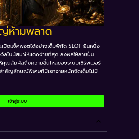
ใหญ่ห้ามพลาด
ระเบิดแจ็คพอตได้อย่างเต็มพิกัด SLOT ยืนหนึ่ง
ลโบนัสมาให้แตกง่ายที่สุด ส่งผลให้สายปั่น
ห้คุณสัมผัสถึงความลื่นไหลของระบบเซิร์ฟเวอร์
ล่าสัญลักษณ์พิเศษที่มีเรทจ่ายหนักจัดเต็มไม่มี
เข้าสู่ระบบ