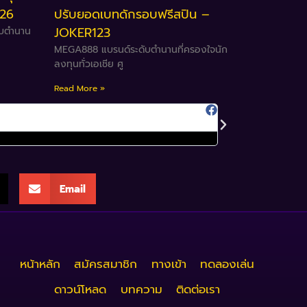
026
ปรับยอดเบทดักรอบฟรีสปิน –
JOKER123
ับตำนาน
MEGA888 แบรนด์ระดับตำนานที่ครองใจนัก
ลงทุนทั่วเอเชีย​ ศู
Read More »
𝑀𝒶𝓇𝓈𝒾 ❁
@ms20435
แตกดีจริง! เบทน้อยแ
Email
หน้าหลัก
สมัครสมาชิก
ทางเข้า
ทดลองเล่น
ดาวน์โหลด
บทความ
ติดต่อเรา